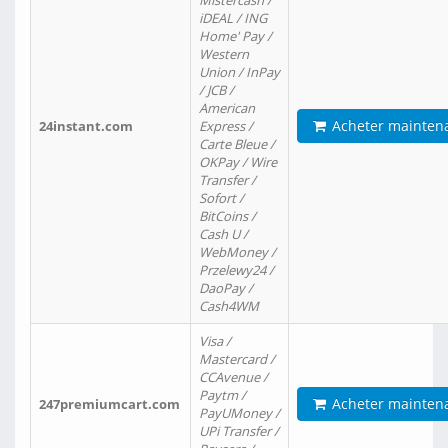
Mistercash /
iDEAL / ING
Home' Pay /
Western
Union / InPay
/ JCB /
American
Acheter mainten
24instant.com
Express /
Carte Bleue /
OKPay / Wire
Transfer /
Sofort /
BitCoins /
Cash U /
WebMoney /
Przelewy24 /
DaoPay /
Cash4WM
Visa /
Mastercard /
CCAvenue /
Paytm /
Acheter mainten
247premiumcart.com
PayUMoney /
UPi Transfer /