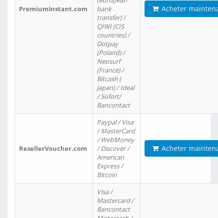
(european
Acheter mainten
PremiumInstant.com
bank
transfer) /
QIWI (CIS
countries) /
Dotpay
(Poland) /
Neosurf
(France) /
Bitcash (
Japan) / Ideal
/ Sofort/
Bancontact
Paypal / Visa
/ MasterCard
/ WebMoney
Acheter mainten
ResellerVoucher.com
/ Discover /
American
Express /
Bitcoin
Visa /
Mastercard /
Bancontact