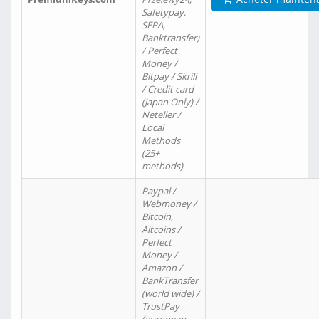
Safetypay,
SEPA,
Banktransfer)
/ Perfect
Money /
Bitpay / Skrill
/ Credit card
(Japan Only) /
Neteller /
Local
Methods
(25+
methods)
Paypal /
Webmoney /
Bitcoin,
Altcoins /
Perfect
Money /
Amazon /
BankTransfer
(world wide) /
TrustPay