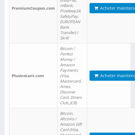
(EasyPay,
mBank,
Acheter mainten
PremiumCoupon.com
Przelewy24,
SafetyPay,
EUROPEAN
Bank
Transfer) /
Skrill
Bitcoin /
Perfect
Money /
Amazon
Payments
Acheter mainten
PlusInstant.com
(Visa,
Mastercard,
Amex,
Discover
Card, Diners
Club, JCB)
Bitcoin,
Altcoins /
Amazon Gift
Card (Visa,