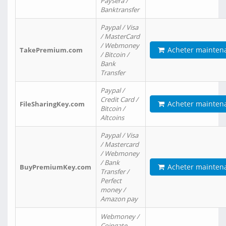
Paysera /
Banktransfer
Paypal / Visa
/ MasterCard
/ Webmoney
Acheter mainten
TakePremium.com
/ Bitcoin /
Bank
Transfer
Paypal /
Credit Card /
Acheter mainten
FileSharingKey.com
Bitcoin /
Altcoins
Paypal / Visa
/ Mastercard
/ Webmoney
/ Bank
Acheter mainten
BuyPremiumKey.com
Transfer /
Perfect
money /
Amazon pay
Webmoney /
Coingate