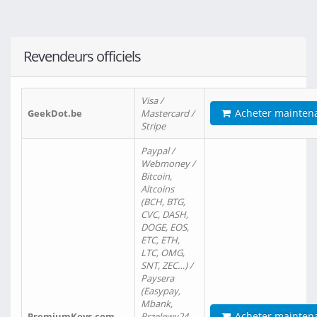
Revendeurs officiels
Visa /
Acheter mainten
GeekDot.be
Mastercard /
Stripe
Paypal /
Webmoney /
Bitcoin,
Altcoins
(BCH, BTG,
CVC, DASH,
DOGE, EOS,
ETC, ETH,
LTC, OMG,
SNT, ZEC…) /
Paysera
(Easypay,
Mbank,
Acheter mainten
PremiumKeys.com
Przelewy24,