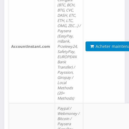
(BTC, BCH,
BTG, CVC,
DASH, ETC,
ETH, LTC,
OMG, ZEC…) /
Paysera
(EasyPay,
mBank,
Acheter mainten
AccountInstant.com
Przelewy24,
SafetyPay,
EUROPEAN
Bank
Transfer) /
Payssion,
Giropay /
Local
Methods
(20+
Methods)
Paypal /
Webmoney /
Bitcoin /
Paysera