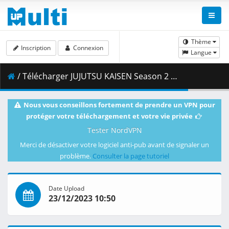
Thème
Inscription
Connexion
Langue
/ Télécharger JUJUTSU KAISEN Season 2 E22 Transformation Part 2 2160p B-Global WEB-DL x264 [Japanese] (AAC 2.0 - 193kbps) MSubs_ToonsHub_.mkv.002 ( 389.26 MB )
Nous vous conseillons fortement de prendre un VPN pour
protéger votre téléchargement et votre vie privée
Tester NordVPN
Merci de désactiver votre logiciel anti-pub avant de signaler un
problème.
Consulter la page tutoriel
Date Upload
23/12/2023 10:50