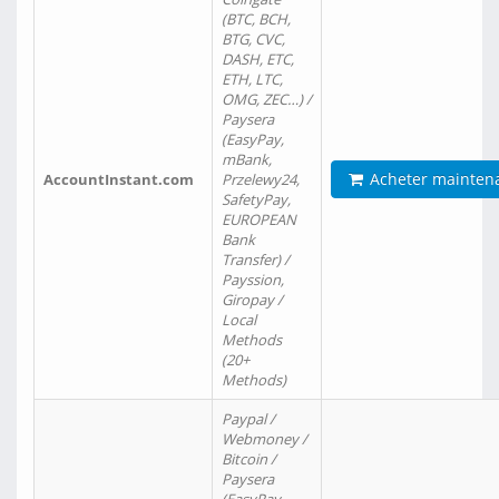
(BTC, BCH,
BTG, CVC,
DASH, ETC,
ETH, LTC,
OMG, ZEC…) /
Paysera
(EasyPay,
mBank,
Acheter mainten
AccountInstant.com
Przelewy24,
SafetyPay,
EUROPEAN
Bank
Transfer) /
Payssion,
Giropay /
Local
Methods
(20+
Methods)
Paypal /
Webmoney /
Bitcoin /
Paysera