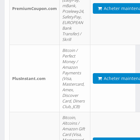
(EasyPay,
mBank,
Acheter mainten
PremiumCoupon.com
Przelewy24,
SafetyPay,
EUROPEAN
Bank
Transfer) /
Skrill
Bitcoin /
Perfect
Money /
Amazon
Payments
Acheter mainten
PlusInstant.com
(Visa,
Mastercard,
Amex,
Discover
Card, Diners
Club, JCB)
Bitcoin,
Altcoins /
Amazon Gift
Card (Visa,