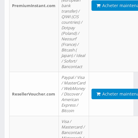
(european
Acheter mainten
PremiumInstant.com
bank
transfer) /
QIWI (CIS
countries) /
Dotpay
(Poland) /
Neosurf
(France) /
Bitcash (
Japan) / Ideal
/ Sofort/
Bancontact
Paypal / Visa
/ MasterCard
/ WebMoney
Acheter mainten
ResellerVoucher.com
/ Discover /
American
Express /
Bitcoin
Visa /
Mastercard /
Bancontact