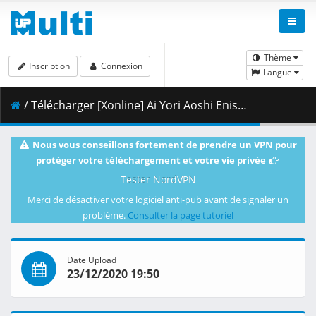
Thème
Inscription
Connexion
Langue
/ Télécharger [Xonline] Ai Yori Aoshi Enishi - 10 (BD 1080p HEVC AC3 FLAC) [F480F394].mkv.001 ( 340.77 MB )
Nous vous conseillons fortement de prendre un VPN pour
protéger votre téléchargement et votre vie privée
Tester NordVPN
Merci de désactiver votre logiciel anti-pub avant de signaler un
problème.
Consulter la page tutoriel
Date Upload
23/12/2020 19:50