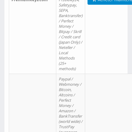
Safetypay,
SEPA,
Banktransfer)
/ Perfect
Money /
Bitpay / Skrill
/ Credit card
(Japan Only) /
Neteller /
Local
Methods
(25+
methods)
Paypal /
Webmoney /
Bitcoin,
Altcoins /
Perfect
Money /
Amazon /
BankTransfer
(world wide) /
TrustPay