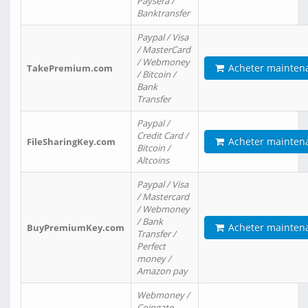
Paysera /
Banktransfer
Paypal / Visa
/ MasterCard
/ Webmoney
Acheter mainten
TakePremium.com
/ Bitcoin /
Bank
Transfer
Paypal /
Credit Card /
Acheter mainten
FileSharingKey.com
Bitcoin /
Altcoins
Paypal / Visa
/ Mastercard
/ Webmoney
/ Bank
Acheter mainten
BuyPremiumKey.com
Transfer /
Perfect
money /
Amazon pay
Webmoney /
Coingate