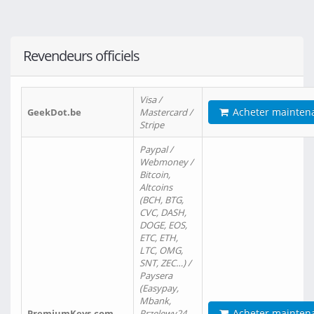
Revendeurs officiels
Visa /
Acheter mainten
GeekDot.be
Mastercard /
Stripe
Paypal /
Webmoney /
Bitcoin,
Altcoins
(BCH, BTG,
CVC, DASH,
DOGE, EOS,
ETC, ETH,
LTC, OMG,
SNT, ZEC…) /
Paysera
(Easypay,
Mbank,
Acheter mainten
PremiumKeys.com
Przelewy24,