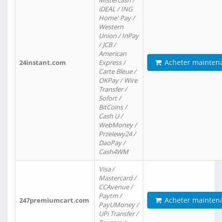
Mistercash /
iDEAL / ING
Home' Pay /
Western
Union / InPay
/ JCB /
American
Acheter mainten
24instant.com
Express /
Carte Bleue /
OKPay / Wire
Transfer /
Sofort /
BitCoins /
Cash U /
WebMoney /
Przelewy24 /
DaoPay /
Cash4WM
Visa /
Mastercard /
CCAvenue /
Paytm /
Acheter mainten
247premiumcart.com
PayUMoney /
UPi Transfer /