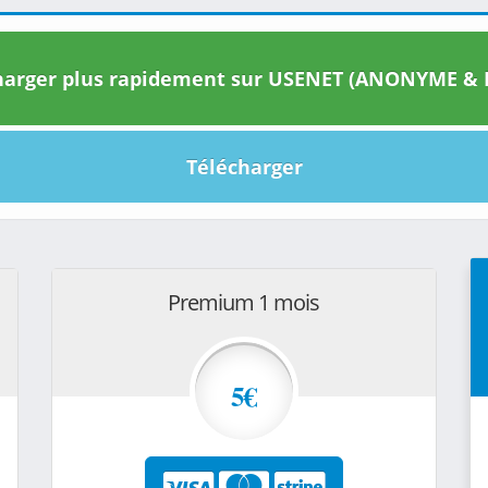
arger plus rapidement sur USENET (ANONYME & I
Télécharger
Premium 1 mois
5€