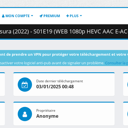
MON COMPTE
PREMIUM
PLUS
2) - S01E19 (WEB 1080p HEVC AAC E-AC-3) [DC8A73C9].mkv.002 (
nt de prendre un VPN pour protéger votre téléchargement et votre 
sactiver votre logiciel anti-pub avant de signaler un problème.
Consulter la 
Date dernier téléchargement
03/01/2025 00:48
Propriétaire
Anonyme