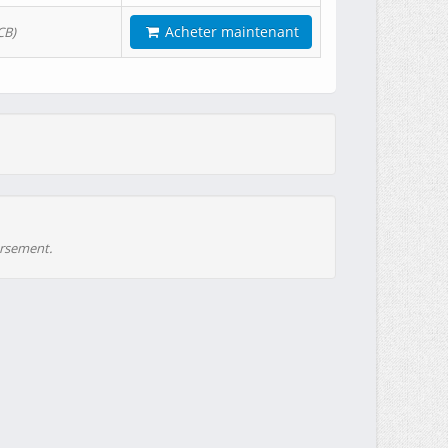
Acheter maintenant
CB)
ursement.