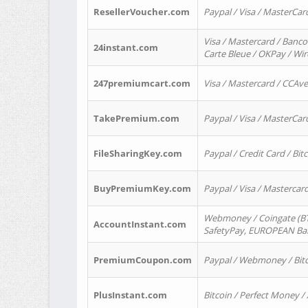
ResellerVoucher.com
Paypal / Visa / MasterCar
Visa / Mastercard / Banco
24instant.com
Carte Bleue / OKPay / Wi
247premiumcart.com
Visa / Mastercard / CCAv
TakePremium.com
Paypal / Visa / MasterCar
FileSharingKey.com
Paypal / Credit Card / Bitc
BuyPremiumKey.com
Paypal / Visa / Masterca
Webmoney / Coingate (BTC
AccountInstant.com
SafetyPay, EUROPEAN Bank
PremiumCoupon.com
Paypal / Webmoney / Bitc
PlusInstant.com
Bitcoin / Perfect Money /