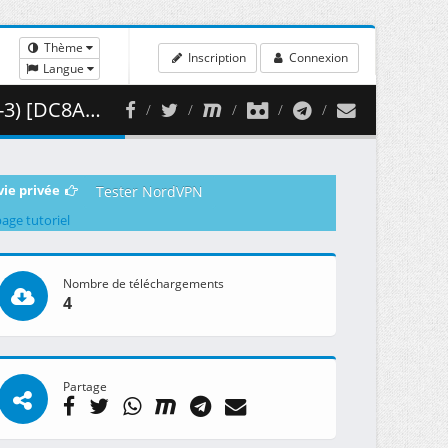
Thème
Inscription
Connexion
Langue
 452.90 MB )
vie privée
Tester NordVPN
page tutoriel
Nombre de téléchargements
4
Partage