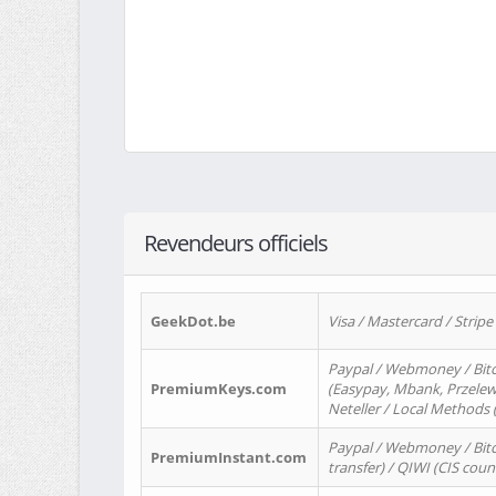
Revendeurs officiels
GeekDot.be
Visa / Mastercard / Stripe
Paypal / Webmoney / Bitc
PremiumKeys.com
(Easypay, Mbank, Przelewy2
Neteller / Local Methods
Paypal / Webmoney / Bitc
PremiumInstant.com
transfer) / QIWI (CIS coun