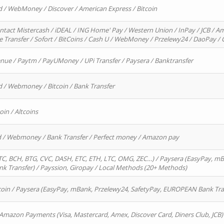
d / WebMoney / Discover / American Express / Bitcoin
ntact Mistercash / iDEAL / ING Home' Pay / Western Union / InPay / JCB / Am
re Transfer / Sofort / BitCoins / Cash U / WebMoney / Przelewy24 / DaoPay 
enue / Paytm / PayUMoney / UPi Transfer / Paysera / Banktransfer
d / Webmoney / Bitcoin / Bank Transfer
oin / Altcoins
rd / Webmoney / Bank Transfer / Perfect money / Amazon pay
, BCH, BTG, CVC, DASH, ETC, ETH, LTC, OMG, ZEC…) / Paysera (EasyPay, mB
 Transfer) / Payssion, Giropay / Local Methods (20+ Methods)
oin / Paysera (EasyPay, mBank, Przelewy24, SafetyPay, EUROPEAN Bank Transf
 Amazon Payments (Visa, Mastercard, Amex, Discover Card, Diners Club, JCB)