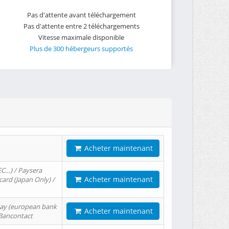
Pas d'attente avant téléchargement
Pas d'attente entre 2 téléchargements
Vitesse maximale disponible
Plus de 300 hébergeurs supportés
Acheter maintenant
EC…) / Paysera
Acheter maintenant
card (Japan Only) /
tPay (european bank
Acheter maintenant
/ Bancontact