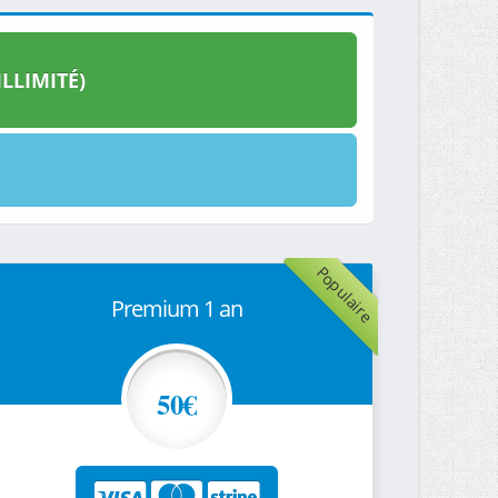
LLIMITÉ)
Populaire
Premium 1 an
50€