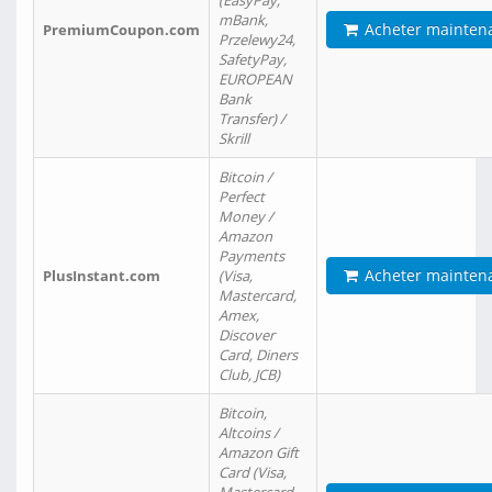
(EasyPay,
mBank,
Acheter mainten
PremiumCoupon.com
Przelewy24,
SafetyPay,
EUROPEAN
Bank
Transfer) /
Skrill
Bitcoin /
Perfect
Money /
Amazon
Payments
Acheter mainten
PlusInstant.com
(Visa,
Mastercard,
Amex,
Discover
Card, Diners
Club, JCB)
Bitcoin,
Altcoins /
Amazon Gift
Card (Visa,