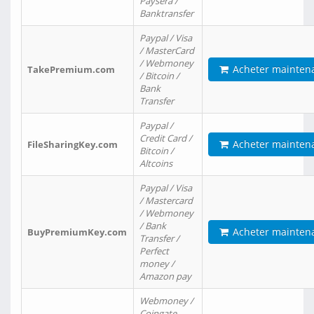
Paysera /
Banktransfer
Paypal / Visa
/ MasterCard
/ Webmoney
Acheter mainten
TakePremium.com
/ Bitcoin /
Bank
Transfer
Paypal /
Credit Card /
Acheter mainten
FileSharingKey.com
Bitcoin /
Altcoins
Paypal / Visa
/ Mastercard
/ Webmoney
/ Bank
Acheter mainten
BuyPremiumKey.com
Transfer /
Perfect
money /
Amazon pay
Webmoney /
Coingate