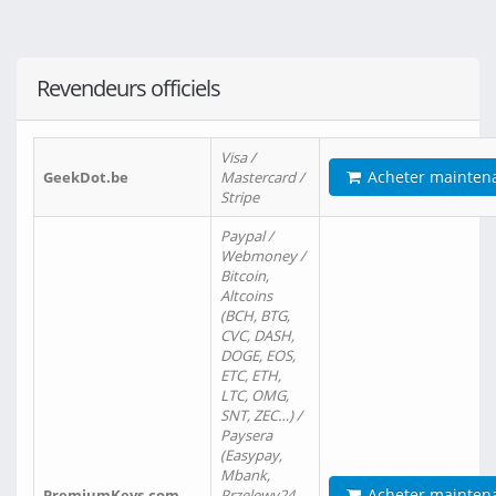
Revendeurs officiels
Visa /
Acheter mainten
GeekDot.be
Mastercard /
Stripe
Paypal /
Webmoney /
Bitcoin,
Altcoins
(BCH, BTG,
CVC, DASH,
DOGE, EOS,
ETC, ETH,
LTC, OMG,
SNT, ZEC…) /
Paysera
(Easypay,
Mbank,
Acheter mainten
PremiumKeys.com
Przelewy24,