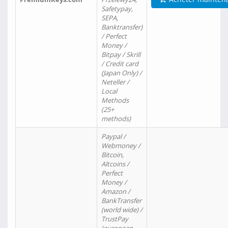
Safetypay,
SEPA,
Banktransfer)
/ Perfect
Money /
Bitpay / Skrill
/ Credit card
(Japan Only) /
Neteller /
Local
Methods
(25+
methods)
Paypal /
Webmoney /
Bitcoin,
Altcoins /
Perfect
Money /
Amazon /
BankTransfer
(world wide) /
TrustPay