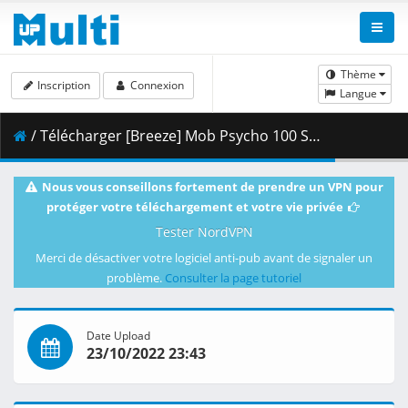
Thème
Inscription
Connexion
Langue
/ Télécharger [Breeze] Mob Psycho 100 S01E04 1080p BluRay AV1.mkv.001 ( 337.24 MB )
Nous vous conseillons fortement de prendre un VPN pour
protéger votre téléchargement et votre vie privée
Tester NordVPN
Merci de désactiver votre logiciel anti-pub avant de signaler un
problème.
Consulter la page tutoriel
Date Upload
23/10/2022 23:43