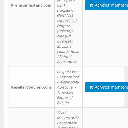
(european
Acheter mainten
PremiumInstant.com
bank
transfer) /
QIWI (CIS
countries) /
Dotpay
(Poland) /
Neosurf
(France) /
Bitcash (
Japan) / Ideal
/ Sofort/
Bancontact
Paypal / Visa
/ MasterCard
/ WebMoney
Acheter mainten
ResellerVoucher.com
/ Discover /
American
Express /
Bitcoin
Visa /
Mastercard /
Bancontact