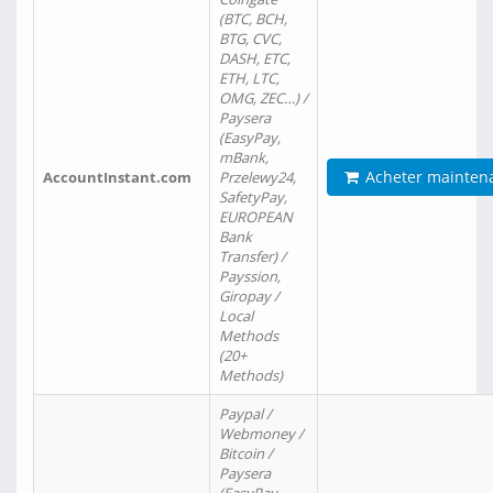
(BTC, BCH,
BTG, CVC,
DASH, ETC,
ETH, LTC,
OMG, ZEC…) /
Paysera
(EasyPay,
mBank,
Acheter mainten
AccountInstant.com
Przelewy24,
SafetyPay,
EUROPEAN
Bank
Transfer) /
Payssion,
Giropay /
Local
Methods
(20+
Methods)
Paypal /
Webmoney /
Bitcoin /
Paysera