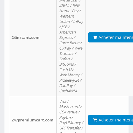
Mistercash /
iDEAL / ING
Home' Pay /
Western
Union / InPay
/ JCB /
American
Acheter mainten
24instant.com
Express /
Carte Bleue /
OKPay / Wire
Transfer /
Sofort /
BitCoins /
Cash U /
WebMoney /
Przelewy24 /
DaoPay /
Cash4WM
Visa /
Mastercard /
CCAvenue /
Paytm /
Acheter mainten
247premiumcart.com
PayUMoney /
UPi Transfer /