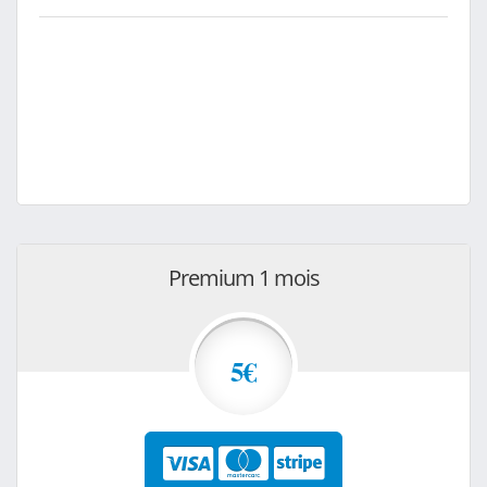
Premium 1 mois
5€