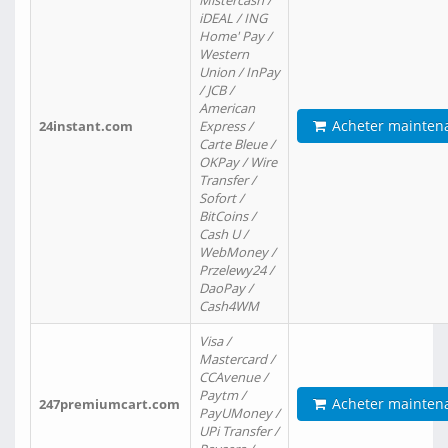
Mistercash /
iDEAL / ING
Home' Pay /
Western
Union / InPay
/ JCB /
American
Acheter mainten
24instant.com
Express /
Carte Bleue /
OKPay / Wire
Transfer /
Sofort /
BitCoins /
Cash U /
WebMoney /
Przelewy24 /
DaoPay /
Cash4WM
Visa /
Mastercard /
CCAvenue /
Paytm /
Acheter mainten
247premiumcart.com
PayUMoney /
UPi Transfer /