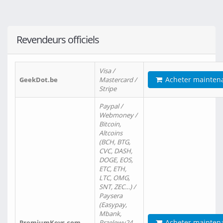
Revendeurs officiels
Visa /
Acheter mainten
GeekDot.be
Mastercard /
Stripe
Paypal /
Webmoney /
Bitcoin,
Altcoins
(BCH, BTG,
CVC, DASH,
DOGE, EOS,
ETC, ETH,
LTC, OMG,
SNT, ZEC…) /
Paysera
(Easypay,
Mbank,
Acheter mainten
PremiumKeys.com
Przelewy24,