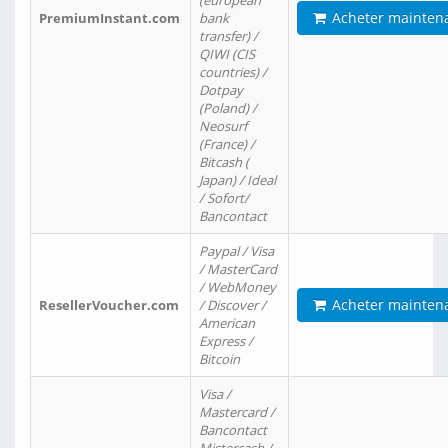
(european
Acheter mainten
PremiumInstant.com
bank
transfer) /
QIWI (CIS
countries) /
Dotpay
(Poland) /
Neosurf
(France) /
Bitcash (
Japan) / Ideal
/ Sofort/
Bancontact
Paypal / Visa
/ MasterCard
/ WebMoney
Acheter mainten
ResellerVoucher.com
/ Discover /
American
Express /
Bitcoin
Visa /
Mastercard /
Bancontact