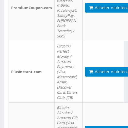
(EasyPay,
mBank,
Acheter mainten
PremiumCoupon.com
Przelewy24,
SafetyPay,
EUROPEAN
Bank
Transfer) /
Skrill
Bitcoin /
Perfect
Money /
Amazon
Payments
Acheter mainten
PlusInstant.com
(Visa,
Mastercard,
Amex,
Discover
Card, Diners
Club, JCB)
Bitcoin,
Altcoins /
Amazon Gift
Card (Visa,