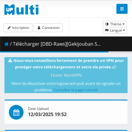
Thème
Inscription
Connexion
Langue
/ Télécharger [DBD-Raws][Gekijouban Sword Art Online Ordinal Scale][PV][1080P][BDRip][HEVC-10bit][FLAC].mkv.001 ( 309.89 MB )
Nous vous conseillons fortement de prendre un VPN pour
protéger votre téléchargement et votre vie privée
Tester NordVPN
Merci de désactiver votre logiciel anti-pub avant de signaler un
problème.
Consulter la page tutoriel
Date Upload
12/03/2025 19:52