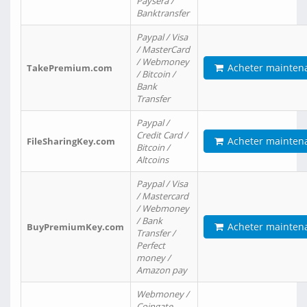
Paysera /
Banktransfer
Paypal / Visa
/ MasterCard
/ Webmoney
Acheter mainten
TakePremium.com
/ Bitcoin /
Bank
Transfer
Paypal /
Credit Card /
Acheter mainten
FileSharingKey.com
Bitcoin /
Altcoins
Paypal / Visa
/ Mastercard
/ Webmoney
/ Bank
Acheter mainten
BuyPremiumKey.com
Transfer /
Perfect
money /
Amazon pay
Webmoney /
Coingate