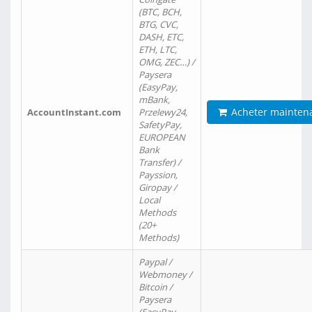
(BTC, BCH,
BTG, CVC,
DASH, ETC,
ETH, LTC,
OMG, ZEC…) /
Paysera
(EasyPay,
mBank,
Acheter mainten
AccountInstant.com
Przelewy24,
SafetyPay,
EUROPEAN
Bank
Transfer) /
Payssion,
Giropay /
Local
Methods
(20+
Methods)
Paypal /
Webmoney /
Bitcoin /
Paysera