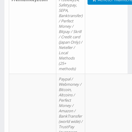
Safetypay,
SEPA,
Banktransfer)
/ Perfect
Money /
Bitpay / Skrill
/ Credit card
(Japan Only) /
Neteller /
Local
Methods
(25+
methods)
Paypal /
Webmoney /
Bitcoin,
Altcoins /
Perfect
Money /
Amazon /
BankTransfer
(world wide) /
TrustPay