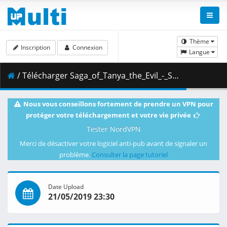
Thème
Inscription
Connexion
Langue
/ Télécharger Saga_of_Tanya_the_Evil_-_S00E08__ae_War_Report.mp4.002 ( 465.16 MB )
Nous vous conseillons fortement de prendre un VPN pour
protéger votre téléchargement et votre vie privée
Tester NordVPN
Merci de désactiver votre logiciel anti-pub avant de signaler un
problème.
Consulter la page tutoriel
Date Upload
21/05/2019 23:30