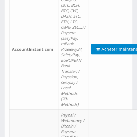
(BTC, BCH,
BTG, CVC,
DASH, ETC,
ETH, LTC,
OMG, ZEC…) /
Paysera
(EasyPay,
mBank,
Acheter mainten
AccountInstant.com
Przelewy24,
SafetyPay,
EUROPEAN
Bank
Transfer) /
Payssion,
Giropay /
Local
Methods
(20+
Methods)
Paypal /
Webmoney /
Bitcoin /
Paysera