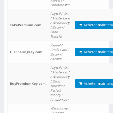
Paysera /
Banktransfer
Paypal / Visa
/ MasterCard
/ Webmoney
Acheter mainten
TakePremium.com
/ Bitcoin /
Bank
Transfer
Paypal /
Credit Card /
Acheter mainten
FileSharingKey.com
Bitcoin /
Altcoins
Paypal / Visa
/ Mastercard
/ Webmoney
/ Bank
Acheter mainten
BuyPremiumKey.com
Transfer /
Perfect
money /
Amazon pay
Webmoney /
Coingate