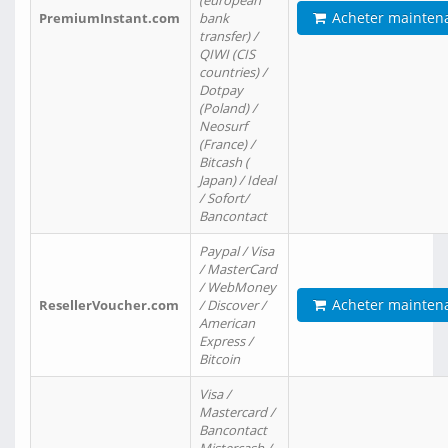
(european
Acheter mainten
PremiumInstant.com
bank
transfer) /
QIWI (CIS
countries) /
Dotpay
(Poland) /
Neosurf
(France) /
Bitcash (
Japan) / Ideal
/ Sofort/
Bancontact
Paypal / Visa
/ MasterCard
/ WebMoney
Acheter mainten
ResellerVoucher.com
/ Discover /
American
Express /
Bitcoin
Visa /
Mastercard /
Bancontact