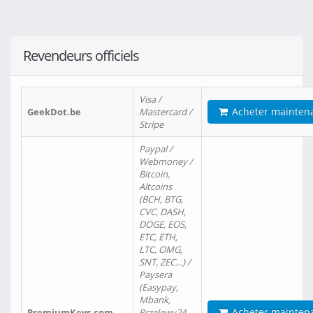
Revendeurs officiels
Visa /
Acheter mainten
GeekDot.be
Mastercard /
Stripe
Paypal /
Webmoney /
Bitcoin,
Altcoins
(BCH, BTG,
CVC, DASH,
DOGE, EOS,
ETC, ETH,
LTC, OMG,
SNT, ZEC…) /
Paysera
(Easypay,
Mbank,
Acheter mainten
PremiumKeys.com
Przelewy24,