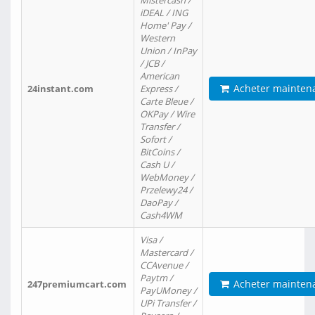
Mistercash /
iDEAL / ING
Home' Pay /
Western
Union / InPay
/ JCB /
American
Acheter mainten
24instant.com
Express /
Carte Bleue /
OKPay / Wire
Transfer /
Sofort /
BitCoins /
Cash U /
WebMoney /
Przelewy24 /
DaoPay /
Cash4WM
Visa /
Mastercard /
CCAvenue /
Paytm /
Acheter mainten
247premiumcart.com
PayUMoney /
UPi Transfer /