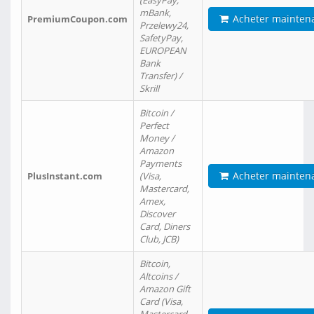
(EasyPay,
mBank,
Acheter mainten
PremiumCoupon.com
Przelewy24,
SafetyPay,
EUROPEAN
Bank
Transfer) /
Skrill
Bitcoin /
Perfect
Money /
Amazon
Payments
Acheter mainten
PlusInstant.com
(Visa,
Mastercard,
Amex,
Discover
Card, Diners
Club, JCB)
Bitcoin,
Altcoins /
Amazon Gift
Card (Visa,