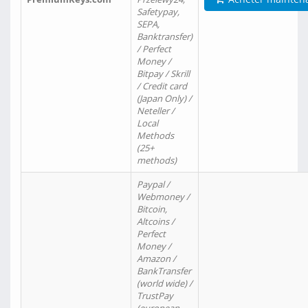
Safetypay,
SEPA,
Banktransfer)
/ Perfect
Money /
Bitpay / Skrill
/ Credit card
(Japan Only) /
Neteller /
Local
Methods
(25+
methods)
Paypal /
Webmoney /
Bitcoin,
Altcoins /
Perfect
Money /
Amazon /
BankTransfer
(world wide) /
TrustPay