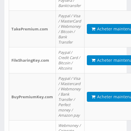
Paysera /
Banktransfer
Paypal / Visa
/ MasterCard
/ Webmoney
Acheter mainten
TakePremium.com
/ Bitcoin /
Bank
Transfer
Paypal /
Credit Card /
Acheter mainten
FileSharingKey.com
Bitcoin /
Altcoins
Paypal / Visa
/ Mastercard
/ Webmoney
/ Bank
Acheter mainten
BuyPremiumKey.com
Transfer /
Perfect
money /
Amazon pay
Webmoney /
Coingate