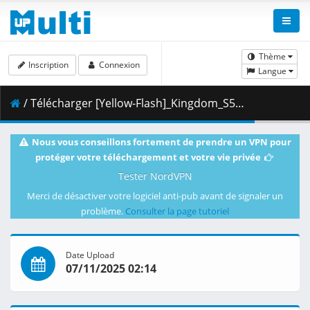
Thème
Inscription
Connexion
Langue
/ Télécharger [Yellow-Flash]_Kingdom_S5_-_02_[Blu-Ray][1080p][10bit][3F6910C6].mkv.003 ( 397.58 MB )
Nous vous conseillons fortement de prendre un VPN pour
protéger votre téléchargement et votre vie privée
Tester NordVPN
Merci de désactiver votre logiciel anti-pub avant de signaler un
problème.
Consulter la page tutoriel
Date Upload
07/11/2025 02:14