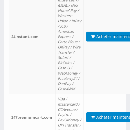
Mistercash /
iDEAL / ING
Home' Pay /
Western
Union / InPay
/ JCB /
American
Acheter mainten
24instant.com
Express /
Carte Bleue /
OKPay / Wire
Transfer /
Sofort /
BitCoins /
Cash U /
WebMoney /
Przelewy24 /
DaoPay /
Cash4WM
Visa /
Mastercard /
CCAvenue /
Paytm /
Acheter mainten
247premiumcart.com
PayUMoney /
UPi Transfer /