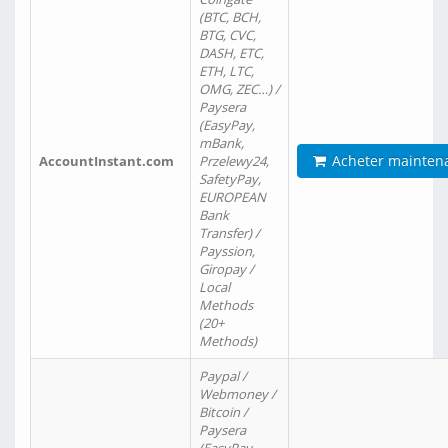
(BTC, BCH,
BTG, CVC,
DASH, ETC,
ETH, LTC,
OMG, ZEC…) /
Paysera
(EasyPay,
mBank,
Acheter mainten
AccountInstant.com
Przelewy24,
SafetyPay,
EUROPEAN
Bank
Transfer) /
Payssion,
Giropay /
Local
Methods
(20+
Methods)
Paypal /
Webmoney /
Bitcoin /
Paysera