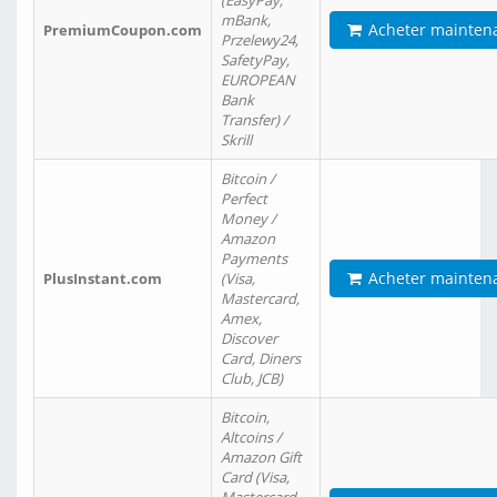
(EasyPay,
mBank,
Acheter mainten
PremiumCoupon.com
Przelewy24,
SafetyPay,
EUROPEAN
Bank
Transfer) /
Skrill
Bitcoin /
Perfect
Money /
Amazon
Payments
Acheter mainten
PlusInstant.com
(Visa,
Mastercard,
Amex,
Discover
Card, Diners
Club, JCB)
Bitcoin,
Altcoins /
Amazon Gift
Card (Visa,