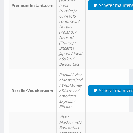
(european
Acheter mainten
PremiumInstant.com
bank
transfer) /
QIWI (CIS
countries) /
Dotpay
(Poland) /
Neosurf
(France) /
Bitcash (
Japan) / Ideal
/ Sofort/
Bancontact
Paypal / Visa
/ MasterCard
/ WebMoney
Acheter mainten
ResellerVoucher.com
/ Discover /
American
Express /
Bitcoin
Visa /
Mastercard /
Bancontact