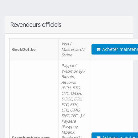
Revendeurs officiels
Visa /
Acheter mainten
GeekDot.be
Mastercard /
Stripe
Paypal /
Webmoney /
Bitcoin,
Altcoins
(BCH, BTG,
CVC, DASH,
DOGE, EOS,
ETC, ETH,
LTC, OMG,
SNT, ZEC…) /
Paysera
(Easypay,
Mbank,
Acheter mainten
PremiumKeys.com
Przelewy24,