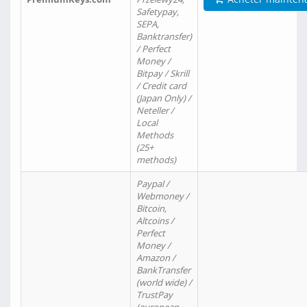
Safetypay,
SEPA,
Banktransfer)
/ Perfect
Money /
Bitpay / Skrill
/ Credit card
(Japan Only) /
Neteller /
Local
Methods
(25+
methods)
Paypal /
Webmoney /
Bitcoin,
Altcoins /
Perfect
Money /
Amazon /
BankTransfer
(world wide) /
TrustPay