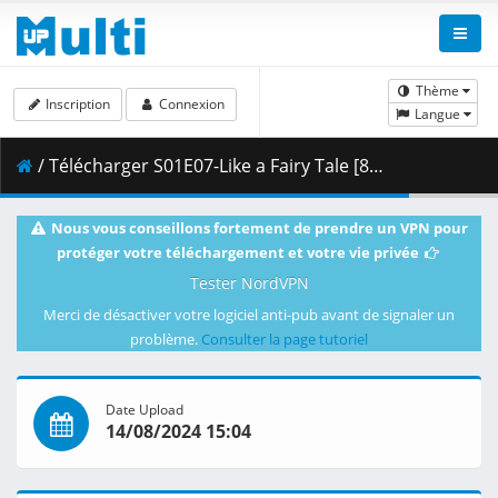
Thème
Inscription
Connexion
Langue
/ Télécharger S01E07-Like a Fairy Tale [8BF6E7E4].mkv.002 ( 323.64 MB )
Nous vous conseillons fortement de prendre un VPN pour
protéger votre téléchargement et votre vie privée
Tester NordVPN
Merci de désactiver votre logiciel anti-pub avant de signaler un
problème.
Consulter la page tutoriel
Date Upload
14/08/2024 15:04