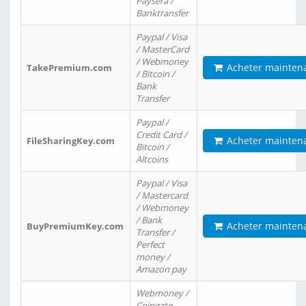
Paysera /
Banktransfer
Paypal / Visa
/ MasterCard
/ Webmoney
Acheter mainten
TakePremium.com
/ Bitcoin /
Bank
Transfer
Paypal /
Credit Card /
Acheter mainten
FileSharingKey.com
Bitcoin /
Altcoins
Paypal / Visa
/ Mastercard
/ Webmoney
/ Bank
Acheter mainten
BuyPremiumKey.com
Transfer /
Perfect
money /
Amazon pay
Webmoney /
Coingate