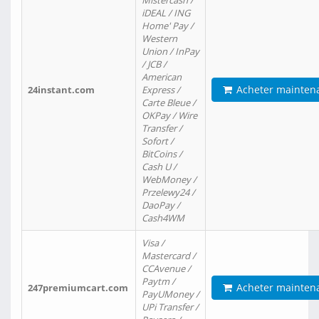
Mistercash /
iDEAL / ING
Home' Pay /
Western
Union / InPay
/ JCB /
American
Acheter mainten
24instant.com
Express /
Carte Bleue /
OKPay / Wire
Transfer /
Sofort /
BitCoins /
Cash U /
WebMoney /
Przelewy24 /
DaoPay /
Cash4WM
Visa /
Mastercard /
CCAvenue /
Paytm /
Acheter mainten
247premiumcart.com
PayUMoney /
UPi Transfer /