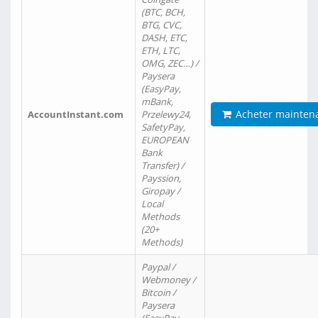
(BTC, BCH,
BTG, CVC,
DASH, ETC,
ETH, LTC,
OMG, ZEC…) /
Paysera
(EasyPay,
mBank,
Acheter mainten
AccountInstant.com
Przelewy24,
SafetyPay,
EUROPEAN
Bank
Transfer) /
Payssion,
Giropay /
Local
Methods
(20+
Methods)
Paypal /
Webmoney /
Bitcoin /
Paysera