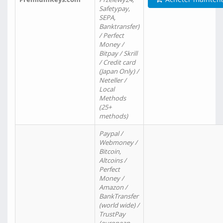
Safetypay,
SEPA,
Banktransfer)
/ Perfect
Money /
Bitpay / Skrill
/ Credit card
(Japan Only) /
Neteller /
Local
Methods
(25+
methods)
Paypal /
Webmoney /
Bitcoin,
Altcoins /
Perfect
Money /
Amazon /
BankTransfer
(world wide) /
TrustPay