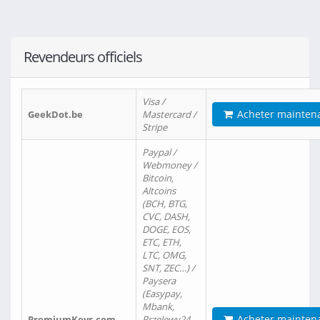
Revendeurs officiels
Visa /
Acheter mainten
GeekDot.be
Mastercard /
Stripe
Paypal /
Webmoney /
Bitcoin,
Altcoins
(BCH, BTG,
CVC, DASH,
DOGE, EOS,
ETC, ETH,
LTC, OMG,
SNT, ZEC…) /
Paysera
(Easypay,
Mbank,
Acheter mainten
PremiumKeys.com
Przelewy24,