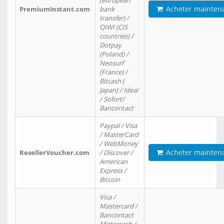
(european
Acheter mainten
PremiumInstant.com
bank
transfer) /
QIWI (CIS
countries) /
Dotpay
(Poland) /
Neosurf
(France) /
Bitcash (
Japan) / Ideal
/ Sofort/
Bancontact
Paypal / Visa
/ MasterCard
/ WebMoney
Acheter mainten
ResellerVoucher.com
/ Discover /
American
Express /
Bitcoin
Visa /
Mastercard /
Bancontact