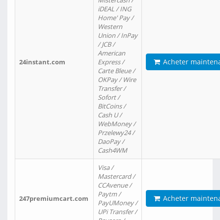
Mistercash /
iDEAL / ING
Home' Pay /
Western
Union / InPay
/ JCB /
American
Acheter mainten
24instant.com
Express /
Carte Bleue /
OKPay / Wire
Transfer /
Sofort /
BitCoins /
Cash U /
WebMoney /
Przelewy24 /
DaoPay /
Cash4WM
Visa /
Mastercard /
CCAvenue /
Paytm /
Acheter mainten
247premiumcart.com
PayUMoney /
UPi Transfer /