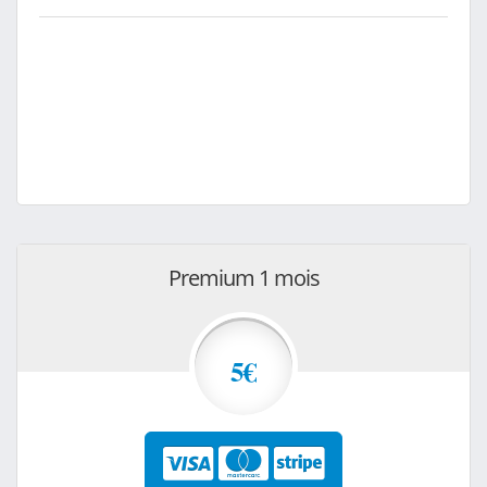
Premium 1 mois
5€