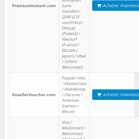
(european
Acheter mainten
PremiumInstant.com
bank
transfer) /
QIWI (CIS
countries) /
Dotpay
(Poland) /
Neosurf
(France) /
Bitcash (
Japan) / Ideal
/ Sofort/
Bancontact
Paypal / Visa
/ MasterCard
/ WebMoney
Acheter mainten
ResellerVoucher.com
/ Discover /
American
Express /
Bitcoin
Visa /
Mastercard /
Bancontact