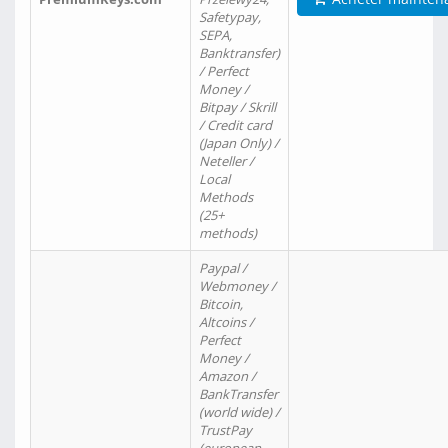
Safetypay,
SEPA,
Banktransfer)
/ Perfect
Money /
Bitpay / Skrill
/ Credit card
(Japan Only) /
Neteller /
Local
Methods
(25+
methods)
Paypal /
Webmoney /
Bitcoin,
Altcoins /
Perfect
Money /
Amazon /
BankTransfer
(world wide) /
TrustPay