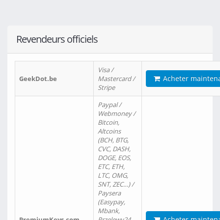
Revendeurs officiels
Visa /
Acheter mainten
GeekDot.be
Mastercard /
Stripe
Paypal /
Webmoney /
Bitcoin,
Altcoins
(BCH, BTG,
CVC, DASH,
DOGE, EOS,
ETC, ETH,
LTC, OMG,
SNT, ZEC…) /
Paysera
(Easypay,
Mbank,
Acheter mainten
PremiumKeys.com
Przelewy24,