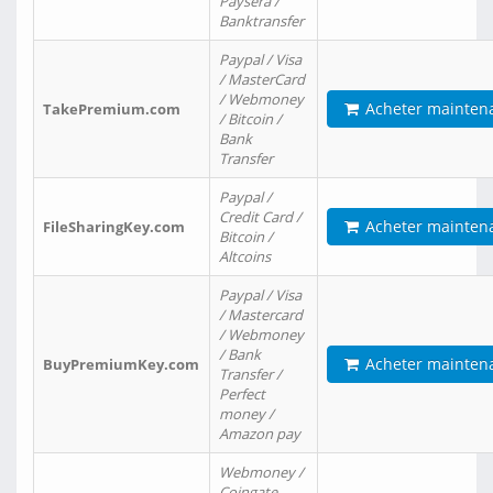
Paysera /
Banktransfer
Paypal / Visa
/ MasterCard
/ Webmoney
Acheter mainten
TakePremium.com
/ Bitcoin /
Bank
Transfer
Paypal /
Credit Card /
Acheter mainten
FileSharingKey.com
Bitcoin /
Altcoins
Paypal / Visa
/ Mastercard
/ Webmoney
/ Bank
Acheter mainten
BuyPremiumKey.com
Transfer /
Perfect
money /
Amazon pay
Webmoney /
Coingate