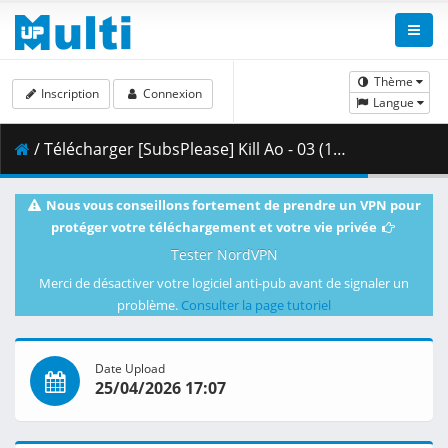
Thème
Inscription
Connexion
Langue
/ Télécharger [SubsPlease] Kill Ao - 03 (1080p) [58168722].mkv.002 ( 459.88 MB )
Nous vous conseillons fortement de prendre un VPN pour
protéger votre téléchargement et votre vie privée
Tester NordVPN
Merci de désactiver votre logiciel anti-pub avant de signaler un
problème.
Consulter la page tutoriel
Date Upload
25/04/2026 17:07