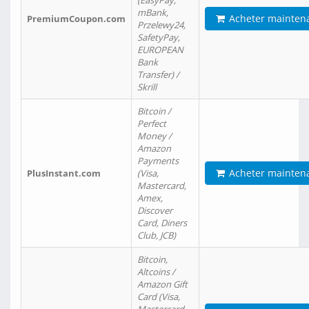
(EasyPay,
mBank,
Acheter mainten
PremiumCoupon.com
Przelewy24,
SafetyPay,
EUROPEAN
Bank
Transfer) /
Skrill
Bitcoin /
Perfect
Money /
Amazon
Payments
Acheter mainten
PlusInstant.com
(Visa,
Mastercard,
Amex,
Discover
Card, Diners
Club, JCB)
Bitcoin,
Altcoins /
Amazon Gift
Card (Visa,