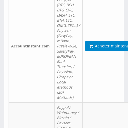
(BTC, BCH,
BTG, CVC,
DASH, ETC,
ETH, LTC,
OMG, ZEC…) /
Paysera
(EasyPay,
mBank,
Acheter mainten
AccountInstant.com
Przelewy24,
SafetyPay,
EUROPEAN
Bank
Transfer) /
Payssion,
Giropay /
Local
Methods
(20+
Methods)
Paypal /
Webmoney /
Bitcoin /
Paysera