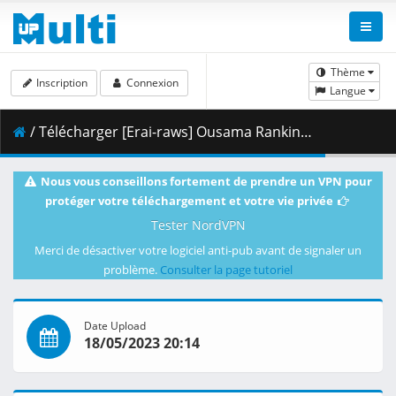
Thème
Inscription
Connexion
Langue
/ Télécharger [Erai-raws] Ousama Ranking - Yuuki no Takarabako - 06 [720p][Multiple Subtitle][CFA2D1F7].mkv.001 ( 340.34 MB )
Nous vous conseillons fortement de prendre un VPN pour
protéger votre téléchargement et votre vie privée
Tester NordVPN
Merci de désactiver votre logiciel anti-pub avant de signaler un
problème.
Consulter la page tutoriel
Date Upload
18/05/2023 20:14