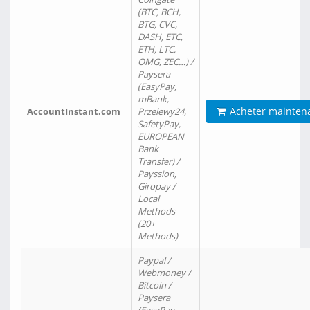
(BTC, BCH,
BTG, CVC,
DASH, ETC,
ETH, LTC,
OMG, ZEC…) /
Paysera
(EasyPay,
mBank,
Acheter mainten
AccountInstant.com
Przelewy24,
SafetyPay,
EUROPEAN
Bank
Transfer) /
Payssion,
Giropay /
Local
Methods
(20+
Methods)
Paypal /
Webmoney /
Bitcoin /
Paysera