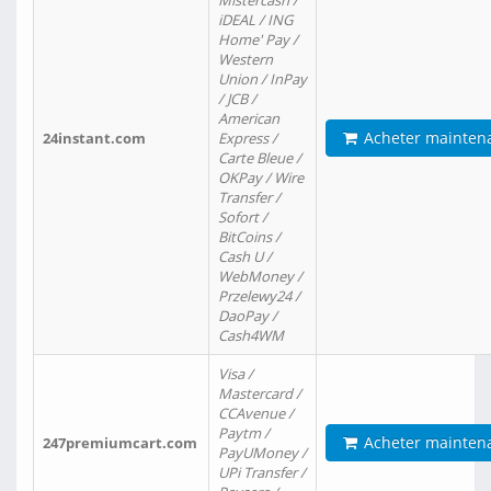
Mistercash /
iDEAL / ING
Home' Pay /
Western
Union / InPay
/ JCB /
American
Acheter mainten
24instant.com
Express /
Carte Bleue /
OKPay / Wire
Transfer /
Sofort /
BitCoins /
Cash U /
WebMoney /
Przelewy24 /
DaoPay /
Cash4WM
Visa /
Mastercard /
CCAvenue /
Paytm /
Acheter mainten
247premiumcart.com
PayUMoney /
UPi Transfer /