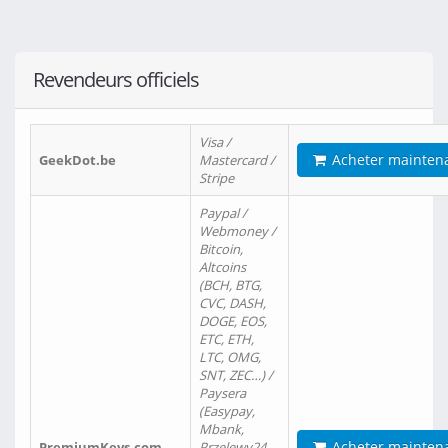
Revendeurs officiels
Visa /
Acheter mainten
GeekDot.be
Mastercard /
Stripe
Paypal /
Webmoney /
Bitcoin,
Altcoins
(BCH, BTG,
CVC, DASH,
DOGE, EOS,
ETC, ETH,
LTC, OMG,
SNT, ZEC…) /
Paysera
(Easypay,
Mbank,
Acheter mainten
PremiumKeys.com
Przelewy24,