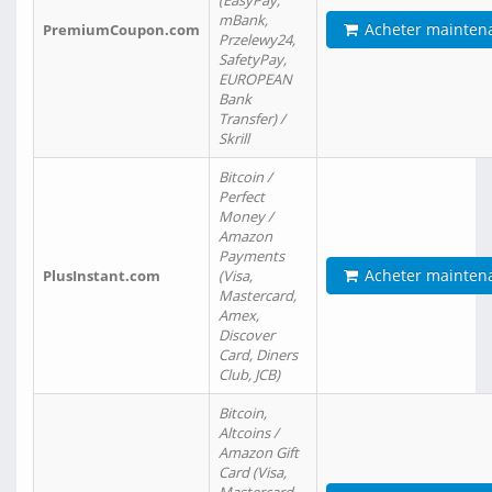
(EasyPay,
mBank,
Acheter mainten
PremiumCoupon.com
Przelewy24,
SafetyPay,
EUROPEAN
Bank
Transfer) /
Skrill
Bitcoin /
Perfect
Money /
Amazon
Payments
Acheter mainten
PlusInstant.com
(Visa,
Mastercard,
Amex,
Discover
Card, Diners
Club, JCB)
Bitcoin,
Altcoins /
Amazon Gift
Card (Visa,