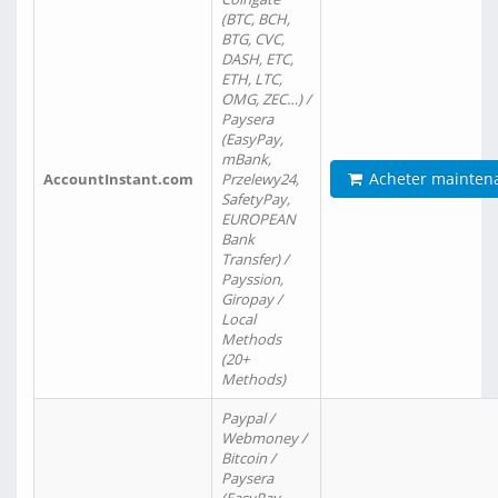
(BTC, BCH,
BTG, CVC,
DASH, ETC,
ETH, LTC,
OMG, ZEC…) /
Paysera
(EasyPay,
mBank,
Acheter mainten
AccountInstant.com
Przelewy24,
SafetyPay,
EUROPEAN
Bank
Transfer) /
Payssion,
Giropay /
Local
Methods
(20+
Methods)
Paypal /
Webmoney /
Bitcoin /
Paysera