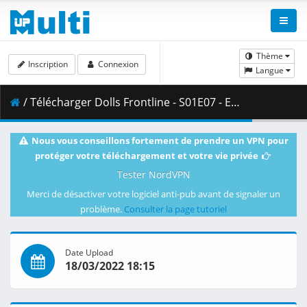
Thème
Inscription
Connexion
Langue
/ Télécharger Dolls Frontline - S01E07 - ENG 720p WEB H.264 -NanDesuKa (FUNi).mkv.002 ( 316.24 MB )
Nous vous conseillons fortement de prendre un VPN pour
protéger votre téléchargement et votre vie privée
Tester NordVPN
Merci de désactiver votre logiciel anti-pub avant de signaler un
problème.
Consulter la page tutoriel
Date Upload
18/03/2022 18:15