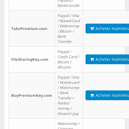
Paysera /
Banktransfer
Paypal / Visa
/ MasterCard
/ Webmoney
Acheter mainten
TakePremium.com
/ Bitcoin /
Bank
Transfer
Paypal /
Credit Card /
Acheter mainten
FileSharingKey.com
Bitcoin /
Altcoins
Paypal / Visa
/ Mastercard
/ Webmoney
/ Bank
Acheter mainten
BuyPremiumKey.com
Transfer /
Perfect
money /
Amazon pay
Webmoney /
Coingate