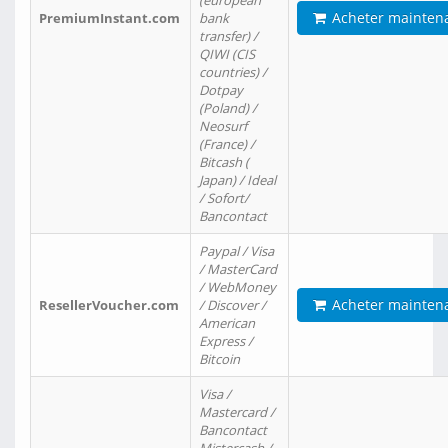
(european
Acheter mainten
PremiumInstant.com
bank
transfer) /
QIWI (CIS
countries) /
Dotpay
(Poland) /
Neosurf
(France) /
Bitcash (
Japan) / Ideal
/ Sofort/
Bancontact
Paypal / Visa
/ MasterCard
/ WebMoney
Acheter mainten
ResellerVoucher.com
/ Discover /
American
Express /
Bitcoin
Visa /
Mastercard /
Bancontact