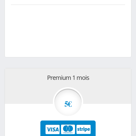
Premium 1 mois
5€