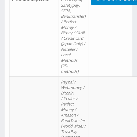
Safetypay,
SEPA,
Banktransfer)
/ Perfect
Money /
Bitpay / Skrill
/ Credit card
(Japan Only) /
Neteller /
Local
Methods
(25+
methods)
Paypal /
Webmoney /
Bitcoin,
Altcoins /
Perfect
Money /
Amazon /
BankTransfer
(world wide) /
TrustPay