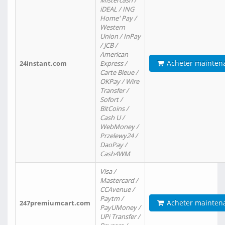
Mistercash /
iDEAL / ING
Home' Pay /
Western
Union / InPay
/ JCB /
American
Acheter mainten
24instant.com
Express /
Carte Bleue /
OKPay / Wire
Transfer /
Sofort /
BitCoins /
Cash U /
WebMoney /
Przelewy24 /
DaoPay /
Cash4WM
Visa /
Mastercard /
CCAvenue /
Paytm /
Acheter mainten
247premiumcart.com
PayUMoney /
UPi Transfer /