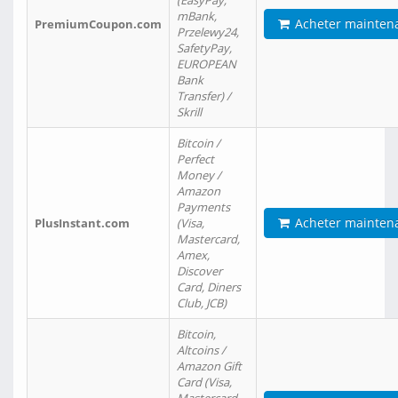
(EasyPay,
mBank,
Acheter mainten
PremiumCoupon.com
Przelewy24,
SafetyPay,
EUROPEAN
Bank
Transfer) /
Skrill
Bitcoin /
Perfect
Money /
Amazon
Payments
Acheter mainten
PlusInstant.com
(Visa,
Mastercard,
Amex,
Discover
Card, Diners
Club, JCB)
Bitcoin,
Altcoins /
Amazon Gift
Card (Visa,