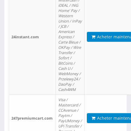
Mistercash /
iDEAL / ING
Home' Pay /
Western
Union / InPay
/ JCB /
American
Acheter mainten
24instant.com
Express /
Carte Bleue /
OKPay / Wire
Transfer /
Sofort /
BitCoins /
Cash U /
WebMoney /
Przelewy24 /
DaoPay /
Cash4WM
Visa /
Mastercard /
CCAvenue /
Paytm /
Acheter mainten
247premiumcart.com
PayUMoney /
UPi Transfer /