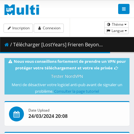
Thème
Inscription
Connexion
Langue
/ Télécharger [LostYears] Frieren Beyond Journey_s End - S01E18v2 (WEB 1080p x265 10-bit AAC E-AC-3) [458868E3].mkv.007 ( 439.83 MB )
Nous vous conseillons fortement de prendre un VPN pour
protéger votre téléchargement et votre vie privée
Tester NordVPN
Merci de désactiver votre logiciel anti-pub avant de signaler un
problème.
Consulter la page tutoriel
Date Upload
24/03/2024 20:08