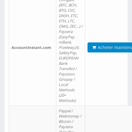
(BTC, BCH,
BTG, CVC,
DASH, ETC,
ETH, LTC,
OMG, ZEC…) /
Paysera
(EasyPay,
mBank,
Acheter mainten
AccountInstant.com
Przelewy24,
SafetyPay,
EUROPEAN
Bank
Transfer) /
Payssion,
Giropay /
Local
Methods
(20+
Methods)
Paypal /
Webmoney /
Bitcoin /
Paysera