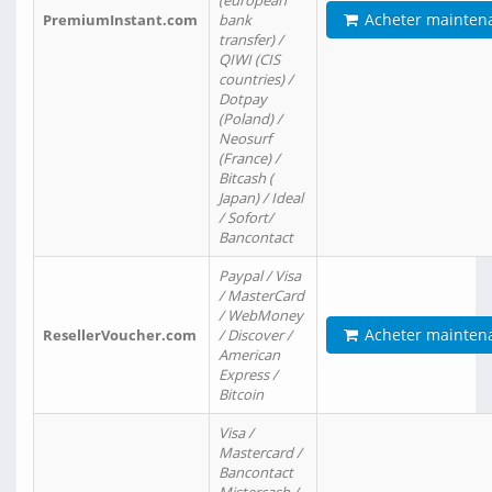
(european
Acheter mainten
PremiumInstant.com
bank
transfer) /
QIWI (CIS
countries) /
Dotpay
(Poland) /
Neosurf
(France) /
Bitcash (
Japan) / Ideal
/ Sofort/
Bancontact
Paypal / Visa
/ MasterCard
/ WebMoney
Acheter mainten
ResellerVoucher.com
/ Discover /
American
Express /
Bitcoin
Visa /
Mastercard /
Bancontact