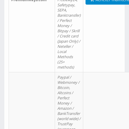
Safetypay,
SEPA,
Banktransfer)
/ Perfect
Money /
Bitpay / Skrill
/ Credit card
(Japan Only) /
Neteller /
Local
Methods
(25+
methods)
Paypal /
Webmoney /
Bitcoin,
Altcoins /
Perfect
Money /
Amazon /
BankTransfer
(world wide) /
TrustPay