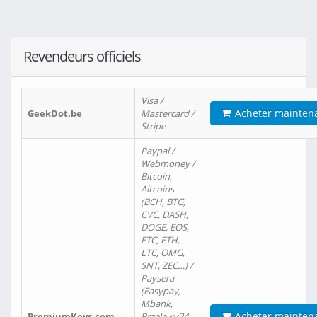
Revendeurs officiels
Visa /
Acheter mainten
GeekDot.be
Mastercard /
Stripe
Paypal /
Webmoney /
Bitcoin,
Altcoins
(BCH, BTG,
CVC, DASH,
DOGE, EOS,
ETC, ETH,
LTC, OMG,
SNT, ZEC…) /
Paysera
(Easypay,
Mbank,
Acheter mainten
PremiumKeys.com
Przelewy24,