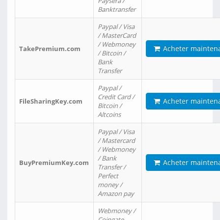
Paysera /
Banktransfer
Paypal / Visa
/ MasterCard
/ Webmoney
Acheter mainten
TakePremium.com
/ Bitcoin /
Bank
Transfer
Paypal /
Credit Card /
Acheter mainten
FileSharingKey.com
Bitcoin /
Altcoins
Paypal / Visa
/ Mastercard
/ Webmoney
/ Bank
Acheter mainten
BuyPremiumKey.com
Transfer /
Perfect
money /
Amazon pay
Webmoney /
Coingate