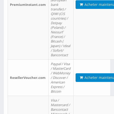
(european
Acheter mainten
PremiumInstant.com
bank
transfer) /
QIWI (CIS
countries) /
Dotpay
(Poland) /
Neosurf
(France) /
Bitcash (
Japan) / Ideal
/ Sofort/
Bancontact
Paypal / Visa
/ MasterCard
/ WebMoney
Acheter mainten
ResellerVoucher.com
/ Discover /
American
Express /
Bitcoin
Visa /
Mastercard /
Bancontact