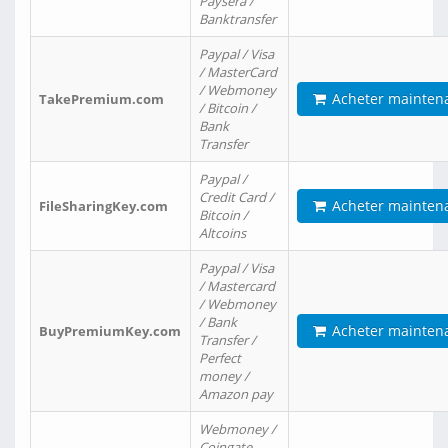
Paysera /
Banktransfer
Paypal / Visa
/ MasterCard
/ Webmoney
Acheter mainten
TakePremium.com
/ Bitcoin /
Bank
Transfer
Paypal /
Credit Card /
Acheter mainten
FileSharingKey.com
Bitcoin /
Altcoins
Paypal / Visa
/ Mastercard
/ Webmoney
/ Bank
Acheter mainten
BuyPremiumKey.com
Transfer /
Perfect
money /
Amazon pay
Webmoney /
Coingate