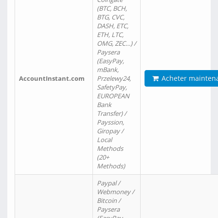
(BTC, BCH,
BTG, CVC,
DASH, ETC,
ETH, LTC,
OMG, ZEC…) /
Paysera
(EasyPay,
mBank,
Acheter mainten
AccountInstant.com
Przelewy24,
SafetyPay,
EUROPEAN
Bank
Transfer) /
Payssion,
Giropay /
Local
Methods
(20+
Methods)
Paypal /
Webmoney /
Bitcoin /
Paysera