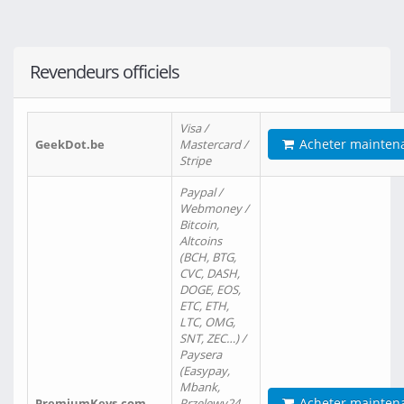
Revendeurs officiels
Visa /
Acheter mainten
GeekDot.be
Mastercard /
Stripe
Paypal /
Webmoney /
Bitcoin,
Altcoins
(BCH, BTG,
CVC, DASH,
DOGE, EOS,
ETC, ETH,
LTC, OMG,
SNT, ZEC…) /
Paysera
(Easypay,
Mbank,
Acheter mainten
PremiumKeys.com
Przelewy24,