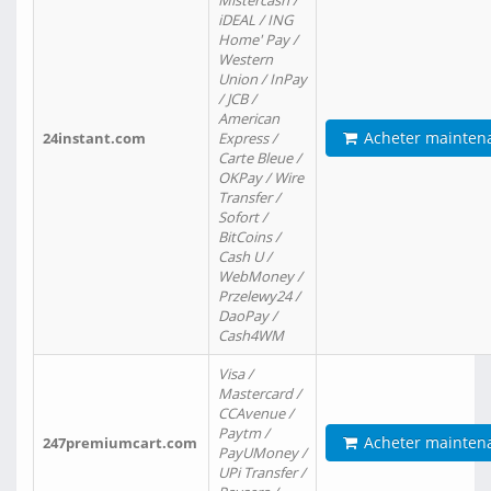
Mistercash /
iDEAL / ING
Home' Pay /
Western
Union / InPay
/ JCB /
American
Acheter mainten
24instant.com
Express /
Carte Bleue /
OKPay / Wire
Transfer /
Sofort /
BitCoins /
Cash U /
WebMoney /
Przelewy24 /
DaoPay /
Cash4WM
Visa /
Mastercard /
CCAvenue /
Paytm /
Acheter mainten
247premiumcart.com
PayUMoney /
UPi Transfer /