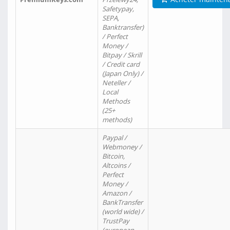
Safetypay,
SEPA,
Banktransfer)
/ Perfect
Money /
Bitpay / Skrill
/ Credit card
(Japan Only) /
Neteller /
Local
Methods
(25+
methods)
Paypal /
Webmoney /
Bitcoin,
Altcoins /
Perfect
Money /
Amazon /
BankTransfer
(world wide) /
TrustPay