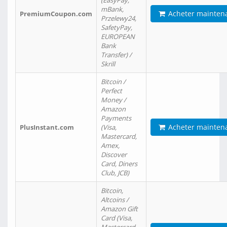
(EasyPay,
mBank,
Acheter mainten
PremiumCoupon.com
Przelewy24,
SafetyPay,
EUROPEAN
Bank
Transfer) /
Skrill
Bitcoin /
Perfect
Money /
Amazon
Payments
Acheter mainten
PlusInstant.com
(Visa,
Mastercard,
Amex,
Discover
Card, Diners
Club, JCB)
Bitcoin,
Altcoins /
Amazon Gift
Card (Visa,