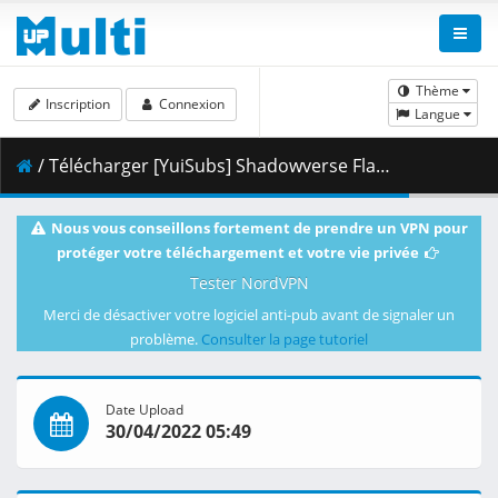
Thème
Inscription
Connexion
Langue
/ Télécharger [YuiSubs] Shadowverse Flame - 05 (x265 H.265 1080p).mkv.002 ( 334.50 MB )
Nous vous conseillons fortement de prendre un VPN pour
protéger votre téléchargement et votre vie privée
Tester NordVPN
Merci de désactiver votre logiciel anti-pub avant de signaler un
problème.
Consulter la page tutoriel
Date Upload
30/04/2022 05:49