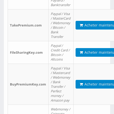
Paysera /
Banktransfer
Paypal / Visa
/ MasterCard
/ Webmoney
Acheter mainten
TakePremium.com
/ Bitcoin /
Bank
Transfer
Paypal /
Credit Card /
Acheter mainten
FileSharingKey.com
Bitcoin /
Altcoins
Paypal / Visa
/ Mastercard
/ Webmoney
/ Bank
Acheter mainten
BuyPremiumKey.com
Transfer /
Perfect
money /
Amazon pay
Webmoney /
Coingate