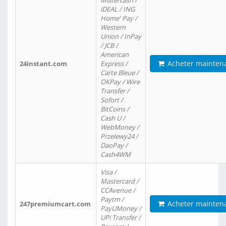
Mistercash /
iDEAL / ING
Home' Pay /
Western
Union / InPay
/ JCB /
American
Acheter mainten
24instant.com
Express /
Carte Bleue /
OKPay / Wire
Transfer /
Sofort /
BitCoins /
Cash U /
WebMoney /
Przelewy24 /
DaoPay /
Cash4WM
Visa /
Mastercard /
CCAvenue /
Paytm /
Acheter mainten
247premiumcart.com
PayUMoney /
UPi Transfer /