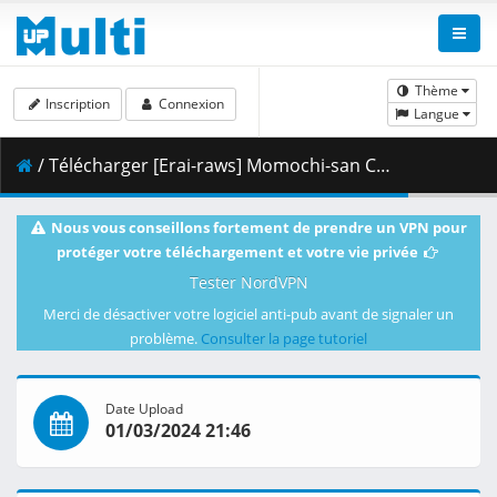
Thème
Inscription
Connexion
Langue
/ Télécharger [Erai-raws] Momochi-san Chi no Ayakashi Ouji - 09v2 [1080p][Multiple Subtitle][5098E23E].mkv.001 ( 475.77 MB )
Nous vous conseillons fortement de prendre un VPN pour
protéger votre téléchargement et votre vie privée
Tester NordVPN
Merci de désactiver votre logiciel anti-pub avant de signaler un
problème.
Consulter la page tutoriel
Date Upload
01/03/2024 21:46