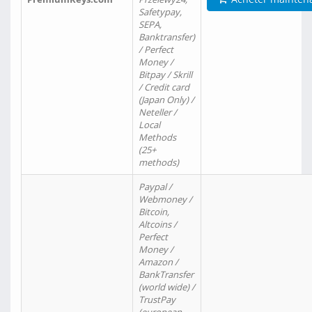
Safetypay,
SEPA,
Banktransfer)
/ Perfect
Money /
Bitpay / Skrill
/ Credit card
(Japan Only) /
Neteller /
Local
Methods
(25+
methods)
Paypal /
Webmoney /
Bitcoin,
Altcoins /
Perfect
Money /
Amazon /
BankTransfer
(world wide) /
TrustPay