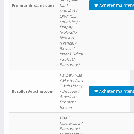
(european
Acheter mainten
PremiumInstant.com
bank
transfer) /
QIWI (CIS
countries) /
Dotpay
(Poland) /
Neosurf
(France) /
Bitcash (
Japan) / Ideal
/ Sofort/
Bancontact
Paypal / Visa
/ MasterCard
/ WebMoney
Acheter mainten
ResellerVoucher.com
/ Discover /
American
Express /
Bitcoin
Visa /
Mastercard /
Bancontact