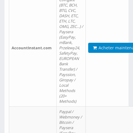
(BTC, BCH,
BTG, CVC,
DASH, ETC,
ETH, LTC,
OMG, ZEC…) /
Paysera
(EasyPay,
mBank,
Acheter mainten
AccountInstant.com
Przelewy24,
SafetyPay,
EUROPEAN
Bank
Transfer) /
Payssion,
Giropay /
Local
Methods
(20+
Methods)
Paypal /
Webmoney /
Bitcoin /
Paysera