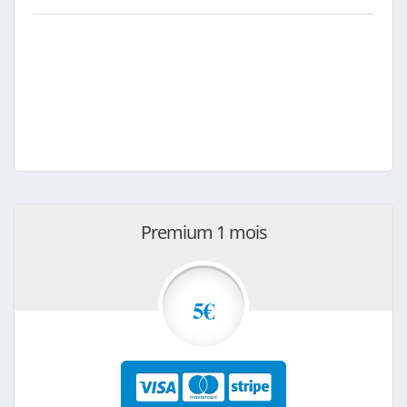
Premium 1 mois
5€