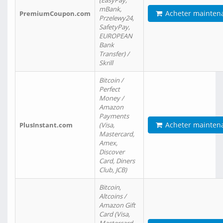
(EasyPay,
mBank,
Acheter mainten
PremiumCoupon.com
Przelewy24,
SafetyPay,
EUROPEAN
Bank
Transfer) /
Skrill
Bitcoin /
Perfect
Money /
Amazon
Payments
Acheter mainten
PlusInstant.com
(Visa,
Mastercard,
Amex,
Discover
Card, Diners
Club, JCB)
Bitcoin,
Altcoins /
Amazon Gift
Card (Visa,