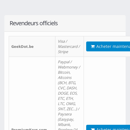
Revendeurs officiels
Visa /
Acheter mainten
GeekDot.be
Mastercard /
Stripe
Paypal /
Webmoney /
Bitcoin,
Altcoins
(BCH, BTG,
CVC, DASH,
DOGE, EOS,
ETC, ETH,
LTC, OMG,
SNT, ZEC…) /
Paysera
(Easypay,
Mbank,
Acheter mainten
PremiumKeys.com
Przelewy24,