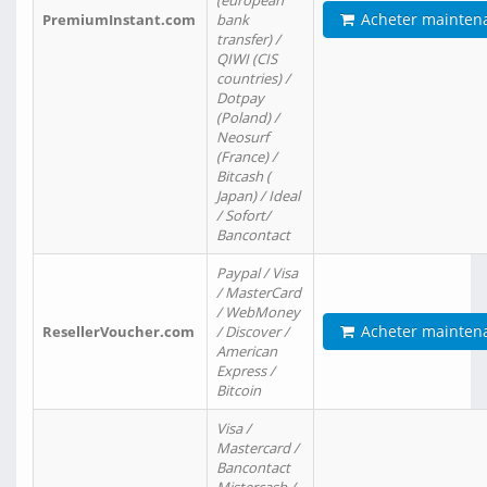
(european
Acheter mainten
PremiumInstant.com
bank
transfer) /
QIWI (CIS
countries) /
Dotpay
(Poland) /
Neosurf
(France) /
Bitcash (
Japan) / Ideal
/ Sofort/
Bancontact
Paypal / Visa
/ MasterCard
/ WebMoney
Acheter mainten
ResellerVoucher.com
/ Discover /
American
Express /
Bitcoin
Visa /
Mastercard /
Bancontact