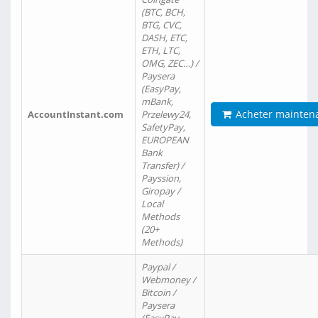
(BTC, BCH,
BTG, CVC,
DASH, ETC,
ETH, LTC,
OMG, ZEC…) /
Paysera
(EasyPay,
mBank,
Acheter mainten
AccountInstant.com
Przelewy24,
SafetyPay,
EUROPEAN
Bank
Transfer) /
Payssion,
Giropay /
Local
Methods
(20+
Methods)
Paypal /
Webmoney /
Bitcoin /
Paysera