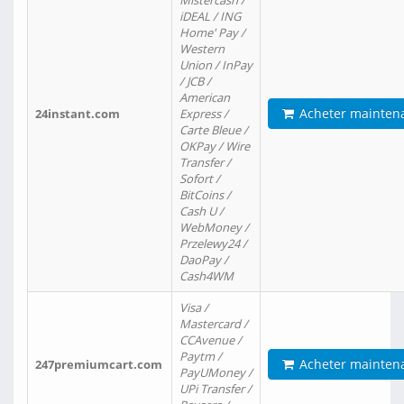
Mistercash /
iDEAL / ING
Home' Pay /
Western
Union / InPay
/ JCB /
American
Acheter mainten
24instant.com
Express /
Carte Bleue /
OKPay / Wire
Transfer /
Sofort /
BitCoins /
Cash U /
WebMoney /
Przelewy24 /
DaoPay /
Cash4WM
Visa /
Mastercard /
CCAvenue /
Paytm /
Acheter mainten
247premiumcart.com
PayUMoney /
UPi Transfer /