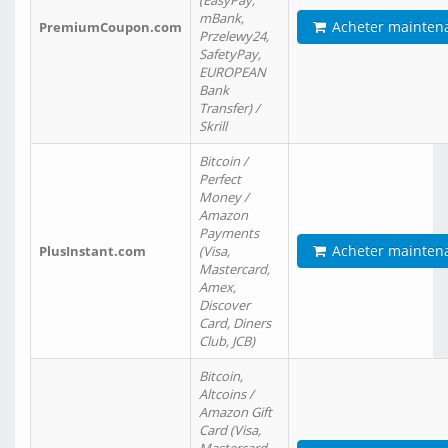
(EasyPay,
mBank,
Acheter mainten
PremiumCoupon.com
Przelewy24,
SafetyPay,
EUROPEAN
Bank
Transfer) /
Skrill
Bitcoin /
Perfect
Money /
Amazon
Payments
Acheter mainten
PlusInstant.com
(Visa,
Mastercard,
Amex,
Discover
Card, Diners
Club, JCB)
Bitcoin,
Altcoins /
Amazon Gift
Card (Visa,