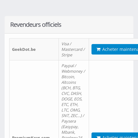
Revendeurs officiels
Visa /
Acheter mainten
GeekDot.be
Mastercard /
Stripe
Paypal /
Webmoney /
Bitcoin,
Altcoins
(BCH, BTG,
CVC, DASH,
DOGE, EOS,
ETC, ETH,
LTC, OMG,
SNT, ZEC…) /
Paysera
(Easypay,
Mbank,
Acheter mainten
PremiumKeys.com
Przelewy24,