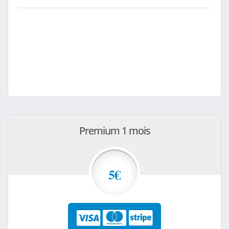
Premium 1 mois
5€