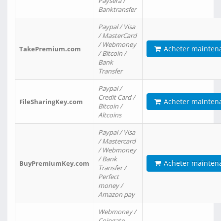
Paysera /
Banktransfer
Paypal / Visa
/ MasterCard
/ Webmoney
Acheter mainten
TakePremium.com
/ Bitcoin /
Bank
Transfer
Paypal /
Credit Card /
Acheter mainten
FileSharingKey.com
Bitcoin /
Altcoins
Paypal / Visa
/ Mastercard
/ Webmoney
/ Bank
Acheter mainten
BuyPremiumKey.com
Transfer /
Perfect
money /
Amazon pay
Webmoney /
Coingate