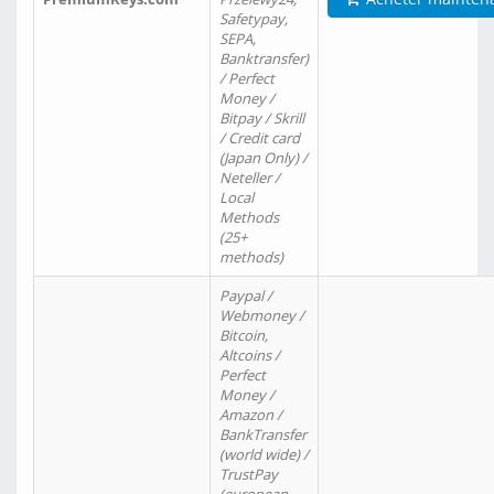
Safetypay,
SEPA,
Banktransfer)
/ Perfect
Money /
Bitpay / Skrill
/ Credit card
(Japan Only) /
Neteller /
Local
Methods
(25+
methods)
Paypal /
Webmoney /
Bitcoin,
Altcoins /
Perfect
Money /
Amazon /
BankTransfer
(world wide) /
TrustPay