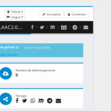
Thème
Inscription
Connexion
Langue
470.57 MB )
vie privée
Tester NordVPN
page tutoriel
Nombre de téléchargements
0
Partage