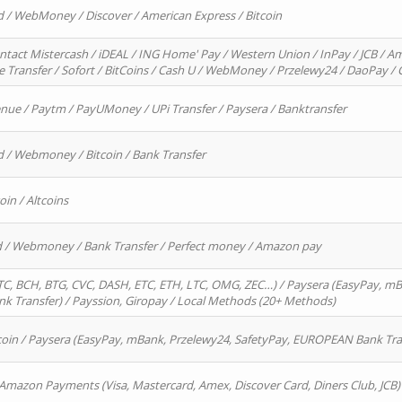
d / WebMoney / Discover / American Express / Bitcoin
ntact Mistercash / iDEAL / ING Home' Pay / Western Union / InPay / JCB / Am
re Transfer / Sofort / BitCoins / Cash U / WebMoney / Przelewy24 / DaoPay 
enue / Paytm / PayUMoney / UPi Transfer / Paysera / Banktransfer
d / Webmoney / Bitcoin / Bank Transfer
oin / Altcoins
rd / Webmoney / Bank Transfer / Perfect money / Amazon pay
, BCH, BTG, CVC, DASH, ETC, ETH, LTC, OMG, ZEC…) / Paysera (EasyPay, mB
 Transfer) / Payssion, Giropay / Local Methods (20+ Methods)
oin / Paysera (EasyPay, mBank, Przelewy24, SafetyPay, EUROPEAN Bank Transf
 Amazon Payments (Visa, Mastercard, Amex, Discover Card, Diners Club, JCB)