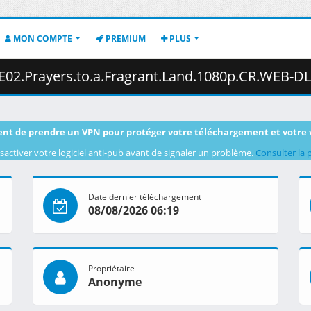
MON COMPTE
PREMIUM
PLUS
o.a.Fragrant.Land.1080p.CR.WEB-DL.AAC2.0.H.264-VARYG.mkv.001 ( 
nt de prendre un VPN pour protéger votre téléchargement et votre 
sactiver votre logiciel anti-pub avant de signaler un problème.
Consulter la 
Date dernier téléchargement
08/08/2026 06:19
Propriétaire
Anonyme