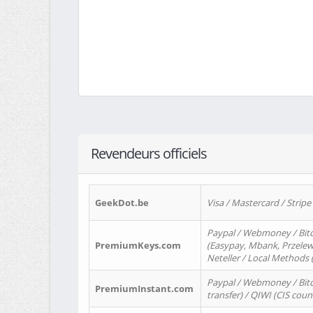
Revendeurs officiels
GeekDot.be
Visa / Mastercard / Stripe
Paypal / Webmoney / Bitc
PremiumKeys.com
(Easypay, Mbank, Przelewy2
Neteller / Local Methods
Paypal / Webmoney / Bitc
PremiumInstant.com
transfer) / QIWI (CIS coun