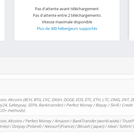
Pas d'attente avant téléchargement
Pas d'attente entre 2 téléchargements
Vitesse maximale disponible
Plus de 300 hébergeurs supportés
oin, Altcoins (BCH, BTG, CVC, DASH, DOGE, EOS, ETC, ETH, LTC, OMG, SNT, Z
4, Safetypay, SEPA, Banktransfer) / Perfect Money / Bitpay / Skrill / Credit 
 (25+ methods)
oin, Altcoins / Perfect Money / Amazon / BankTransfer (world wide) / Trus
tries) / Dotpay (Poland) / Neosurf (France) / Bitcash ( Japan) / Ideal / Sofort