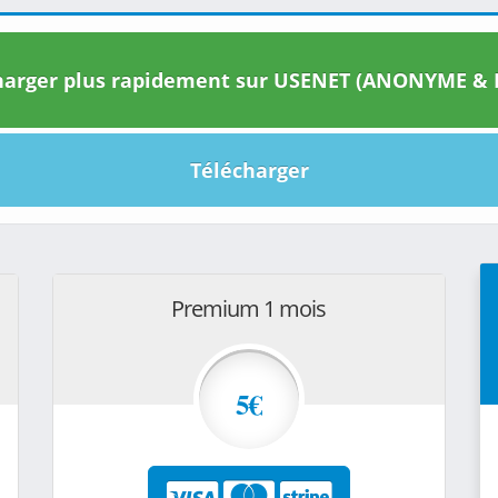
arger plus rapidement sur USENET (ANONYME & I
Télécharger
Premium 1 mois
5€