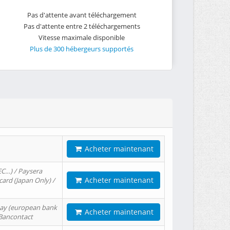
Pas d'attente avant téléchargement
Pas d'attente entre 2 téléchargements
Vitesse maximale disponible
Plus de 300 hébergeurs supportés
Acheter maintenant
EC…) / Paysera
Acheter maintenant
card (Japan Only) /
tPay (european bank
Acheter maintenant
/ Bancontact