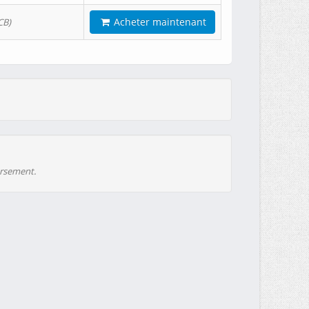
Acheter maintenant
CB)
ursement.