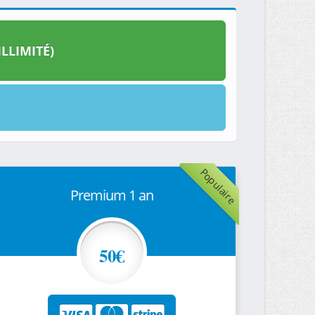
LLIMITÉ)
Populaire
Premium 1 an
50€