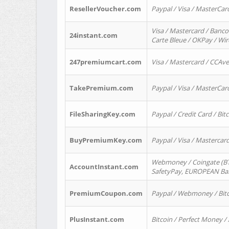
ResellerVoucher.com
Paypal / Visa / MasterCar
Visa / Mastercard / Banco
24instant.com
Carte Bleue / OKPay / Wi
247premiumcart.com
Visa / Mastercard / CCAv
TakePremium.com
Paypal / Visa / MasterCar
FileSharingKey.com
Paypal / Credit Card / Bitc
BuyPremiumKey.com
Paypal / Visa / Masterca
Webmoney / Coingate (BTC
AccountInstant.com
SafetyPay, EUROPEAN Bank
PremiumCoupon.com
Paypal / Webmoney / Bitc
PlusInstant.com
Bitcoin / Perfect Money /