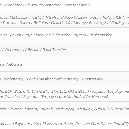
d / WebMoney / Discover / American Express / Bitcoin
ntact Mistercash / iDEAL / ING Home' Pay / Western Union / InPay / JCB / Am
re Transfer / Sofort / BitCoins / Cash U / WebMoney / Przelewy24 / DaoPay 
enue / Paytm / PayUMoney / UPi Transfer / Paysera / Banktransfer
d / Webmoney / Bitcoin / Bank Transfer
oin / Altcoins
rd / Webmoney / Bank Transfer / Perfect money / Amazon pay
, BCH, BTG, CVC, DASH, ETC, ETH, LTC, OMG, ZEC…) / Paysera (EasyPay, mB
 Transfer) / Payssion, Giropay / Local Methods (20+ Methods)
oin / Paysera (EasyPay, mBank, Przelewy24, SafetyPay, EUROPEAN Bank Transf
 Amazon Payments (Visa, Mastercard, Amex, Discover Card, Diners Club, JCB)