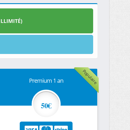
LLIMITÉ)
Populaire
Premium 1 an
50€