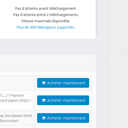
Pas d'attente avant téléchargement
Pas d'attente entre 2 téléchargements
Vitesse maximale disponible
Plus de 300 hébergeurs supportés
Acheter maintenant
EC…) / Paysera
Acheter maintenant
card (Japan Only) /
tPay (european bank
Acheter maintenant
/ Bancontact