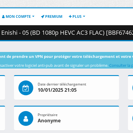
MON COMPTE
PREMIUM
PLUS
shi - 05 (BD 1080p HEVC AC3 FLAC) [BBF67462].mkv.002 ( 
nt de prendre un VPN pour protéger votre téléchargement et votre 
sactiver votre logiciel anti-pub avant de signaler un problème.
Consulter la 
Date dernier téléchargement
10/01/2025 21:05
Propriétaire
Anonyme