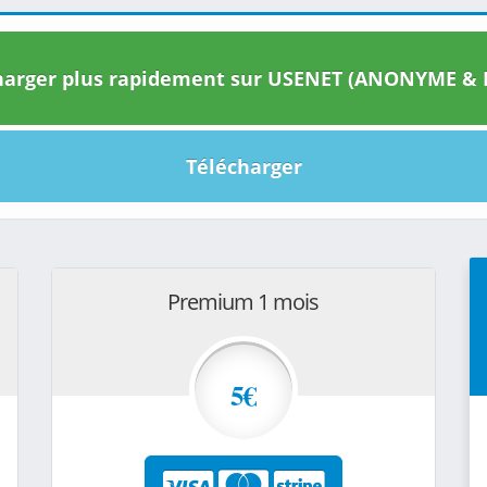
arger plus rapidement sur USENET (ANONYME & I
Télécharger
Premium 1 mois
5€