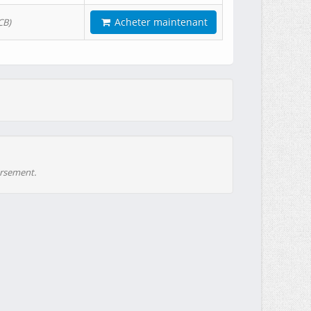
Acheter maintenant
CB)
ursement.