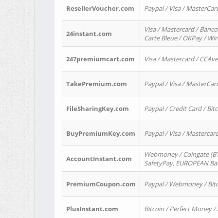
ResellerVoucher.com
Paypal / Visa / MasterCar
Visa / Mastercard / Banco
24instant.com
Carte Bleue / OKPay / Wi
247premiumcart.com
Visa / Mastercard / CCAv
TakePremium.com
Paypal / Visa / MasterCar
FileSharingKey.com
Paypal / Credit Card / Bitc
BuyPremiumKey.com
Paypal / Visa / Masterca
Webmoney / Coingate (BTC
AccountInstant.com
SafetyPay, EUROPEAN Bank
PremiumCoupon.com
Paypal / Webmoney / Bitc
PlusInstant.com
Bitcoin / Perfect Money /