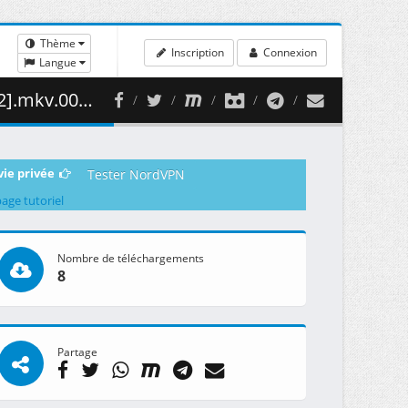
Thème
Inscription
Connexion
Langue
316.43 MB )
vie privée
Tester NordVPN
page tutoriel
Nombre de téléchargements
8
Partage