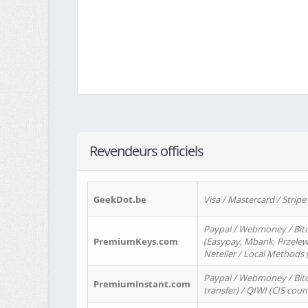
Revendeurs officiels
GeekDot.be
Visa / Mastercard / Stripe
Paypal / Webmoney / Bitc
PremiumKeys.com
(Easypay, Mbank, Przelewy2
Neteller / Local Methods
Paypal / Webmoney / Bitc
PremiumInstant.com
transfer) / QIWI (CIS coun