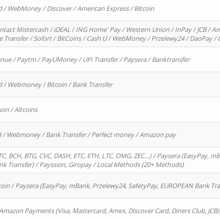
d / WebMoney / Discover / American Express / Bitcoin
ntact Mistercash / iDEAL / ING Home' Pay / Western Union / InPay / JCB / Am
re Transfer / Sofort / BitCoins / Cash U / WebMoney / Przelewy24 / DaoPay 
enue / Paytm / PayUMoney / UPi Transfer / Paysera / Banktransfer
d / Webmoney / Bitcoin / Bank Transfer
oin / Altcoins
rd / Webmoney / Bank Transfer / Perfect money / Amazon pay
, BCH, BTG, CVC, DASH, ETC, ETH, LTC, OMG, ZEC…) / Paysera (EasyPay, mB
 Transfer) / Payssion, Giropay / Local Methods (20+ Methods)
oin / Paysera (EasyPay, mBank, Przelewy24, SafetyPay, EUROPEAN Bank Transf
 Amazon Payments (Visa, Mastercard, Amex, Discover Card, Diners Club, JCB)