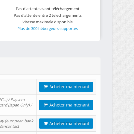
Pas d'attente avant téléchargement
Pas d'attente entre 2 téléchargements
Vitesse maximale disponible
Plus de 300 hébergeurs supportés
Acheter maintenant
EC…) / Paysera
Acheter maintenant
card (Japan Only) /
tPay (european bank
Acheter maintenant
/ Bancontact