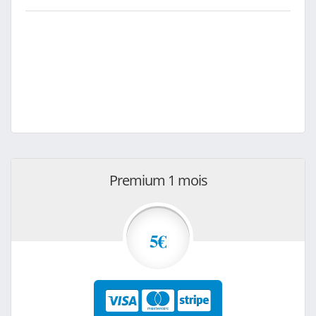
Premium 1 mois
5€