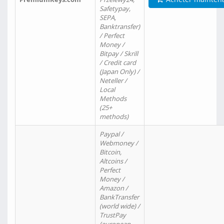
Safetypay,
SEPA,
Banktransfer)
/ Perfect
Money /
Bitpay / Skrill
/ Credit card
(Japan Only) /
Neteller /
Local
Methods
(25+
methods)
Paypal /
Webmoney /
Bitcoin,
Altcoins /
Perfect
Money /
Amazon /
BankTransfer
(world wide) /
TrustPay