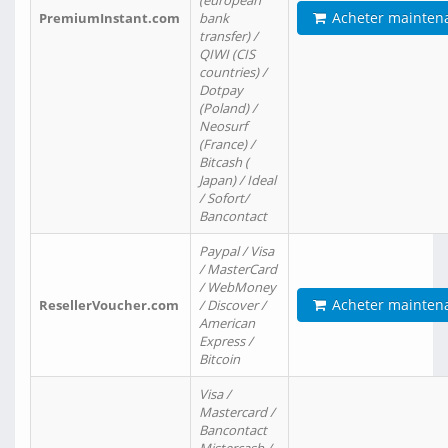
(european
Acheter mainten
PremiumInstant.com
bank
transfer) /
QIWI (CIS
countries) /
Dotpay
(Poland) /
Neosurf
(France) /
Bitcash (
Japan) / Ideal
/ Sofort/
Bancontact
Paypal / Visa
/ MasterCard
/ WebMoney
Acheter mainten
ResellerVoucher.com
/ Discover /
American
Express /
Bitcoin
Visa /
Mastercard /
Bancontact