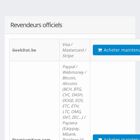
Revendeurs officiels
Visa /
Acheter mainten
GeekDot.be
Mastercard /
Stripe
Paypal /
Webmoney /
Bitcoin,
Altcoins
(BCH, BTG,
CVC, DASH,
DOGE, EOS,
ETC, ETH,
LTC, OMG,
SNT, ZEC…) /
Paysera
(Easypay,
Mbank,
Acheter mainten
PremiumKeys.com
Przelewy24,