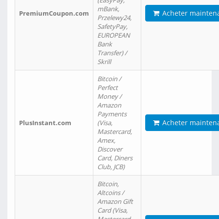
(EasyPay,
mBank,
Acheter mainten
PremiumCoupon.com
Przelewy24,
SafetyPay,
EUROPEAN
Bank
Transfer) /
Skrill
Bitcoin /
Perfect
Money /
Amazon
Payments
Acheter mainten
PlusInstant.com
(Visa,
Mastercard,
Amex,
Discover
Card, Diners
Club, JCB)
Bitcoin,
Altcoins /
Amazon Gift
Card (Visa,