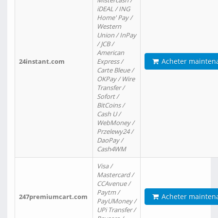
Mistercash /
iDEAL / ING
Home' Pay /
Western
Union / InPay
/ JCB /
American
Acheter mainten
24instant.com
Express /
Carte Bleue /
OKPay / Wire
Transfer /
Sofort /
BitCoins /
Cash U /
WebMoney /
Przelewy24 /
DaoPay /
Cash4WM
Visa /
Mastercard /
CCAvenue /
Paytm /
Acheter mainten
247premiumcart.com
PayUMoney /
UPi Transfer /