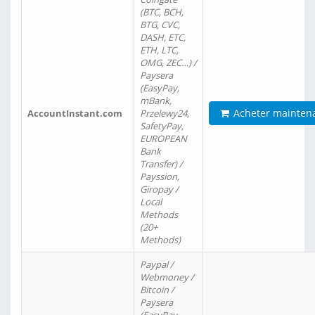
(BTC, BCH,
BTG, CVC,
DASH, ETC,
ETH, LTC,
OMG, ZEC…) /
Paysera
(EasyPay,
mBank,
Acheter mainten
AccountInstant.com
Przelewy24,
SafetyPay,
EUROPEAN
Bank
Transfer) /
Payssion,
Giropay /
Local
Methods
(20+
Methods)
Paypal /
Webmoney /
Bitcoin /
Paysera