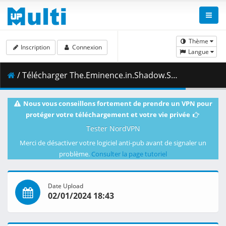
Thème
Inscription
Connexion
Langue
/ Télécharger The.Eminence.in.Shadow.S02E03.1080p.NF.WEB-DL.DDP2.0.H.264-VARYG.mkv.002 ( 463.00 MB )
Nous vous conseillons fortement de prendre un VPN pour
protéger votre téléchargement et votre vie privée
Tester NordVPN
Merci de désactiver votre logiciel anti-pub avant de signaler un
problème.
Consulter la page tutoriel
Date Upload
02/01/2024 18:43