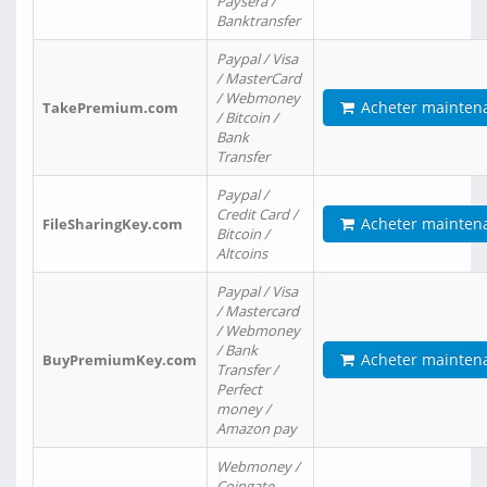
Paysera /
Banktransfer
Paypal / Visa
/ MasterCard
/ Webmoney
Acheter mainten
TakePremium.com
/ Bitcoin /
Bank
Transfer
Paypal /
Credit Card /
Acheter mainten
FileSharingKey.com
Bitcoin /
Altcoins
Paypal / Visa
/ Mastercard
/ Webmoney
/ Bank
Acheter mainten
BuyPremiumKey.com
Transfer /
Perfect
money /
Amazon pay
Webmoney /
Coingate