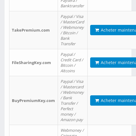
Paysera /
Banktransfer
Paypal / Visa
/ MasterCard
/ Webmoney
Acheter mainten
TakePremium.com
/ Bitcoin /
Bank
Transfer
Paypal /
Credit Card /
Acheter mainten
FileSharingKey.com
Bitcoin /
Altcoins
Paypal / Visa
/ Mastercard
/ Webmoney
/ Bank
Acheter mainten
BuyPremiumKey.com
Transfer /
Perfect
money /
Amazon pay
Webmoney /
Coingate