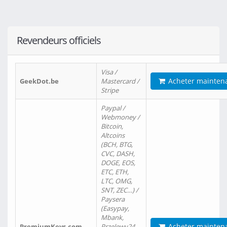
Revendeurs officiels
Visa /
Acheter mainten
GeekDot.be
Mastercard /
Stripe
Paypal /
Webmoney /
Bitcoin,
Altcoins
(BCH, BTG,
CVC, DASH,
DOGE, EOS,
ETC, ETH,
LTC, OMG,
SNT, ZEC…) /
Paysera
(Easypay,
Mbank,
Acheter mainten
PremiumKeys.com
Przelewy24,