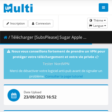
Thème
Inscription
Connexion
Langue
/ Télécharger [SubsPlease] Sugar Apple Fairy Tale - 24 (1080p) [B95C8413].mkv.002 ( 439.48 MB )
Nous vous conseillons fortement de prendre un VPN pour
protéger votre téléchargement et votre vie privée
Tester NordVPN
Merci de désactiver votre logiciel anti-pub avant de signaler un
problème.
Consulter la page tutoriel
Date Upload
23/09/2023 16:52