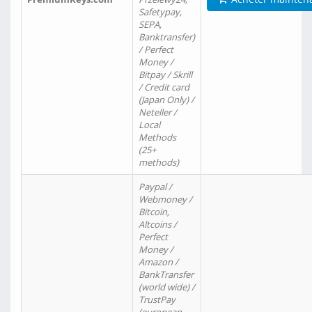
Safetypay,
SEPA,
Banktransfer)
/ Perfect
Money /
Bitpay / Skrill
/ Credit card
(Japan Only) /
Neteller /
Local
Methods
(25+
methods)
Paypal /
Webmoney /
Bitcoin,
Altcoins /
Perfect
Money /
Amazon /
BankTransfer
(world wide) /
TrustPay