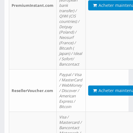
(european
Acheter mainten
PremiumInstant.com
bank
transfer) /
QIWI (CIS
countries) /
Dotpay
(Poland) /
Neosurf
(France) /
Bitcash (
Japan) / Ideal
/ Sofort/
Bancontact
Paypal / Visa
/ MasterCard
/ WebMoney
Acheter mainten
ResellerVoucher.com
/ Discover /
American
Express /
Bitcoin
Visa /
Mastercard /
Bancontact