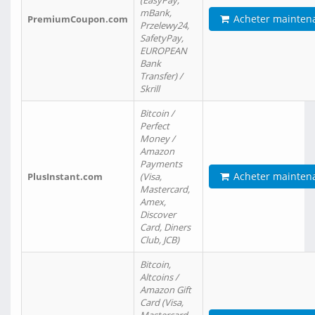
(EasyPay,
mBank,
Acheter mainten
PremiumCoupon.com
Przelewy24,
SafetyPay,
EUROPEAN
Bank
Transfer) /
Skrill
Bitcoin /
Perfect
Money /
Amazon
Payments
Acheter mainten
PlusInstant.com
(Visa,
Mastercard,
Amex,
Discover
Card, Diners
Club, JCB)
Bitcoin,
Altcoins /
Amazon Gift
Card (Visa,