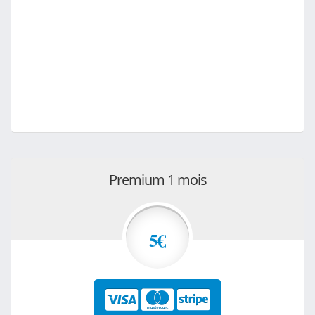
Premium 1 mois
5€