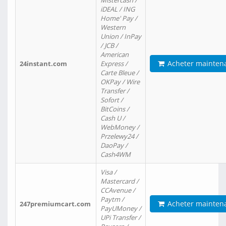
Mistercash /
iDEAL / ING
Home' Pay /
Western
Union / InPay
/ JCB /
American
Acheter mainten
24instant.com
Express /
Carte Bleue /
OKPay / Wire
Transfer /
Sofort /
BitCoins /
Cash U /
WebMoney /
Przelewy24 /
DaoPay /
Cash4WM
Visa /
Mastercard /
CCAvenue /
Paytm /
Acheter mainten
247premiumcart.com
PayUMoney /
UPi Transfer /