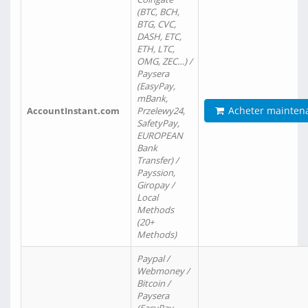
(BTC, BCH,
BTG, CVC,
DASH, ETC,
ETH, LTC,
OMG, ZEC…) /
Paysera
(EasyPay,
mBank,
Acheter mainten
AccountInstant.com
Przelewy24,
SafetyPay,
EUROPEAN
Bank
Transfer) /
Payssion,
Giropay /
Local
Methods
(20+
Methods)
Paypal /
Webmoney /
Bitcoin /
Paysera