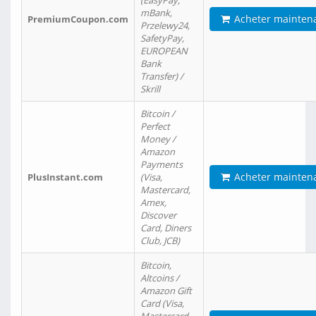
(EasyPay,
mBank,
Acheter mainten
PremiumCoupon.com
Przelewy24,
SafetyPay,
EUROPEAN
Bank
Transfer) /
Skrill
Bitcoin /
Perfect
Money /
Amazon
Payments
Acheter mainten
PlusInstant.com
(Visa,
Mastercard,
Amex,
Discover
Card, Diners
Club, JCB)
Bitcoin,
Altcoins /
Amazon Gift
Card (Visa,