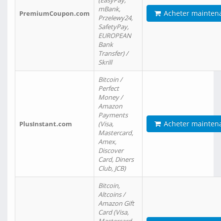
(EasyPay,
mBank,
Acheter mainten
PremiumCoupon.com
Przelewy24,
SafetyPay,
EUROPEAN
Bank
Transfer) /
Skrill
Bitcoin /
Perfect
Money /
Amazon
Payments
Acheter mainten
PlusInstant.com
(Visa,
Mastercard,
Amex,
Discover
Card, Diners
Club, JCB)
Bitcoin,
Altcoins /
Amazon Gift
Card (Visa,