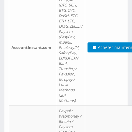
(BTC, BCH,
BTG, CVC,
DASH, ETC,
ETH, LTC,
OMG, ZEC…) /
Paysera
(EasyPay,
mBank,
Acheter mainten
AccountInstant.com
Przelewy24,
SafetyPay,
EUROPEAN
Bank
Transfer) /
Payssion,
Giropay /
Local
Methods
(20+
Methods)
Paypal /
Webmoney /
Bitcoin /
Paysera