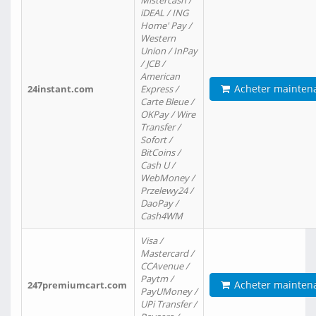
Mistercash /
iDEAL / ING
Home' Pay /
Western
Union / InPay
/ JCB /
American
Acheter mainten
24instant.com
Express /
Carte Bleue /
OKPay / Wire
Transfer /
Sofort /
BitCoins /
Cash U /
WebMoney /
Przelewy24 /
DaoPay /
Cash4WM
Visa /
Mastercard /
CCAvenue /
Paytm /
Acheter mainten
247premiumcart.com
PayUMoney /
UPi Transfer /