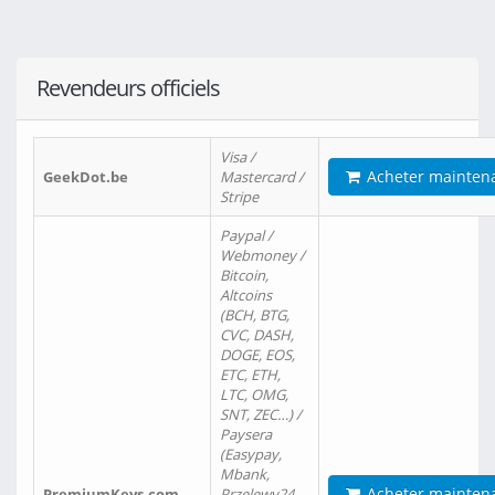
Revendeurs officiels
Visa /
Acheter mainten
GeekDot.be
Mastercard /
Stripe
Paypal /
Webmoney /
Bitcoin,
Altcoins
(BCH, BTG,
CVC, DASH,
DOGE, EOS,
ETC, ETH,
LTC, OMG,
SNT, ZEC…) /
Paysera
(Easypay,
Mbank,
Acheter mainten
PremiumKeys.com
Przelewy24,