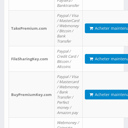
Paysera /
Banktransfer
Paypal / Visa
/ MasterCard
/ Webmoney
Acheter mainten
TakePremium.com
/ Bitcoin /
Bank
Transfer
Paypal /
Credit Card /
Acheter mainten
FileSharingKey.com
Bitcoin /
Altcoins
Paypal / Visa
/ Mastercard
/ Webmoney
/ Bank
Acheter mainten
BuyPremiumKey.com
Transfer /
Perfect
money /
Amazon pay
Webmoney /
Coingate