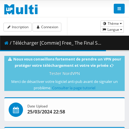
Thème
Inscription
Connexion
Langue
/ Télécharger [Commie] Free_ The Final Stroke - Part Two [BD 1080p AAC] [D72DDF2F].mkv.005 ( 481.90 MB )
Nous vous conseillons fortement de prendre un VPN pour
protéger votre téléchargement et votre vie privée
Tester NordVPN
Merci de désactiver votre logiciel anti-pub avant de signaler un
problème.
Consulter la page tutoriel
Date Upload
25/03/2024 22:58