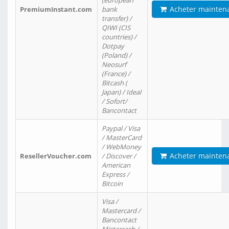
(european
Acheter mainten
PremiumInstant.com
bank
transfer) /
QIWI (CIS
countries) /
Dotpay
(Poland) /
Neosurf
(France) /
Bitcash (
Japan) / Ideal
/ Sofort/
Bancontact
Paypal / Visa
/ MasterCard
/ WebMoney
Acheter mainten
ResellerVoucher.com
/ Discover /
American
Express /
Bitcoin
Visa /
Mastercard /
Bancontact