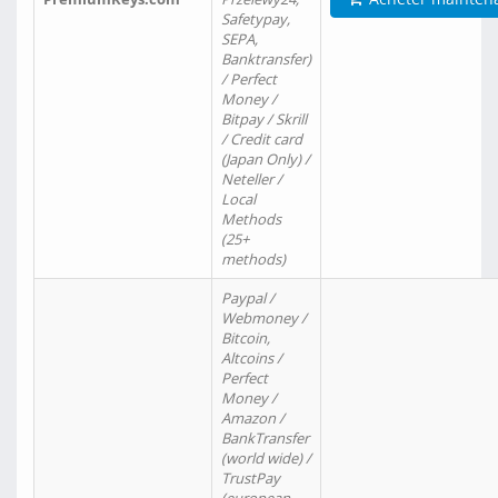
Safetypay,
SEPA,
Banktransfer)
/ Perfect
Money /
Bitpay / Skrill
/ Credit card
(Japan Only) /
Neteller /
Local
Methods
(25+
methods)
Paypal /
Webmoney /
Bitcoin,
Altcoins /
Perfect
Money /
Amazon /
BankTransfer
(world wide) /
TrustPay