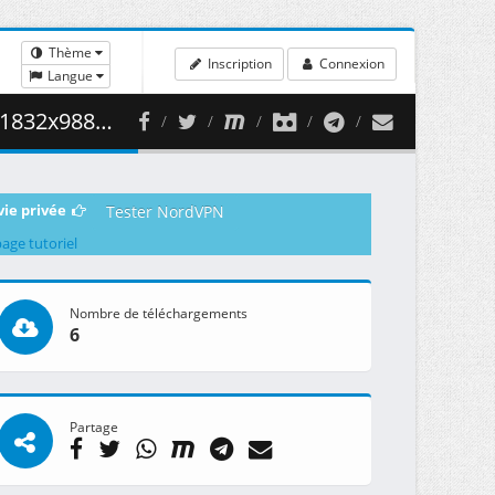
Thème
Inscription
Connexion
Langue
 ( 478.20 MB )
vie privée
Tester NordVPN
page tutoriel
Nombre de téléchargements
6
Partage