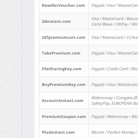
ResellerVoucher.com
Paypal / Visa / MasterCar
Visa / Mastercard / Banco
24instant.com
Carte Bleue / OKPay / Wi
247premiumcart.com
Visa / Mastercard / CCAv
TakePremium.com
Paypal / Visa / MasterCar
FileSharingKey.com
Paypal / Credit Card / Bitc
BuyPremiumKey.com
Paypal / Visa / Masterca
Webmoney / Coingate (BTC
AccountInstant.com
SafetyPay, EUROPEAN Bank
PremiumCoupon.com
Paypal / Webmoney / Bitc
PlusInstant.com
Bitcoin / Perfect Money /