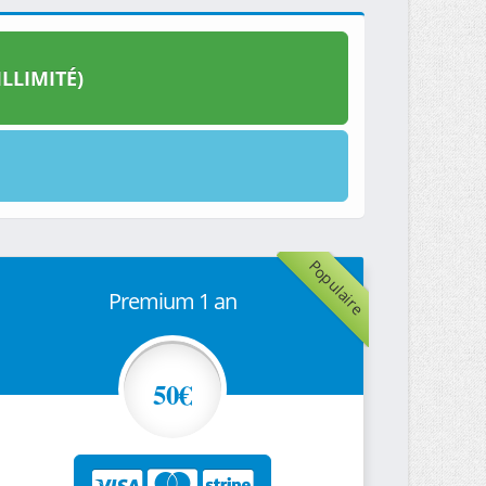
LLIMITÉ)
Populaire
Premium 1 an
50€