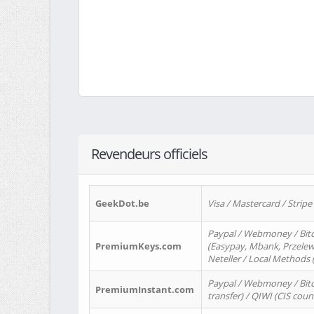
Revendeurs officiels
GeekDot.be
Visa / Mastercard / Stripe
Paypal / Webmoney / Bitc
PremiumKeys.com
(Easypay, Mbank, Przelewy2
Neteller / Local Methods
Paypal / Webmoney / Bitc
PremiumInstant.com
transfer) / QIWI (CIS coun