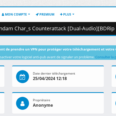
MON COMPTE
PREMIUM
PLUS
terattack [Dual-Audio][BDRip 1832x988 x264 FLACx2] [0EC5195E].mkv.012
nt de prendre un VPN pour protéger votre téléchargement et votre 
sactiver votre logiciel anti-pub avant de signaler un problème.
Consulter la 
Date dernier téléchargement
25/04/2024 12:18
Propriétaire
Anonyme