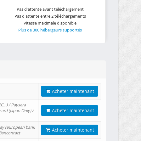
Pas d'attente avant téléchargement
Pas d'attente entre 2 téléchargements
Vitesse maximale disponible
Plus de 300 hébergeurs supportés
Acheter maintenant
EC…) / Paysera
Acheter maintenant
card (Japan Only) /
tPay (european bank
Acheter maintenant
/ Bancontact