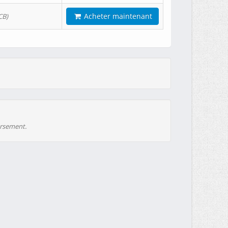
Acheter maintenant
CB)
ursement.