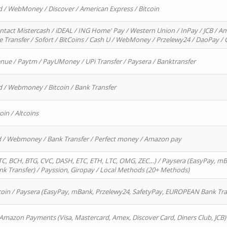
d / WebMoney / Discover / American Express / Bitcoin
ntact Mistercash / iDEAL / ING Home' Pay / Western Union / InPay / JCB / Am
re Transfer / Sofort / BitCoins / Cash U / WebMoney / Przelewy24 / DaoPay 
enue / Paytm / PayUMoney / UPi Transfer / Paysera / Banktransfer
d / Webmoney / Bitcoin / Bank Transfer
oin / Altcoins
rd / Webmoney / Bank Transfer / Perfect money / Amazon pay
, BCH, BTG, CVC, DASH, ETC, ETH, LTC, OMG, ZEC…) / Paysera (EasyPay, mB
 Transfer) / Payssion, Giropay / Local Methods (20+ Methods)
oin / Paysera (EasyPay, mBank, Przelewy24, SafetyPay, EUROPEAN Bank Transf
 Amazon Payments (Visa, Mastercard, Amex, Discover Card, Diners Club, JCB)