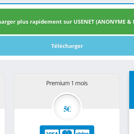
arger plus rapidement sur USENET (ANONYME & I
Télécharger
Premium 1 mois
5€