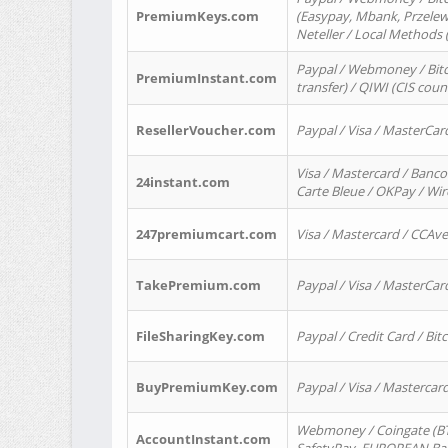
PremiumKeys.com
(Easypay, Mbank, Przelewy2
Neteller / Local Methods
Paypal / Webmoney / Bitc
PremiumInstant.com
transfer) / QIWI (CIS coun
ResellerVoucher.com
Paypal / Visa / MasterCar
Visa / Mastercard / Banco
24instant.com
Carte Bleue / OKPay / Wi
247premiumcart.com
Visa / Mastercard / CCAv
TakePremium.com
Paypal / Visa / MasterCar
FileSharingKey.com
Paypal / Credit Card / Bitc
BuyPremiumKey.com
Paypal / Visa / Masterca
Webmoney / Coingate (BTC
AccountInstant.com