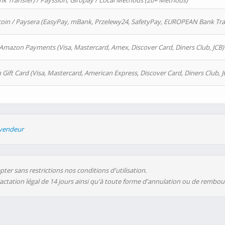
 Transfer) / Payssion, Giropay / Local Methods (20+ Methods)
oin / Paysera (EasyPay, mBank, Przelewy24, SafetyPay, EUROPEAN Bank Transf
 Amazon Payments (Visa, Mastercard, Amex, Discover Card, Diners Club, JCB)
 Gift Card (Visa, Mastercard, American Express, Discover Card, Diners Club, J
evendeur
ter sans restrictions nos conditions d'utilisation.
ractation légal de 14 jours ainsi qu'à toute forme d'annulation ou de rembo