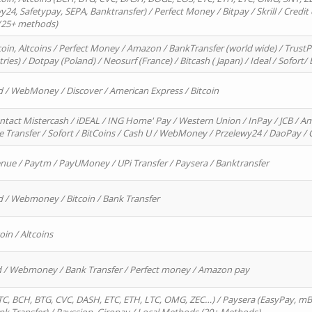
4, Safetypay, SEPA, Banktransfer) / Perfect Money / Bitpay / Skrill / Credit 
 (25+ methods)
oin, Altcoins / Perfect Money / Amazon / BankTransfer (world wide) / Trus
tries) / Dotpay (Poland) / Neosurf (France) / Bitcash ( Japan) / Ideal / Sofort
d / WebMoney / Discover / American Express / Bitcoin
ntact Mistercash / iDEAL / ING Home' Pay / Western Union / InPay / JCB / Am
re Transfer / Sofort / BitCoins / Cash U / WebMoney / Przelewy24 / DaoPay 
enue / Paytm / PayUMoney / UPi Transfer / Paysera / Banktransfer
d / Webmoney / Bitcoin / Bank Transfer
oin / Altcoins
rd / Webmoney / Bank Transfer / Perfect money / Amazon pay
, BCH, BTG, CVC, DASH, ETC, ETH, LTC, OMG, ZEC…) / Paysera (EasyPay, mB