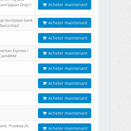
Acheter maintenant
card (Japan Only) /
tPay (european bank
Acheter maintenant
/ Bancontact
Acheter maintenant
erican Express /
Acheter maintenant
/ Cash4WM
Acheter maintenant
Acheter maintenant
Acheter maintenant
Acheter maintenant
ank, Przelewy24,
Acheter maintenant