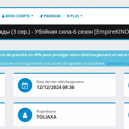
MON COMPTE
PREMIUM
PLUS
 сер.) - Убойная сила-6 сезон [EmpireKINO.RU].mkv ( 7
nt de prendre un VPN pour protéger votre téléchargement et votre 
sactiver votre logiciel anti-pub avant de signaler un problème.
Consulter la 
Date dernier téléchargement
12/12/2024 08:36
Propriétaire
TOLIAXA