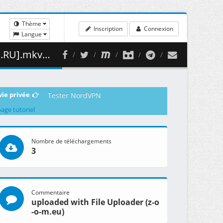
Thème
Inscription
Connexion
Langue
30.71 MB )
vie privée
Tester NordVPN
page tutoriel
Nombre de téléchargements
3
Commentaire
uploaded with File Uploader (z-o
-o-m.eu)