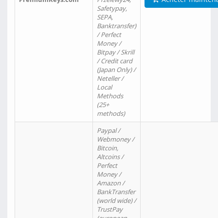
Safetypay,
SEPA,
Banktransfer)
/ Perfect
Money /
Bitpay / Skrill
/ Credit card
(Japan Only) /
Neteller /
Local
Methods
(25+
methods)
Paypal /
Webmoney /
Bitcoin,
Altcoins /
Perfect
Money /
Amazon /
BankTransfer
(world wide) /
TrustPay