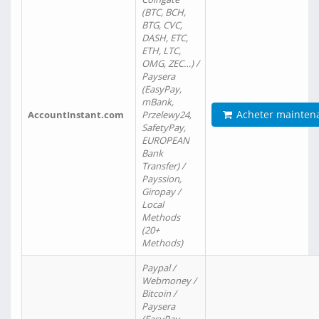
(BTC, BCH,
BTG, CVC,
DASH, ETC,
ETH, LTC,
OMG, ZEC…) /
Paysera
(EasyPay,
mBank,
Acheter mainten
AccountInstant.com
Przelewy24,
SafetyPay,
EUROPEAN
Bank
Transfer) /
Payssion,
Giropay /
Local
Methods
(20+
Methods)
Paypal /
Webmoney /
Bitcoin /
Paysera