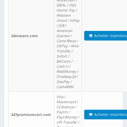
Mistercash /
iDEAL / ING
Home' Pay /
Western
Union / InPay
/ JCB /
American
Acheter mainten
24instant.com
Express /
Carte Bleue /
OKPay / Wire
Transfer /
Sofort /
BitCoins /
Cash U /
WebMoney /
Przelewy24 /
DaoPay /
Cash4WM
Visa /
Mastercard /
CCAvenue /
Paytm /
Acheter mainten
247premiumcart.com
PayUMoney /
UPi Transfer /