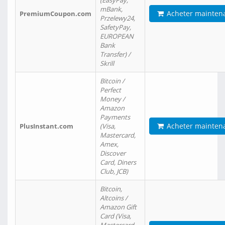
(EasyPay,
mBank,
Acheter mainten
PremiumCoupon.com
Przelewy24,
SafetyPay,
EUROPEAN
Bank
Transfer) /
Skrill
Bitcoin /
Perfect
Money /
Amazon
Payments
Acheter mainten
PlusInstant.com
(Visa,
Mastercard,
Amex,
Discover
Card, Diners
Club, JCB)
Bitcoin,
Altcoins /
Amazon Gift
Card (Visa,