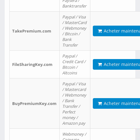
Paysera /
Banktransfer
Paypal / Visa
/ MasterCard
/ Webmoney
Acheter mainten
TakePremium.com
/ Bitcoin /
Bank
Transfer
Paypal /
Credit Card /
Acheter mainten
FileSharingKey.com
Bitcoin /
Altcoins
Paypal / Visa
/ Mastercard
/ Webmoney
/ Bank
Acheter mainten
BuyPremiumKey.com
Transfer /
Perfect
money /
Amazon pay
Webmoney /
Coingate