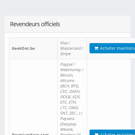
Revendeurs officiels
Visa /
Acheter mainten
GeekDot.be
Mastercard /
Stripe
Paypal /
Webmoney /
Bitcoin,
Altcoins
(BCH, BTG,
CVC, DASH,
DOGE, EOS,
ETC, ETH,
LTC, OMG,
SNT, ZEC…) /
Paysera
(Easypay,
Mbank,
Acheter mainten
PremiumKeys.com
Przelewy24,