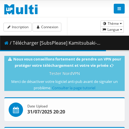
Thème
Inscription
Connexion
Langue
/ Télécharger [SubsPlease] Kamitsubaki-shi Kensetsuchuu. - 04 (1080p) [8A093FF7].mkv.001 ( 459.21 MB )
Nous vous conseillons fortement de prendre un VPN pour
protéger votre téléchargement et votre vie privée
Tester NordVPN
Merci de désactiver votre logiciel anti-pub avant de signaler un
problème.
Consulter la page tutoriel
Date Upload
31/07/2025 20:20