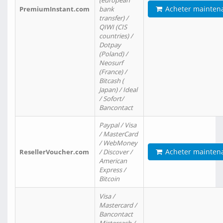
(european
Acheter mainten
PremiumInstant.com
bank
transfer) /
QIWI (CIS
countries) /
Dotpay
(Poland) /
Neosurf
(France) /
Bitcash (
Japan) / Ideal
/ Sofort/
Bancontact
Paypal / Visa
/ MasterCard
/ WebMoney
Acheter mainten
ResellerVoucher.com
/ Discover /
American
Express /
Bitcoin
Visa /
Mastercard /
Bancontact