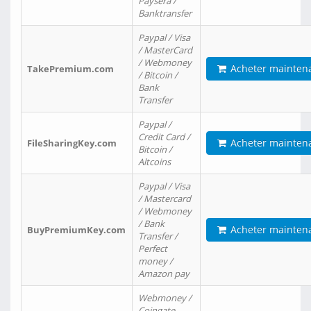
Paysera /
Banktransfer
Paypal / Visa
/ MasterCard
/ Webmoney
Acheter mainten
TakePremium.com
/ Bitcoin /
Bank
Transfer
Paypal /
Credit Card /
Acheter mainten
FileSharingKey.com
Bitcoin /
Altcoins
Paypal / Visa
/ Mastercard
/ Webmoney
/ Bank
Acheter mainten
BuyPremiumKey.com
Transfer /
Perfect
money /
Amazon pay
Webmoney /
Coingate