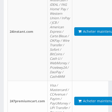
Mistercash /
iDEAL / ING
Home' Pay /
Western
Union / InPay
/ JCB /
American
Acheter mainten
24instant.com
Express /
Carte Bleue /
OKPay / Wire
Transfer /
Sofort /
BitCoins /
Cash U /
WebMoney /
Przelewy24 /
DaoPay /
Cash4WM
Visa /
Mastercard /
CCAvenue /
Paytm /
Acheter mainten
247premiumcart.com
PayUMoney /
UPi Transfer /