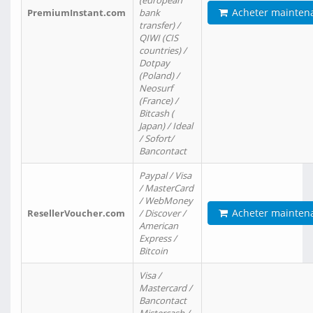
(european
Acheter mainten
PremiumInstant.com
bank
transfer) /
QIWI (CIS
countries) /
Dotpay
(Poland) /
Neosurf
(France) /
Bitcash (
Japan) / Ideal
/ Sofort/
Bancontact
Paypal / Visa
/ MasterCard
/ WebMoney
Acheter mainten
ResellerVoucher.com
/ Discover /
American
Express /
Bitcoin
Visa /
Mastercard /
Bancontact