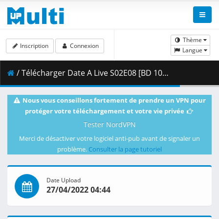
Thème
Inscription
Connexion
Langue
/ Télécharger Date A Live S02E08 [BD 1080p HEVC 10bit FLAC] [Dual-Audio].mkv.002 ( 442.48 MB )
Nous vous conseillons fortement de prendre un VPN pour
protéger votre téléchargement et votre vie privée
Tester NordVPN
Merci de désactiver votre logiciel anti-pub avant de signaler un
problème.
Consulter la page tutoriel
Date Upload
27/04/2022 04:44