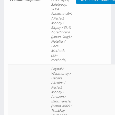
Safetypay,
SEPA,
Banktransfer)
/ Perfect
Money /
Bitpay / Skrill
/ Credit card
(Japan Only) /
Neteller /
Local
Methods
(25+
methods)
Paypal /
Webmoney /
Bitcoin,
Altcoins /
Perfect
Money /
Amazon /
BankTransfer
(world wide) /
TrustPay