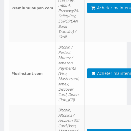
(EasyPay,
mBank,
Acheter mainten
PremiumCoupon.com
Przelewy24,
SafetyPay,
EUROPEAN
Bank
Transfer) /
Skrill
Bitcoin /
Perfect
Money /
Amazon
Payments
Acheter mainten
PlusInstant.com
(Visa,
Mastercard,
Amex,
Discover
Card, Diners
Club, JCB)
Bitcoin,
Altcoins /
Amazon Gift
Card (Visa,