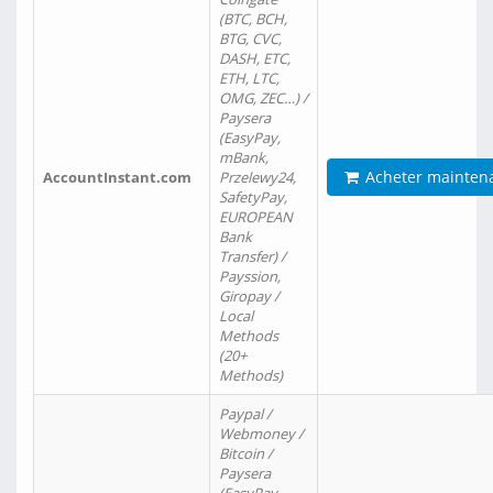
(BTC, BCH,
BTG, CVC,
DASH, ETC,
ETH, LTC,
OMG, ZEC…) /
Paysera
(EasyPay,
mBank,
Acheter mainten
AccountInstant.com
Przelewy24,
SafetyPay,
EUROPEAN
Bank
Transfer) /
Payssion,
Giropay /
Local
Methods
(20+
Methods)
Paypal /
Webmoney /
Bitcoin /
Paysera