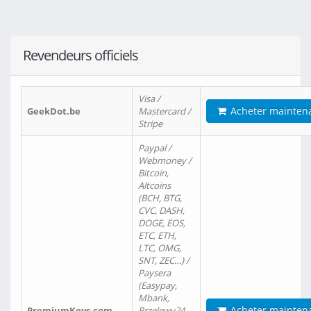
Revendeurs officiels
Visa /
Acheter mainten
GeekDot.be
Mastercard /
Stripe
Paypal /
Webmoney /
Bitcoin,
Altcoins
(BCH, BTG,
CVC, DASH,
DOGE, EOS,
ETC, ETH,
LTC, OMG,
SNT, ZEC…) /
Paysera
(Easypay,
Mbank,
Acheter mainten
PremiumKeys.com
Przelewy24,