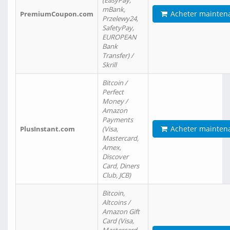
(EasyPay,
mBank,
Acheter mainten
PremiumCoupon.com
Przelewy24,
SafetyPay,
EUROPEAN
Bank
Transfer) /
Skrill
Bitcoin /
Perfect
Money /
Amazon
Payments
Acheter mainten
PlusInstant.com
(Visa,
Mastercard,
Amex,
Discover
Card, Diners
Club, JCB)
Bitcoin,
Altcoins /
Amazon Gift
Card (Visa,