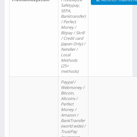
Safetypay,
SEPA,
Banktransfer)
/ Perfect
Money /
Bitpay / Skrill
/ Credit card
(Japan Only) /
Neteller /
Local
Methods
(25+
methods)
Paypal /
Webmoney /
Bitcoin,
Altcoins /
Perfect
Money /
Amazon /
BankTransfer
(world wide) /
TrustPay