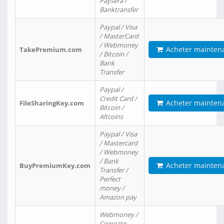
Paysera /
Banktransfer
Paypal / Visa
/ MasterCard
/ Webmoney
Acheter mainten
TakePremium.com
/ Bitcoin /
Bank
Transfer
Paypal /
Credit Card /
Acheter mainten
FileSharingKey.com
Bitcoin /
Altcoins
Paypal / Visa
/ Mastercard
/ Webmoney
/ Bank
Acheter mainten
BuyPremiumKey.com
Transfer /
Perfect
money /
Amazon pay
Webmoney /
Coingate