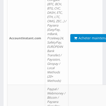
(BTC, BCH,
BTG, CVC,
DASH, ETC,
ETH, LTC,
OMG, ZEC…) /
Paysera
(EasyPay,
mBank,
Acheter mainten
AccountInstant.com
Przelewy24,
SafetyPay,
EUROPEAN
Bank
Transfer) /
Payssion,
Giropay /
Local
Methods
(20+
Methods)
Paypal /
Webmoney /
Bitcoin /
Paysera