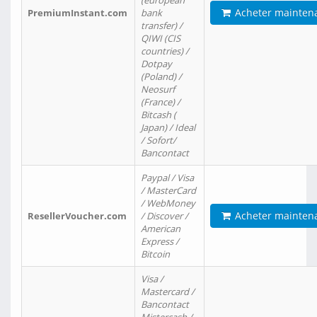
(european
Acheter mainten
PremiumInstant.com
bank
transfer) /
QIWI (CIS
countries) /
Dotpay
(Poland) /
Neosurf
(France) /
Bitcash (
Japan) / Ideal
/ Sofort/
Bancontact
Paypal / Visa
/ MasterCard
/ WebMoney
Acheter mainten
ResellerVoucher.com
/ Discover /
American
Express /
Bitcoin
Visa /
Mastercard /
Bancontact