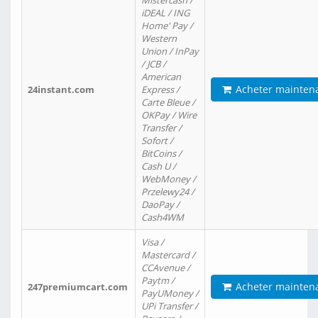
Mistercash /
iDEAL / ING
Home' Pay /
Western
Union / InPay
/ JCB /
American
Acheter mainten
24instant.com
Express /
Carte Bleue /
OKPay / Wire
Transfer /
Sofort /
BitCoins /
Cash U /
WebMoney /
Przelewy24 /
DaoPay /
Cash4WM
Visa /
Mastercard /
CCAvenue /
Paytm /
Acheter mainten
247premiumcart.com
PayUMoney /
UPi Transfer /