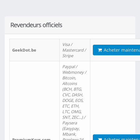
Revendeurs officiels
Visa /
Acheter mainten
GeekDot.be
Mastercard /
Stripe
Paypal /
Webmoney /
Bitcoin,
Altcoins
(BCH, BTG,
CVC, DASH,
DOGE, EOS,
ETC, ETH,
LTC, OMG,
SNT, ZEC…) /
Paysera
(Easypay,
Mbank,
Acheter mainten
PremiumKeys.com
Przelewy24,