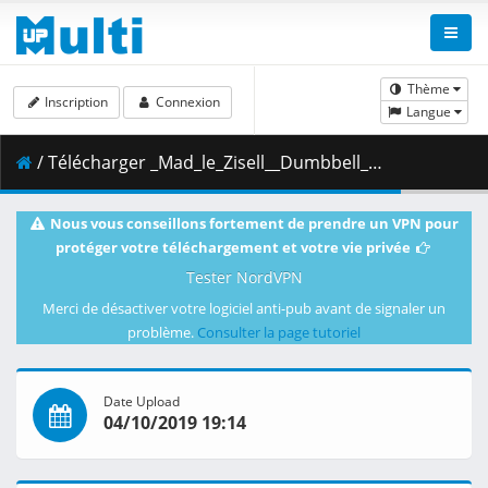
Thème
Inscription
Connexion
Langue
/ Télécharger _Mad_le_Zisell__Dumbbell_Nan_Kilo_Moteru_-_05__720p_.mkv.001 ( 301.85 MB )
Nous vous conseillons fortement de prendre un VPN pour
protéger votre téléchargement et votre vie privée
Tester NordVPN
Merci de désactiver votre logiciel anti-pub avant de signaler un
problème.
Consulter la page tutoriel
Date Upload
04/10/2019 19:14