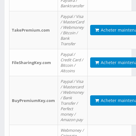
Paysera /
Banktransfer
Paypal / Visa
/ MasterCard
/ Webmoney
Acheter mainten
TakePremium.com
/ Bitcoin /
Bank
Transfer
Paypal /
Credit Card /
Acheter mainten
FileSharingKey.com
Bitcoin /
Altcoins
Paypal / Visa
/ Mastercard
/ Webmoney
/ Bank
Acheter mainten
BuyPremiumKey.com
Transfer /
Perfect
money /
Amazon pay
Webmoney /
Coingate