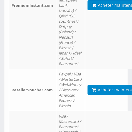
(european
Acheter mainten
PremiumInstant.com
bank
transfer) /
QIWI (CIS
countries) /
Dotpay
(Poland) /
Neosurf
(France) /
Bitcash (
Japan) / Ideal
/ Sofort/
Bancontact
Paypal / Visa
/ MasterCard
/ WebMoney
Acheter mainten
ResellerVoucher.com
/ Discover /
American
Express /
Bitcoin
Visa /
Mastercard /
Bancontact