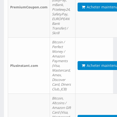
(EasyPay,
mBank,
Acheter mainten
PremiumCoupon.com
Przelewy24,
SafetyPay,
EUROPEAN
Bank
Transfer) /
Skrill
Bitcoin /
Perfect
Money /
Amazon
Payments
Acheter mainten
PlusInstant.com
(Visa,
Mastercard,
Amex,
Discover
Card, Diners
Club, JCB)
Bitcoin,
Altcoins /
Amazon Gift
Card (Visa,