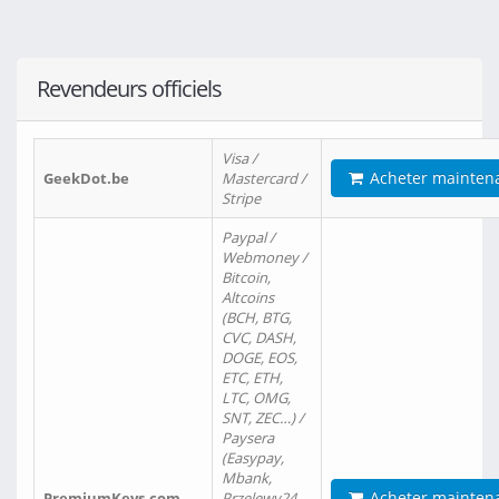
Revendeurs officiels
Visa /
Acheter mainten
GeekDot.be
Mastercard /
Stripe
Paypal /
Webmoney /
Bitcoin,
Altcoins
(BCH, BTG,
CVC, DASH,
DOGE, EOS,
ETC, ETH,
LTC, OMG,
SNT, ZEC…) /
Paysera
(Easypay,
Mbank,
Acheter mainten
PremiumKeys.com
Przelewy24,