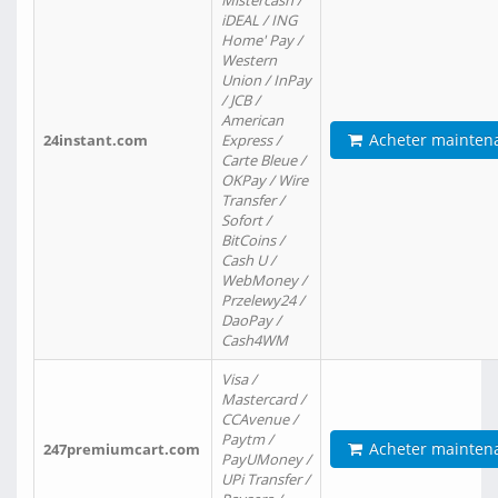
Mistercash /
iDEAL / ING
Home' Pay /
Western
Union / InPay
/ JCB /
American
Acheter mainten
24instant.com
Express /
Carte Bleue /
OKPay / Wire
Transfer /
Sofort /
BitCoins /
Cash U /
WebMoney /
Przelewy24 /
DaoPay /
Cash4WM
Visa /
Mastercard /
CCAvenue /
Paytm /
Acheter mainten
247premiumcart.com
PayUMoney /
UPi Transfer /