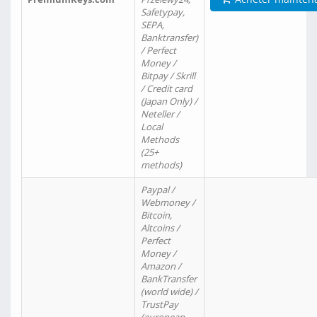
Safetypay,
SEPA,
Banktransfer)
/ Perfect
Money /
Bitpay / Skrill
/ Credit card
(Japan Only) /
Neteller /
Local
Methods
(25+
methods)
Paypal /
Webmoney /
Bitcoin,
Altcoins /
Perfect
Money /
Amazon /
BankTransfer
(world wide) /
TrustPay