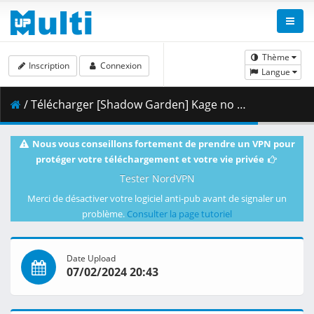
Thème
Inscription
Connexion
Langue
/ Télécharger [Shadow Garden] Kage no Jitsuryokusha ni Naritakute_ 2nd Season - 01 [C2840BEB] [BDRip 1080p HEVC FLAC].mkv.004 ( 460.47 MB )
Nous vous conseillons fortement de prendre un VPN pour
protéger votre téléchargement et votre vie privée
Tester NordVPN
Merci de désactiver votre logiciel anti-pub avant de signaler un
problème.
Consulter la page tutoriel
Date Upload
07/02/2024 20:43