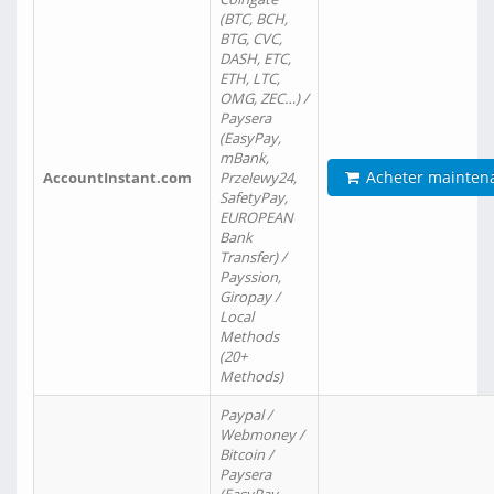
(BTC, BCH,
BTG, CVC,
DASH, ETC,
ETH, LTC,
OMG, ZEC…) /
Paysera
(EasyPay,
mBank,
Acheter mainten
AccountInstant.com
Przelewy24,
SafetyPay,
EUROPEAN
Bank
Transfer) /
Payssion,
Giropay /
Local
Methods
(20+
Methods)
Paypal /
Webmoney /
Bitcoin /
Paysera