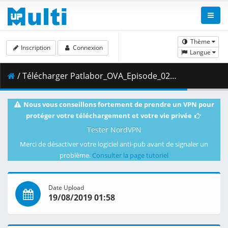
Thème
Inscription
Connexion
Langue
/ Télécharger Patlabor_OVA_Episode_02__Player_Edition___x264_AC3_.mp4.004 ( 400.23 MB )
Nous vous conseillons fortement de prendre un VPN pour
protéger votre téléchargement et votre vie privée
Tester NordVPN
Merci de désactiver votre logiciel anti-pub avant de signaler un
problème.
Consulter la page tutoriel
Date Upload
19/08/2019 01:58