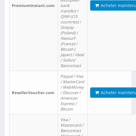
(european
Acheter mainten
PremiumInstant.com
bank
transfer) /
QIWI (CIS
countries) /
Dotpay
(Poland) /
Neosurf
(France) /
Bitcash (
Japan) / Ideal
/ Sofort/
Bancontact
Paypal / Visa
/ MasterCard
/ WebMoney
Acheter mainten
ResellerVoucher.com
/ Discover /
American
Express /
Bitcoin
Visa /
Mastercard /
Bancontact