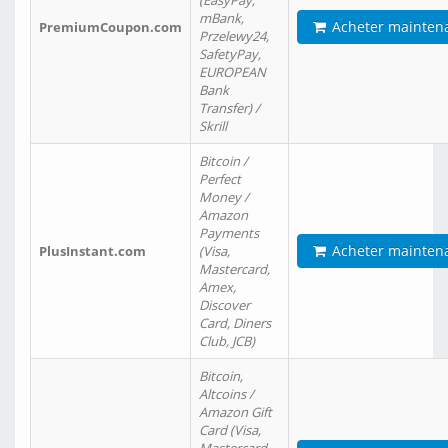
(EasyPay,
mBank,
Acheter mainten
PremiumCoupon.com
Przelewy24,
SafetyPay,
EUROPEAN
Bank
Transfer) /
Skrill
Bitcoin /
Perfect
Money /
Amazon
Payments
Acheter mainten
PlusInstant.com
(Visa,
Mastercard,
Amex,
Discover
Card, Diners
Club, JCB)
Bitcoin,
Altcoins /
Amazon Gift
Card (Visa,