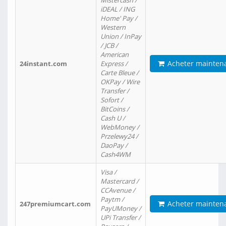
Mistercash /
iDEAL / ING
Home' Pay /
Western
Union / InPay
/ JCB /
American
Acheter mainten
24instant.com
Express /
Carte Bleue /
OKPay / Wire
Transfer /
Sofort /
BitCoins /
Cash U /
WebMoney /
Przelewy24 /
DaoPay /
Cash4WM
Visa /
Mastercard /
CCAvenue /
Paytm /
Acheter mainten
247premiumcart.com
PayUMoney /
UPi Transfer /