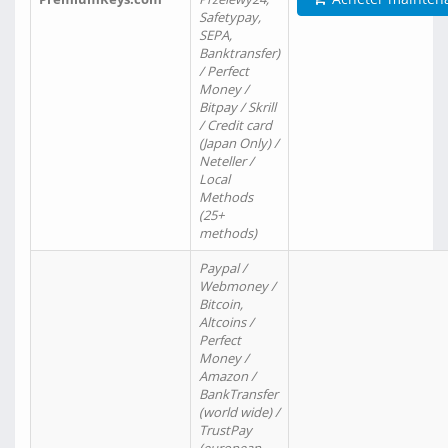
Safetypay,
SEPA,
Banktransfer)
/ Perfect
Money /
Bitpay / Skrill
/ Credit card
(Japan Only) /
Neteller /
Local
Methods
(25+
methods)
Paypal /
Webmoney /
Bitcoin,
Altcoins /
Perfect
Money /
Amazon /
BankTransfer
(world wide) /
TrustPay