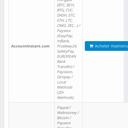
(BTC, BCH,
BTG, CVC,
DASH, ETC,
ETH, LTC,
OMG, ZEC…) /
Paysera
(EasyPay,
mBank,
Acheter mainten
AccountInstant.com
Przelewy24,
SafetyPay,
EUROPEAN
Bank
Transfer) /
Payssion,
Giropay /
Local
Methods
(20+
Methods)
Paypal /
Webmoney /
Bitcoin /
Paysera