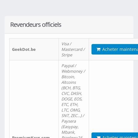
Revendeurs officiels
Visa /
Acheter mainten
GeekDot.be
Mastercard /
Stripe
Paypal /
Webmoney /
Bitcoin,
Altcoins
(BCH, BTG,
CVC, DASH,
DOGE, EOS,
ETC, ETH,
LTC, OMG,
SNT, ZEC…) /
Paysera
(Easypay,
Mbank,
Acheter mainten
PremiumKeys.com
Przelewy24,