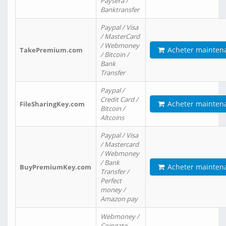
Paysera /
Banktransfer
Paypal / Visa
/ MasterCard
/ Webmoney
Acheter mainten
TakePremium.com
/ Bitcoin /
Bank
Transfer
Paypal /
Credit Card /
Acheter mainten
FileSharingKey.com
Bitcoin /
Altcoins
Paypal / Visa
/ Mastercard
/ Webmoney
/ Bank
Acheter mainten
BuyPremiumKey.com
Transfer /
Perfect
money /
Amazon pay
Webmoney /
Coingate