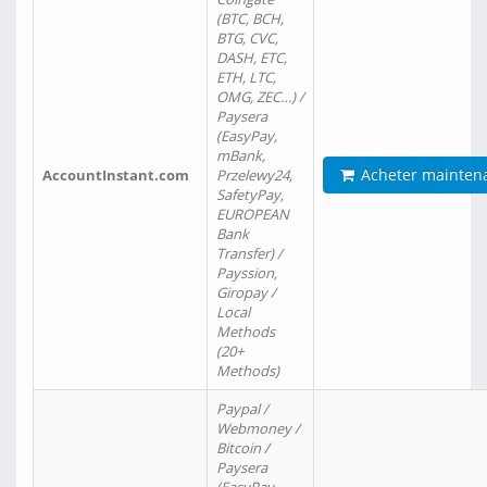
(BTC, BCH,
BTG, CVC,
DASH, ETC,
ETH, LTC,
OMG, ZEC…) /
Paysera
(EasyPay,
mBank,
Acheter mainten
AccountInstant.com
Przelewy24,
SafetyPay,
EUROPEAN
Bank
Transfer) /
Payssion,
Giropay /
Local
Methods
(20+
Methods)
Paypal /
Webmoney /
Bitcoin /
Paysera