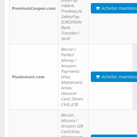
(EasyPay,
mBank,
Acheter mainten
PremiumCoupon.com
Przelewy24,
SafetyPay,
EUROPEAN
Bank
Transfer) /
Skrill
Bitcoin /
Perfect
Money /
Amazon
Payments
Acheter mainten
PlusInstant.com
(Visa,
Mastercard,
Amex,
Discover
Card, Diners
Club, JCB)
Bitcoin,
Altcoins /
Amazon Gift
Card (Visa,