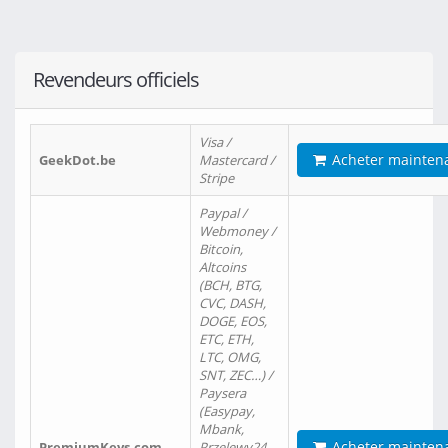
Revendeurs officiels
Visa /
Acheter mainten
GeekDot.be
Mastercard /
Stripe
Paypal /
Webmoney /
Bitcoin,
Altcoins
(BCH, BTG,
CVC, DASH,
DOGE, EOS,
ETC, ETH,
LTC, OMG,
SNT, ZEC…) /
Paysera
(Easypay,
Mbank,
Acheter mainten
PremiumKeys.com
Przelewy24,