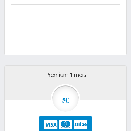
Premium 1 mois
5€