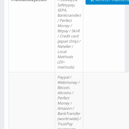
Safetypay,
SEPA,
Banktransfer)
/ Perfect
Money /
Bitpay / Skrill
/ Credit card
(Japan Only) /
Neteller /
Local
Methods
(25+
methods)
Paypal /
Webmoney /
Bitcoin,
Altcoins /
Perfect
Money /
Amazon /
BankTransfer
(world wide) /
TrustPay