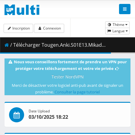
Thème
Inscription
Connexion
Langue
/ Télécharger Tougen.Anki.S01E13.Mikado.Like.the.Gate.of.the.Gods.1080p.NF.WEB-DL.DUAL.AAC2.0.H.264.MSubs-ToonsHub.mkv.001 ( 452.45 MB )
Nous vous conseillons fortement de prendre un VPN pour
protéger votre téléchargement et votre vie privée
Tester NordVPN
Merci de désactiver votre logiciel anti-pub avant de signaler un
problème.
Consulter la page tutoriel
Date Upload
03/10/2025 18:22