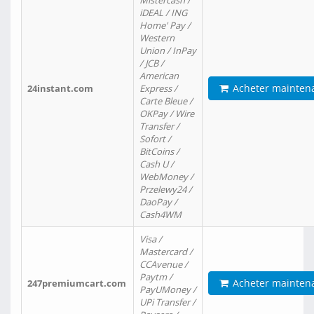
Mistercash /
iDEAL / ING
Home' Pay /
Western
Union / InPay
/ JCB /
American
Acheter mainten
24instant.com
Express /
Carte Bleue /
OKPay / Wire
Transfer /
Sofort /
BitCoins /
Cash U /
WebMoney /
Przelewy24 /
DaoPay /
Cash4WM
Visa /
Mastercard /
CCAvenue /
Paytm /
Acheter mainten
247premiumcart.com
PayUMoney /
UPi Transfer /