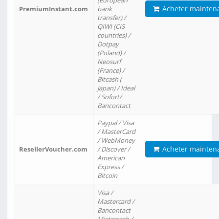
(european
Acheter mainten
PremiumInstant.com
bank
transfer) /
QIWI (CIS
countries) /
Dotpay
(Poland) /
Neosurf
(France) /
Bitcash (
Japan) / Ideal
/ Sofort/
Bancontact
Paypal / Visa
/ MasterCard
/ WebMoney
Acheter mainten
ResellerVoucher.com
/ Discover /
American
Express /
Bitcoin
Visa /
Mastercard /
Bancontact