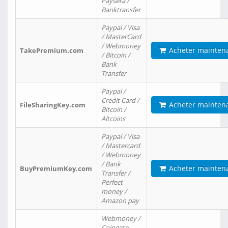
Paysera /
Banktransfer
Paypal / Visa
/ MasterCard
/ Webmoney
Acheter mainten
TakePremium.com
/ Bitcoin /
Bank
Transfer
Paypal /
Credit Card /
Acheter mainten
FileSharingKey.com
Bitcoin /
Altcoins
Paypal / Visa
/ Mastercard
/ Webmoney
/ Bank
Acheter mainten
BuyPremiumKey.com
Transfer /
Perfect
money /
Amazon pay
Webmoney /
Coingate