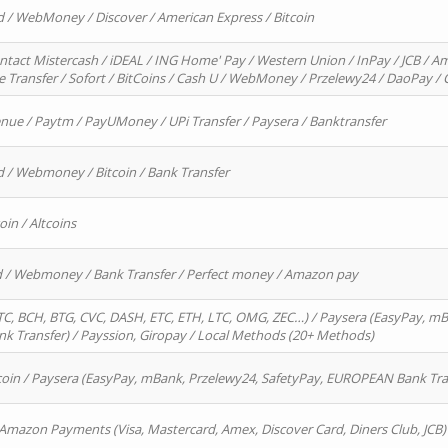
d / WebMoney / Discover / American Express / Bitcoin
ntact Mistercash / iDEAL / ING Home' Pay / Western Union / InPay / JCB / Am
re Transfer / Sofort / BitCoins / Cash U / WebMoney / Przelewy24 / DaoPay 
enue / Paytm / PayUMoney / UPi Transfer / Paysera / Banktransfer
d / Webmoney / Bitcoin / Bank Transfer
oin / Altcoins
rd / Webmoney / Bank Transfer / Perfect money / Amazon pay
, BCH, BTG, CVC, DASH, ETC, ETH, LTC, OMG, ZEC…) / Paysera (EasyPay, mB
 Transfer) / Payssion, Giropay / Local Methods (20+ Methods)
oin / Paysera (EasyPay, mBank, Przelewy24, SafetyPay, EUROPEAN Bank Transf
 Amazon Payments (Visa, Mastercard, Amex, Discover Card, Diners Club, JCB)