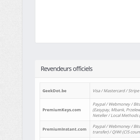
Revendeurs officiels
GeekDot.be
Visa / Mastercard / Stripe
Paypal / Webmoney / Bitc
PremiumKeys.com
(Easypay, Mbank, Przelewy2
Neteller / Local Methods
Paypal / Webmoney / Bitc
PremiumInstant.com
transfer) / QIWI (CIS coun