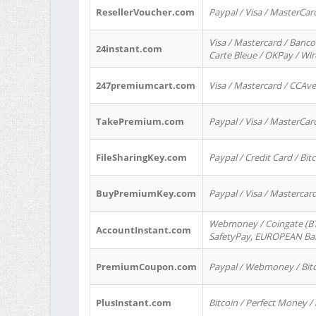
ResellerVoucher.com
Paypal / Visa / MasterCar
Visa / Mastercard / Banco
24instant.com
Carte Bleue / OKPay / Wi
247premiumcart.com
Visa / Mastercard / CCAv
TakePremium.com
Paypal / Visa / MasterCar
FileSharingKey.com
Paypal / Credit Card / Bitc
BuyPremiumKey.com
Paypal / Visa / Masterca
Webmoney / Coingate (BTC
AccountInstant.com
SafetyPay, EUROPEAN Bank
PremiumCoupon.com
Paypal / Webmoney / Bitc
PlusInstant.com
Bitcoin / Perfect Money /