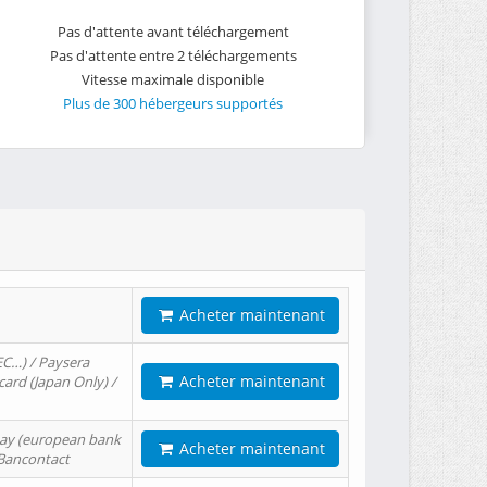
Pas d'attente avant téléchargement
Pas d'attente entre 2 téléchargements
Vitesse maximale disponible
Plus de 300 hébergeurs supportés
Acheter maintenant
EC…) / Paysera
Acheter maintenant
card (Japan Only) /
tPay (european bank
Acheter maintenant
/ Bancontact