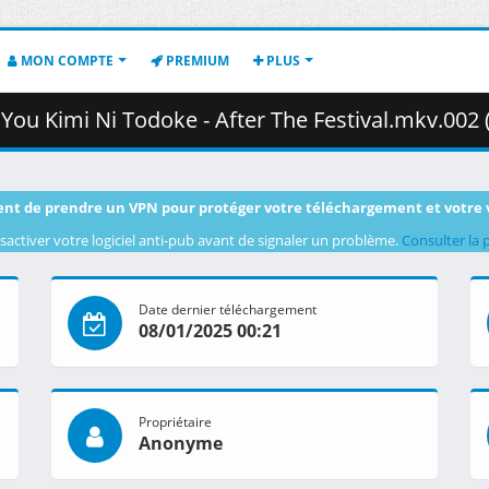
MON COMPTE
PREMIUM
PLUS
u Kimi Ni Todoke - After The Festival.mkv.002 ( 26
nt de prendre un VPN pour protéger votre téléchargement et votre 
sactiver votre logiciel anti-pub avant de signaler un problème.
Consulter la 
Date dernier téléchargement
08/01/2025 00:21
Propriétaire
Anonyme