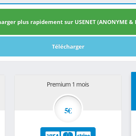
arger plus rapidement sur USENET (ANONYME & I
Télécharger
Premium 1 mois
5€