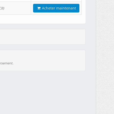
Acheter maintenant
CB)
ursement.