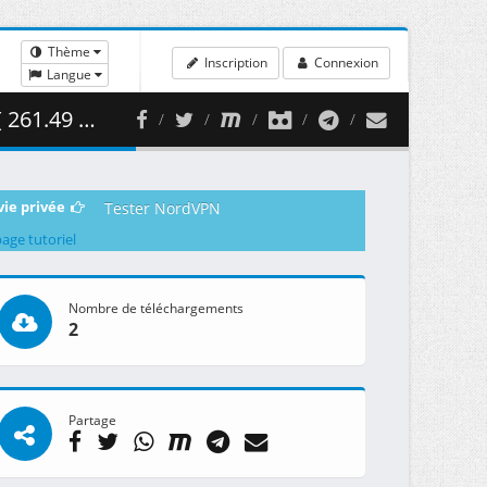
Thème
Inscription
Connexion
Langue
1.49 MB )
vie privée
Tester NordVPN
page tutoriel
Nombre de téléchargements
2
Partage