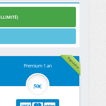
LLIMITÉ)
Populaire
Premium 1 an
50€