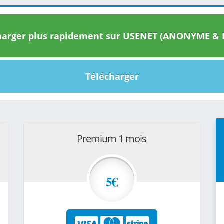
arger plus rapidement sur USENET (ANONYME & I
Télécharger
Premium 1 mois
5€