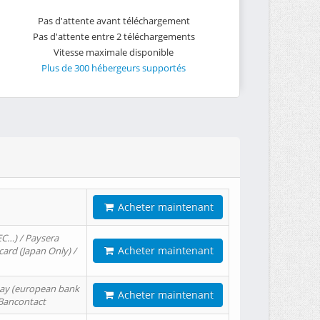
Pas d'attente avant téléchargement
Pas d'attente entre 2 téléchargements
Vitesse maximale disponible
Plus de 300 hébergeurs supportés
Acheter maintenant
EC…) / Paysera
Acheter maintenant
card (Japan Only) /
tPay (european bank
Acheter maintenant
/ Bancontact