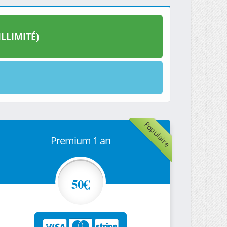
LLIMITÉ)
Populaire
Premium 1 an
50€