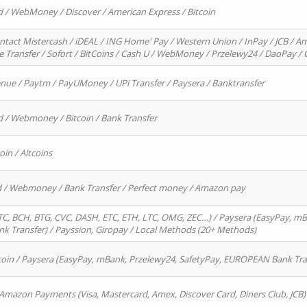
d / WebMoney / Discover / American Express / Bitcoin
ntact Mistercash / iDEAL / ING Home' Pay / Western Union / InPay / JCB / Am
re Transfer / Sofort / BitCoins / Cash U / WebMoney / Przelewy24 / DaoPay 
enue / Paytm / PayUMoney / UPi Transfer / Paysera / Banktransfer
d / Webmoney / Bitcoin / Bank Transfer
oin / Altcoins
rd / Webmoney / Bank Transfer / Perfect money / Amazon pay
, BCH, BTG, CVC, DASH, ETC, ETH, LTC, OMG, ZEC…) / Paysera (EasyPay, mB
 Transfer) / Payssion, Giropay / Local Methods (20+ Methods)
oin / Paysera (EasyPay, mBank, Przelewy24, SafetyPay, EUROPEAN Bank Transf
 Amazon Payments (Visa, Mastercard, Amex, Discover Card, Diners Club, JCB)