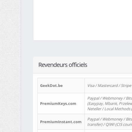
Revendeurs officiels
GeekDot.be
Visa / Mastercard / Stripe
Paypal / Webmoney / Bitc
PremiumKeys.com
(Easypay, Mbank, Przelewy2
Neteller / Local Methods
Paypal / Webmoney / Bitc
PremiumInstant.com
transfer) / QIWI (CIS coun