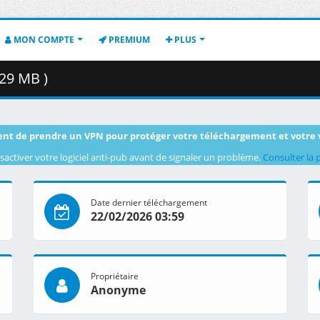
MON COMPTE
PREMIUM
PLUS
29 MB )
nt de prendre un VPN pour protéger votre téléchargement et votre 
sactiver votre logiciel anti-pub avant de signaler un problème.
Consulter la 
Date dernier téléchargement
22/02/2026 03:59
Propriétaire
Anonyme