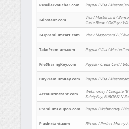
ResellerVoucher.com
Paypal / Visa / MasterCar
Visa / Mastercard / Banco
24instant.com
Carte Bleue / OKPay / Wi
247premiumcart.com
Visa / Mastercard / CCAv
TakePremium.com
Paypal / Visa / MasterCar
FileSharingKey.com
Paypal / Credit Card / Bitc
BuyPremiumKey.com
Paypal / Visa / Masterca
Webmoney / Coingate (BTC
AccountInstant.com
SafetyPay, EUROPEAN Bank
PremiumCoupon.com
Paypal / Webmoney / Bitc
PlusInstant.com
Bitcoin / Perfect Money /