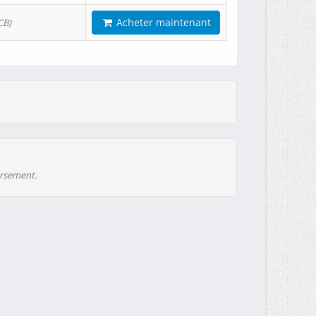
Acheter maintenant
CB)
ursement.