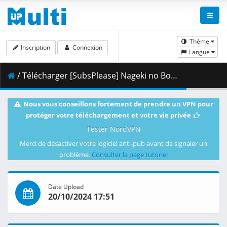
Thème
Inscription
Connexion
Langue
/ Télécharger [SubsPlease] Nageki no Bourei wa Intai shitai - 04 (1080p) [83741017].mkv.001 ( 463.13 MB )
Nous vous conseillons fortement de prendre un VPN pour
protéger votre téléchargement et votre vie privée
Tester NordVPN
Merci de désactiver votre logiciel anti-pub avant de signaler un
problème.
Consulter la page tutoriel
Date Upload
20/10/2024 17:51