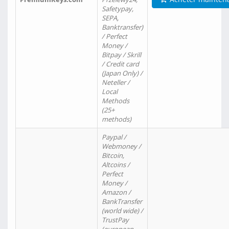
Safetypay,
SEPA,
Banktransfer)
/ Perfect
Money /
Bitpay / Skrill
/ Credit card
(Japan Only) /
Neteller /
Local
Methods
(25+
methods)
Paypal /
Webmoney /
Bitcoin,
Altcoins /
Perfect
Money /
Amazon /
BankTransfer
(world wide) /
TrustPay