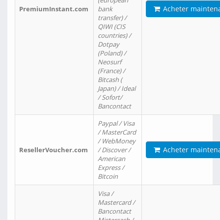
(european
Acheter mainten
PremiumInstant.com
bank
transfer) /
QIWI (CIS
countries) /
Dotpay
(Poland) /
Neosurf
(France) /
Bitcash (
Japan) / Ideal
/ Sofort/
Bancontact
Paypal / Visa
/ MasterCard
/ WebMoney
Acheter mainten
ResellerVoucher.com
/ Discover /
American
Express /
Bitcoin
Visa /
Mastercard /
Bancontact