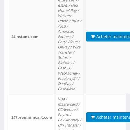
Mistercash /
iDEAL / ING
Home' Pay /
Western
Union / InPay
/ JCB /
American
Acheter mainten
24instant.com
Express /
Carte Bleue /
OKPay / Wire
Transfer /
Sofort /
BitCoins /
Cash U /
WebMoney /
Przelewy24 /
DaoPay /
Cash4WM
Visa /
Mastercard /
CCAvenue /
Paytm /
Acheter mainten
247premiumcart.com
PayUMoney /
UPi Transfer /