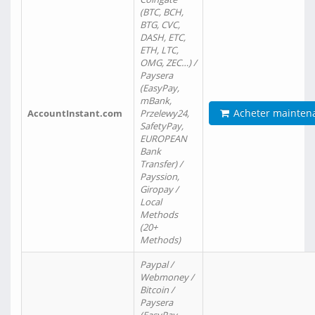
(BTC, BCH,
BTG, CVC,
DASH, ETC,
ETH, LTC,
OMG, ZEC…) /
Paysera
(EasyPay,
mBank,
Acheter mainten
AccountInstant.com
Przelewy24,
SafetyPay,
EUROPEAN
Bank
Transfer) /
Payssion,
Giropay /
Local
Methods
(20+
Methods)
Paypal /
Webmoney /
Bitcoin /
Paysera