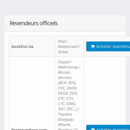
Revendeurs officiels
Visa /
Acheter mainten
GeekDot.be
Mastercard /
Stripe
Paypal /
Webmoney /
Bitcoin,
Altcoins
(BCH, BTG,
CVC, DASH,
DOGE, EOS,
ETC, ETH,
LTC, OMG,
SNT, ZEC…) /
Paysera
(Easypay,
Mbank,
Acheter mainten
PremiumKeys.com
Przelewy24,