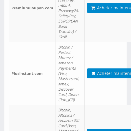
(EasyPay,
mBank,
Acheter mainten
PremiumCoupon.com
Przelewy24,
SafetyPay,
EUROPEAN
Bank
Transfer) /
Skrill
Bitcoin /
Perfect
Money /
Amazon
Payments
Acheter mainten
PlusInstant.com
(Visa,
Mastercard,
Amex,
Discover
Card, Diners
Club, JCB)
Bitcoin,
Altcoins /
Amazon Gift
Card (Visa,