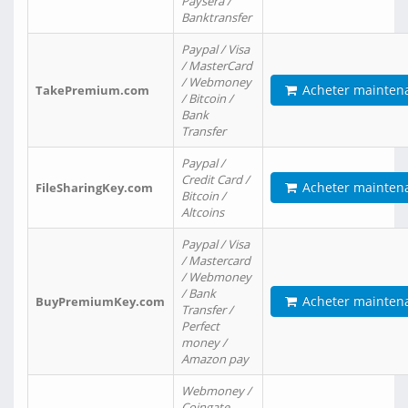
Paysera /
Banktransfer
Paypal / Visa
/ MasterCard
/ Webmoney
Acheter mainten
TakePremium.com
/ Bitcoin /
Bank
Transfer
Paypal /
Credit Card /
Acheter mainten
FileSharingKey.com
Bitcoin /
Altcoins
Paypal / Visa
/ Mastercard
/ Webmoney
/ Bank
Acheter mainten
BuyPremiumKey.com
Transfer /
Perfect
money /
Amazon pay
Webmoney /
Coingate