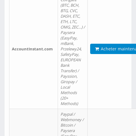
(BTC, BCH,
BTG, CVC,
DASH, ETC,
ETH, LTC,
OMG, ZEC…) /
Paysera
(EasyPay,
mBank,
Acheter mainten
AccountInstant.com
Przelewy24,
SafetyPay,
EUROPEAN
Bank
Transfer) /
Payssion,
Giropay /
Local
Methods
(20+
Methods)
Paypal /
Webmoney /
Bitcoin /
Paysera