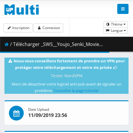
Thème
Inscription
Connexion
Langue
/ Télécharger _SWS__Youjo_Senki_Movie__flac-eng-sub_.mkv.005 ( 496.40 MB )
Nous vous conseillons fortement de prendre un VPN pour
protéger votre téléchargement et votre vie privée
Tester NordVPN
Merci de désactiver votre logiciel anti-pub avant de signaler un
problème.
Consulter la page tutoriel
Date Upload
11/09/2019 23:56