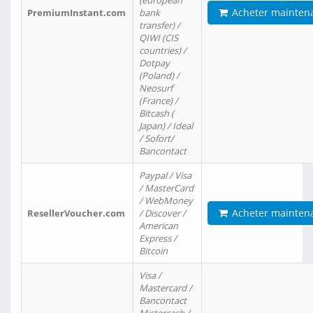
(european
Acheter mainten
PremiumInstant.com
bank
transfer) /
QIWI (CIS
countries) /
Dotpay
(Poland) /
Neosurf
(France) /
Bitcash (
Japan) / Ideal
/ Sofort/
Bancontact
Paypal / Visa
/ MasterCard
/ WebMoney
Acheter mainten
ResellerVoucher.com
/ Discover /
American
Express /
Bitcoin
Visa /
Mastercard /
Bancontact