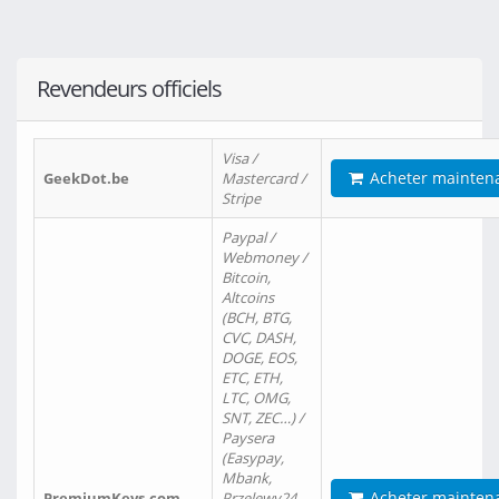
Revendeurs officiels
Visa /
Acheter mainten
GeekDot.be
Mastercard /
Stripe
Paypal /
Webmoney /
Bitcoin,
Altcoins
(BCH, BTG,
CVC, DASH,
DOGE, EOS,
ETC, ETH,
LTC, OMG,
SNT, ZEC…) /
Paysera
(Easypay,
Mbank,
Acheter mainten
PremiumKeys.com
Przelewy24,