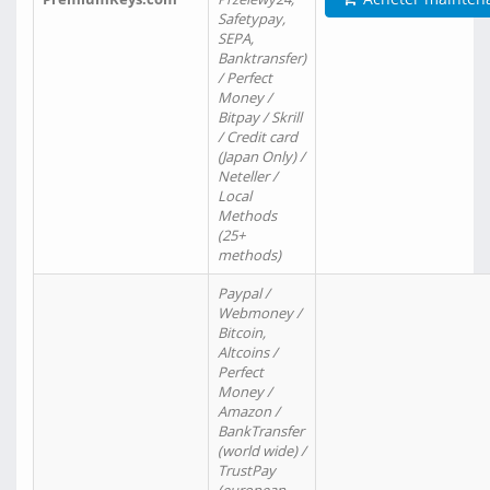
Safetypay,
SEPA,
Banktransfer)
/ Perfect
Money /
Bitpay / Skrill
/ Credit card
(Japan Only) /
Neteller /
Local
Methods
(25+
methods)
Paypal /
Webmoney /
Bitcoin,
Altcoins /
Perfect
Money /
Amazon /
BankTransfer
(world wide) /
TrustPay