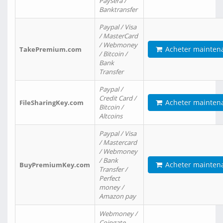
Paysera /
Banktransfer
Paypal / Visa
/ MasterCard
/ Webmoney
Acheter mainten
TakePremium.com
/ Bitcoin /
Bank
Transfer
Paypal /
Credit Card /
Acheter mainten
FileSharingKey.com
Bitcoin /
Altcoins
Paypal / Visa
/ Mastercard
/ Webmoney
/ Bank
Acheter mainten
BuyPremiumKey.com
Transfer /
Perfect
money /
Amazon pay
Webmoney /
Coingate