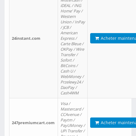
Mistercash /
iDEAL / ING
Home' Pay /
Western
Union / InPay
/ JCB /
American
Acheter mainten
24instant.com
Express /
Carte Bleue /
OKPay / Wire
Transfer /
Sofort /
BitCoins /
Cash U /
WebMoney /
Przelewy24 /
DaoPay /
Cash4WM
Visa /
Mastercard /
CCAvenue /
Paytm /
Acheter mainten
247premiumcart.com
PayUMoney /
UPi Transfer /