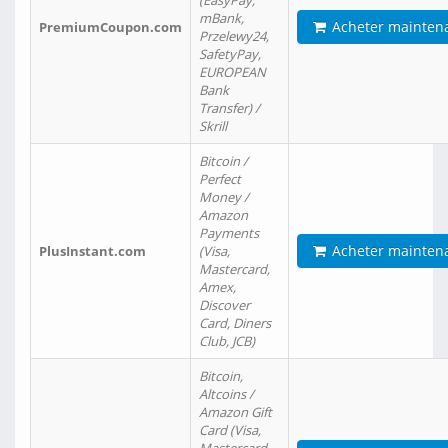
(EasyPay,
mBank,
Acheter mainten
PremiumCoupon.com
Przelewy24,
SafetyPay,
EUROPEAN
Bank
Transfer) /
Skrill
Bitcoin /
Perfect
Money /
Amazon
Payments
Acheter mainten
PlusInstant.com
(Visa,
Mastercard,
Amex,
Discover
Card, Diners
Club, JCB)
Bitcoin,
Altcoins /
Amazon Gift
Card (Visa,