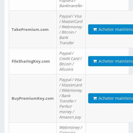
Paysera /
Banktransfer
Paypal / Visa
/ MasterCard
/ Webmoney
Acheter mainten
TakePremium.com
/ Bitcoin /
Bank
Transfer
Paypal /
Credit Card /
Acheter mainten
FileSharingKey.com
Bitcoin /
Altcoins
Paypal / Visa
/ Mastercard
/ Webmoney
/ Bank
Acheter mainten
BuyPremiumKey.com
Transfer /
Perfect
money /
Amazon pay
Webmoney /
Coingate