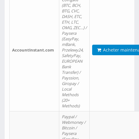
(BTC, BCH,
BTG, CVC,
DASH, ETC,
ETH, LTC,
OMG, ZEC…) /
Paysera
(EasyPay,
mBank,
Acheter mainten
AccountInstant.com
Przelewy24,
SafetyPay,
EUROPEAN
Bank
Transfer) /
Payssion,
Giropay /
Local
Methods
(20+
Methods)
Paypal /
Webmoney /
Bitcoin /
Paysera