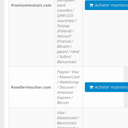
(european
Acheter mainten
PremiumInstant.com
bank
transfer) /
QIWI (CIS
countries) /
Dotpay
(Poland) /
Neosurf
(France) /
Bitcash (
Japan) / Ideal
/ Sofort/
Bancontact
Paypal / Visa
/ MasterCard
/ WebMoney
Acheter mainten
ResellerVoucher.com
/ Discover /
American
Express /
Bitcoin
Visa /
Mastercard /
Bancontact