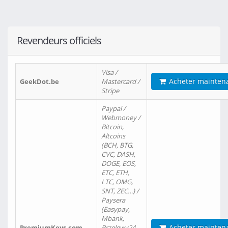
Revendeurs officiels
Visa /
Acheter mainten
GeekDot.be
Mastercard /
Stripe
Paypal /
Webmoney /
Bitcoin,
Altcoins
(BCH, BTG,
CVC, DASH,
DOGE, EOS,
ETC, ETH,
LTC, OMG,
SNT, ZEC…) /
Paysera
(Easypay,
Mbank,
Acheter mainten
PremiumKeys.com
Przelewy24,