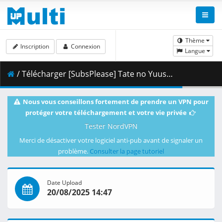
Thème
Inscription
Connexion
Langue
/ Télécharger [SubsPlease] Tate no Yuusha no Nariagari S4 - 07 (1080p) [EC805CFE].mkv.001 ( 459.95 MB )
Nous vous conseillons fortement de prendre un VPN pour
protéger votre téléchargement et votre vie privée
Tester NordVPN
Merci de désactiver votre logiciel anti-pub avant de signaler un
problème.
Consulter la page tutoriel
Date Upload
20/08/2025 14:47