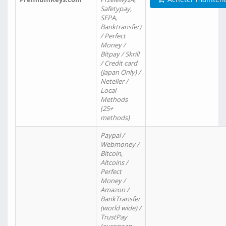
Safetypay,
SEPA,
Banktransfer)
/ Perfect
Money /
Bitpay / Skrill
/ Credit card
(Japan Only) /
Neteller /
Local
Methods
(25+
methods)
Paypal /
Webmoney /
Bitcoin,
Altcoins /
Perfect
Money /
Amazon /
BankTransfer
(world wide) /
TrustPay