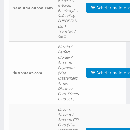
(EasyPay,
mBank,
Acheter mainten
PremiumCoupon.com
Przelewy24,
SafetyPay,
EUROPEAN
Bank
Transfer) /
Skrill
Bitcoin /
Perfect
Money /
Amazon
Payments
Acheter mainten
PlusInstant.com
(Visa,
Mastercard,
Amex,
Discover
Card, Diners
Club, JCB)
Bitcoin,
Altcoins /
Amazon Gift
Card (Visa,