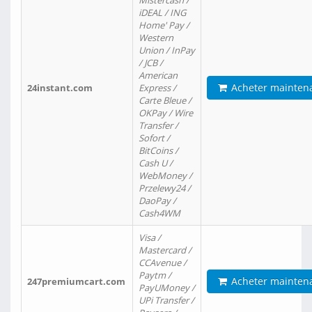
Mistercash /
iDEAL / ING
Home' Pay /
Western
Union / InPay
/ JCB /
American
Acheter mainten
24instant.com
Express /
Carte Bleue /
OKPay / Wire
Transfer /
Sofort /
BitCoins /
Cash U /
WebMoney /
Przelewy24 /
DaoPay /
Cash4WM
Visa /
Mastercard /
CCAvenue /
Paytm /
Acheter mainten
247premiumcart.com
PayUMoney /
UPi Transfer /