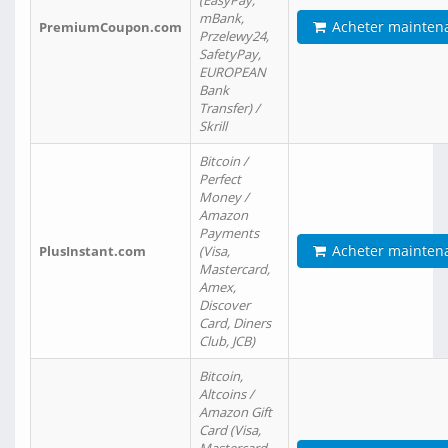
(EasyPay,
mBank,
Acheter mainten
PremiumCoupon.com
Przelewy24,
SafetyPay,
EUROPEAN
Bank
Transfer) /
Skrill
Bitcoin /
Perfect
Money /
Amazon
Payments
Acheter mainten
PlusInstant.com
(Visa,
Mastercard,
Amex,
Discover
Card, Diners
Club, JCB)
Bitcoin,
Altcoins /
Amazon Gift
Card (Visa,