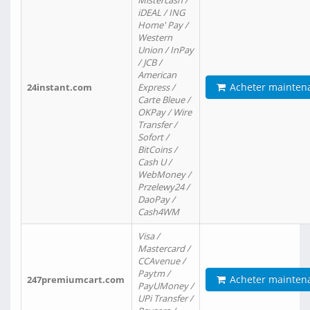
Mistercash /
iDEAL / ING
Home' Pay /
Western
Union / InPay
/ JCB /
American
Acheter mainten
24instant.com
Express /
Carte Bleue /
OKPay / Wire
Transfer /
Sofort /
BitCoins /
Cash U /
WebMoney /
Przelewy24 /
DaoPay /
Cash4WM
Visa /
Mastercard /
CCAvenue /
Paytm /
Acheter mainten
247premiumcart.com
PayUMoney /
UPi Transfer /