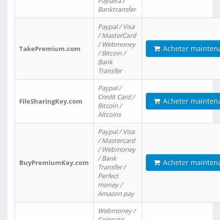
Paysera /
Banktransfer
Paypal / Visa
/ MasterCard
/ Webmoney
Acheter mainten
TakePremium.com
/ Bitcoin /
Bank
Transfer
Paypal /
Credit Card /
Acheter mainten
FileSharingKey.com
Bitcoin /
Altcoins
Paypal / Visa
/ Mastercard
/ Webmoney
/ Bank
Acheter mainten
BuyPremiumKey.com
Transfer /
Perfect
money /
Amazon pay
Webmoney /
Coingate