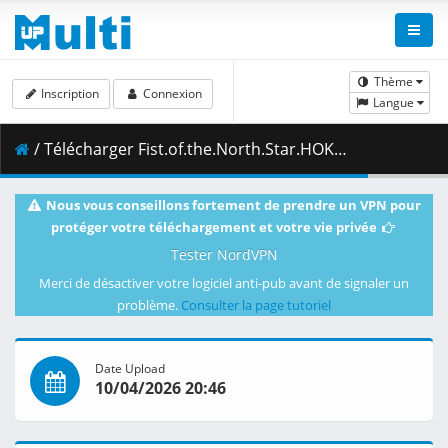
Thème
Inscription
Connexion
Langue
/ Télécharger Fist.of.the.North.Star.HOKUTO.NO.KEN.S01E02.A.Better.Tomorrow.1080p.AMZN.WEB-DL.DUAL.DDP2.0.H.264.MSubs-ToonsHub.mkv.003 ( 426.37 MB )
Nous vous conseillons fortement de prendre un VPN pour
protéger votre téléchargement et votre vie privée
Tester NordVPN
Merci de désactiver votre logiciel anti-pub avant de signaler un
problème.
Consulter la page tutoriel
Date Upload
10/04/2026 20:46