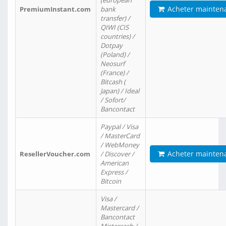
(european
Acheter mainten
PremiumInstant.com
bank
transfer) /
QIWI (CIS
countries) /
Dotpay
(Poland) /
Neosurf
(France) /
Bitcash (
Japan) / Ideal
/ Sofort/
Bancontact
Paypal / Visa
/ MasterCard
/ WebMoney
Acheter mainten
ResellerVoucher.com
/ Discover /
American
Express /
Bitcoin
Visa /
Mastercard /
Bancontact