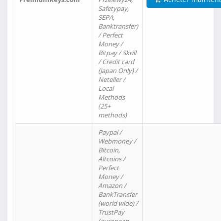
Safetypay,
SEPA,
Banktransfer)
/ Perfect
Money /
Bitpay / Skrill
/ Credit card
(Japan Only) /
Neteller /
Local
Methods
(25+
methods)
Paypal /
Webmoney /
Bitcoin,
Altcoins /
Perfect
Money /
Amazon /
BankTransfer
(world wide) /
TrustPay