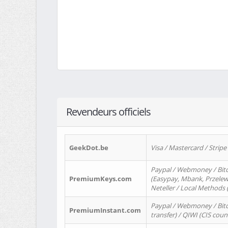
Revendeurs officiels
GeekDot.be
Visa / Mastercard / Stripe
Paypal / Webmoney / Bitc
PremiumKeys.com
(Easypay, Mbank, Przelewy2
Neteller / Local Methods
Paypal / Webmoney / Bitc
PremiumInstant.com
transfer) / QIWI (CIS coun