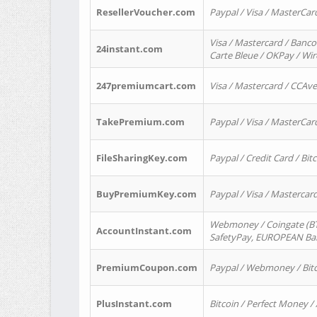
ResellerVoucher.com
Paypal / Visa / MasterCar
Visa / Mastercard / Banco
24instant.com
Carte Bleue / OKPay / Wi
247premiumcart.com
Visa / Mastercard / CCAv
TakePremium.com
Paypal / Visa / MasterCar
FileSharingKey.com
Paypal / Credit Card / Bitc
BuyPremiumKey.com
Paypal / Visa / Masterca
Webmoney / Coingate (BTC
AccountInstant.com
SafetyPay, EUROPEAN Bank
PremiumCoupon.com
Paypal / Webmoney / Bitc
PlusInstant.com
Bitcoin / Perfect Money /