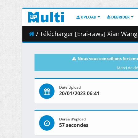
UPLOAD
DÉBRIDER
/ Télécharger [Erai-raws] Xian Wang de Richang
Nous vous conseillons forteme
Merci de dé
Date Upload
20/01/2023 06:41
Durée d'upload
57 secondes