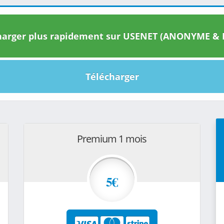
arger plus rapidement sur USENET (ANONYME & I
Télécharger
Premium 1 mois
5€