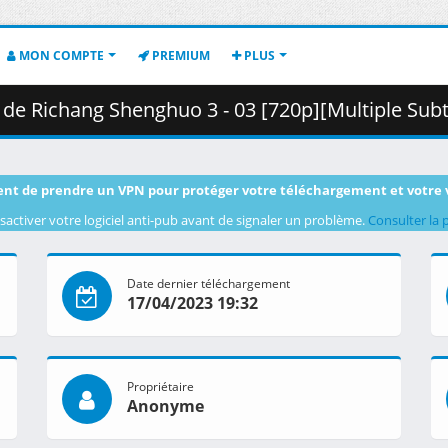
MON COMPTE
PREMIUM
PLUS
 Shenghuo 3 - 03 [720p][Multiple Subtitle][FDDB5FC5].mkv.002 (
nt de prendre un VPN pour protéger votre téléchargement et votre 
sactiver votre logiciel anti-pub avant de signaler un problème.
Consulter la 
Date dernier téléchargement
17/04/2023 19:32
Propriétaire
Anonyme