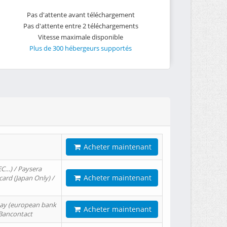
Pas d'attente avant téléchargement
Pas d'attente entre 2 téléchargements
Vitesse maximale disponible
Plus de 300 hébergeurs supportés
Acheter maintenant
EC…) / Paysera
Acheter maintenant
card (Japan Only) /
tPay (european bank
Acheter maintenant
/ Bancontact