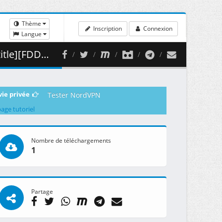
Thème
Inscription
Connexion
Langue
 253.07 MB )
vie privée
Tester NordVPN
page tutoriel
Nombre de téléchargements
1
Partage