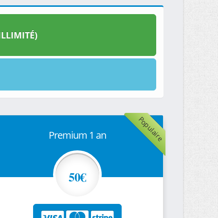
LLIMITÉ)
Populaire
Premium 1 an
50€