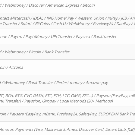
d / WebMoney / Discover / American Express / Bitcoin
ntact Mistercash / iDEAL / ING Home' Pay / Western Union / InPay / JCB / Am
re Transfer / Sofort / BitCoins / Cash U / WebMoney / Przelewy24 / DaoPay 
enue / Paytm / PayUMoney / UPi Transfer / Paysera / Banktransfer
d / Webmoney / Bitcoin / Bank Transfer
oin / Altcoins
rd / Webmoney / Bank Transfer / Perfect money / Amazon pay
, BCH, BTG, CVC, DASH, ETC, ETH, LTC, OMG, ZEC…) / Paysera (EasyPay, mB
 Transfer) / Payssion, Giropay / Local Methods (20+ Methods)
oin / Paysera (EasyPay, mBank, Przelewy24, SafetyPay, EUROPEAN Bank Transf
 Amazon Payments (Visa, Mastercard, Amex, Discover Card, Diners Club, JCB)