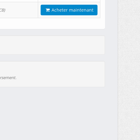
Acheter maintenant
CB)
ursement.