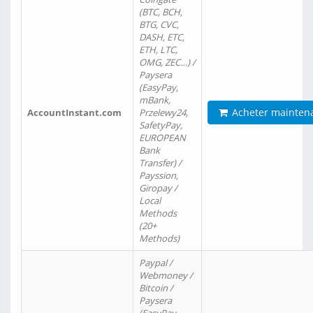
(BTC, BCH,
BTG, CVC,
DASH, ETC,
ETH, LTC,
OMG, ZEC…) /
Paysera
(EasyPay,
mBank,
Acheter mainten
AccountInstant.com
Przelewy24,
SafetyPay,
EUROPEAN
Bank
Transfer) /
Payssion,
Giropay /
Local
Methods
(20+
Methods)
Paypal /
Webmoney /
Bitcoin /
Paysera