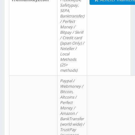
Safetypay,
SEPA,
Banktransfer)
/ Perfect
Money /
Bitpay / Skrill
/ Credit card
(Japan Only) /
Neteller /
Local
Methods
(25+
methods)
Paypal /
Webmoney /
Bitcoin,
Altcoins /
Perfect
Money /
Amazon /
BankTransfer
(world wide) /
TrustPay