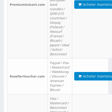
(european
Acheter mainten
PremiumInstant.com
bank
transfer) /
QIWI (CIS
countries) /
Dotpay
(Poland) /
Neosurf
(France) /
Bitcash (
Japan) / Ideal
/ Sofort/
Bancontact
Paypal / Visa
/ MasterCard
/ WebMoney
Acheter mainten
ResellerVoucher.com
/ Discover /
American
Express /
Bitcoin
Visa /
Mastercard /
Bancontact