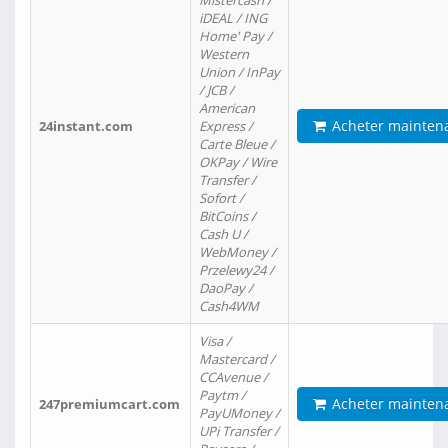
Mistercash /
iDEAL / ING
Home' Pay /
Western
Union / InPay
/ JCB /
American
Acheter mainten
24instant.com
Express /
Carte Bleue /
OKPay / Wire
Transfer /
Sofort /
BitCoins /
Cash U /
WebMoney /
Przelewy24 /
DaoPay /
Cash4WM
Visa /
Mastercard /
CCAvenue /
Paytm /
Acheter mainten
247premiumcart.com
PayUMoney /
UPi Transfer /