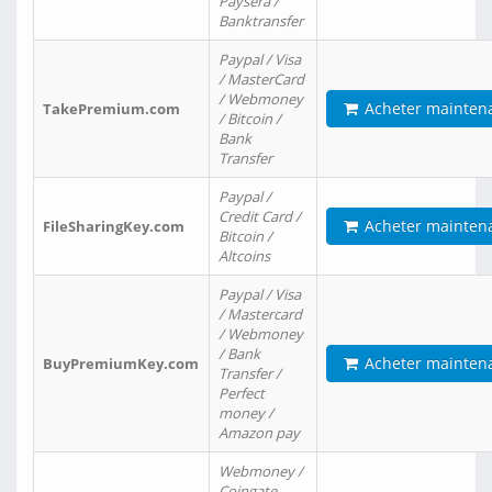
Paysera /
Banktransfer
Paypal / Visa
/ MasterCard
/ Webmoney
Acheter mainten
TakePremium.com
/ Bitcoin /
Bank
Transfer
Paypal /
Credit Card /
Acheter mainten
FileSharingKey.com
Bitcoin /
Altcoins
Paypal / Visa
/ Mastercard
/ Webmoney
/ Bank
Acheter mainten
BuyPremiumKey.com
Transfer /
Perfect
money /
Amazon pay
Webmoney /
Coingate