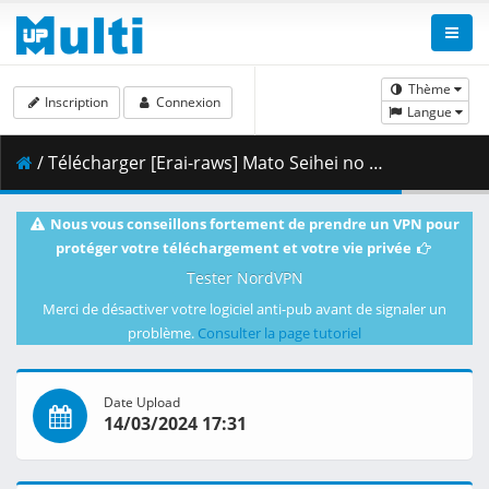
Thème
Inscription
Connexion
Langue
/ Télécharger [Erai-raws] Mato Seihei no Slave - 11 [1080p][AF04C577].mkv.002 ( 321.41 MB )
Nous vous conseillons fortement de prendre un VPN pour
protéger votre téléchargement et votre vie privée
Tester NordVPN
Merci de désactiver votre logiciel anti-pub avant de signaler un
problème.
Consulter la page tutoriel
Date Upload
14/03/2024 17:31