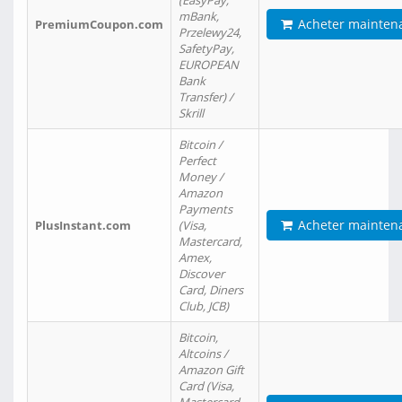
(EasyPay,
mBank,
Acheter mainten
PremiumCoupon.com
Przelewy24,
SafetyPay,
EUROPEAN
Bank
Transfer) /
Skrill
Bitcoin /
Perfect
Money /
Amazon
Payments
Acheter mainten
PlusInstant.com
(Visa,
Mastercard,
Amex,
Discover
Card, Diners
Club, JCB)
Bitcoin,
Altcoins /
Amazon Gift
Card (Visa,