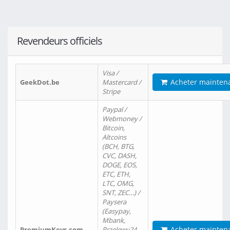
Revendeurs officiels
Visa /
Acheter mainten
GeekDot.be
Mastercard /
Stripe
Paypal /
Webmoney /
Bitcoin,
Altcoins
(BCH, BTG,
CVC, DASH,
DOGE, EOS,
ETC, ETH,
LTC, OMG,
SNT, ZEC…) /
Paysera
(Easypay,
Mbank,
Acheter mainten
PremiumKeys.com
Przelewy24,