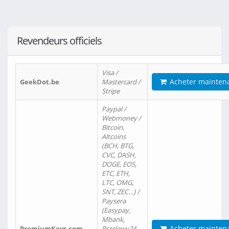
Revendeurs officiels
Visa /
Acheter mainten
GeekDot.be
Mastercard /
Stripe
Paypal /
Webmoney /
Bitcoin,
Altcoins
(BCH, BTG,
CVC, DASH,
DOGE, EOS,
ETC, ETH,
LTC, OMG,
SNT, ZEC…) /
Paysera
(Easypay,
Mbank,
Acheter mainten
PremiumKeys.com
Przelewy24,