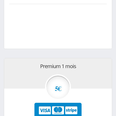
Premium 1 mois
5€