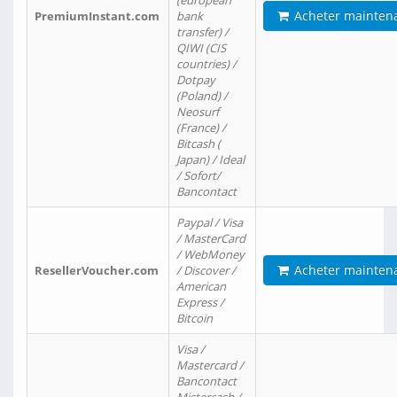
(european
Acheter mainten
PremiumInstant.com
bank
transfer) /
QIWI (CIS
countries) /
Dotpay
(Poland) /
Neosurf
(France) /
Bitcash (
Japan) / Ideal
/ Sofort/
Bancontact
Paypal / Visa
/ MasterCard
/ WebMoney
Acheter mainten
ResellerVoucher.com
/ Discover /
American
Express /
Bitcoin
Visa /
Mastercard /
Bancontact