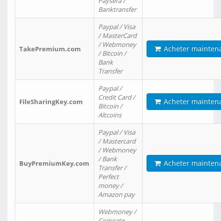
Paysera /
Banktransfer
Paypal / Visa
/ MasterCard
/ Webmoney
Acheter mainten
TakePremium.com
/ Bitcoin /
Bank
Transfer
Paypal /
Credit Card /
Acheter mainten
FileSharingKey.com
Bitcoin /
Altcoins
Paypal / Visa
/ Mastercard
/ Webmoney
/ Bank
Acheter mainten
BuyPremiumKey.com
Transfer /
Perfect
money /
Amazon pay
Webmoney /
Coingate