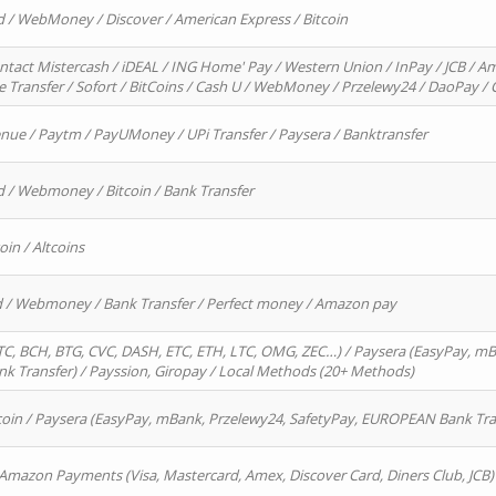
d / WebMoney / Discover / American Express / Bitcoin
ntact Mistercash / iDEAL / ING Home' Pay / Western Union / InPay / JCB / Am
re Transfer / Sofort / BitCoins / Cash U / WebMoney / Przelewy24 / DaoPay 
enue / Paytm / PayUMoney / UPi Transfer / Paysera / Banktransfer
d / Webmoney / Bitcoin / Bank Transfer
oin / Altcoins
rd / Webmoney / Bank Transfer / Perfect money / Amazon pay
, BCH, BTG, CVC, DASH, ETC, ETH, LTC, OMG, ZEC…) / Paysera (EasyPay, mB
 Transfer) / Payssion, Giropay / Local Methods (20+ Methods)
oin / Paysera (EasyPay, mBank, Przelewy24, SafetyPay, EUROPEAN Bank Transf
 Amazon Payments (Visa, Mastercard, Amex, Discover Card, Diners Club, JCB)