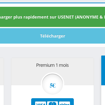
arger plus rapidement sur USENET (ANONYME & I
Télécharger
Premium 1 mois
5€