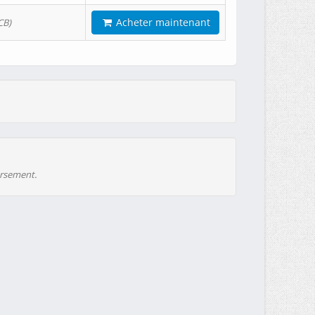
Acheter maintenant
CB)
ursement.