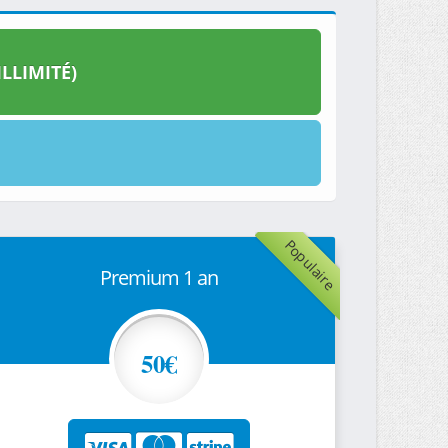
LLIMITÉ)
Populaire
Premium 1 an
50€