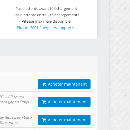
Pas d'attente avant téléchargement
Pas d'attente entre 2 téléchargements
Vitesse maximale disponible
Plus de 300 hébergeurs supportés
Acheter maintenant
EC…) / Paysera
Acheter maintenant
card (Japan Only) /
tPay (european bank
Acheter maintenant
/ Bancontact