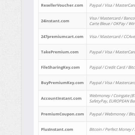
ResellerVoucher.com
Paypal / Visa / MasterCar
Visa / Mastercard / Banco
24instant.com
Carte Bleue / OKPay / Wi
247premiumcart.com
Visa / Mastercard / CCAv
TakePremium.com
Paypal / Visa / MasterCar
FileSharingKey.com
Paypal / Credit Card / Bitc
BuyPremiumKey.com
Paypal / Visa / Masterca
Webmoney / Coingate (BTC
AccountInstant.com
SafetyPay, EUROPEAN Bank
PremiumCoupon.com
Paypal / Webmoney / Bitc
PlusInstant.com
Bitcoin / Perfect Money /