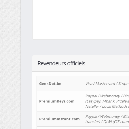
Revendeurs officiels
GeekDot.be
Visa / Mastercard / Stripe
Paypal / Webmoney / Bitc
PremiumKeys.com
(Easypay, Mbank, Przelewy2
Neteller / Local Methods
Paypal / Webmoney / Bitc
PremiumInstant.com
transfer) / QIWI (CIS coun