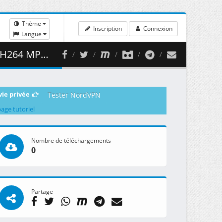
Thème
Inscription
Connexion
Langue
380.34 MB )
vie privée
Tester NordVPN
page tutoriel
Nombre de téléchargements
0
Partage