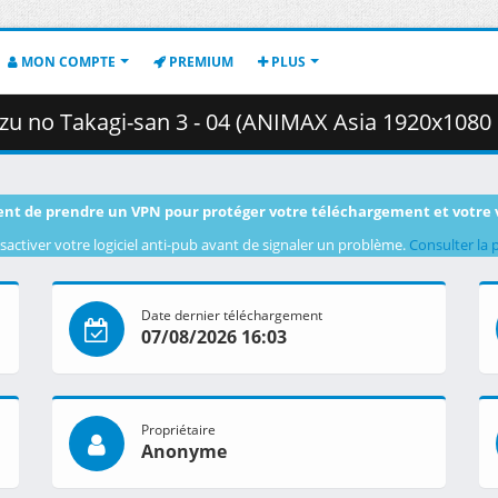
MON COMPTE
PREMIUM
PLUS
akagi-san 3 - 04 (ANIMAX Asia 1920x1080 H264 MP2).ts.003 ( 
nt de prendre un VPN pour protéger votre téléchargement et votre 
sactiver votre logiciel anti-pub avant de signaler un problème.
Consulter la 
Date dernier téléchargement
07/08/2026 16:03
Propriétaire
Anonyme