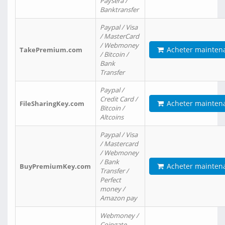
Paysera /
Banktransfer
Paypal / Visa
/ MasterCard
/ Webmoney
Acheter mainten
TakePremium.com
/ Bitcoin /
Bank
Transfer
Paypal /
Credit Card /
Acheter mainten
FileSharingKey.com
Bitcoin /
Altcoins
Paypal / Visa
/ Mastercard
/ Webmoney
/ Bank
Acheter mainten
BuyPremiumKey.com
Transfer /
Perfect
money /
Amazon pay
Webmoney /
Coingate