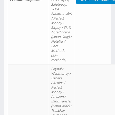
Safetypay,
SEPA,
Banktransfer)
/ Perfect
Money /
Bitpay / Skrill
/ Credit card
(Japan Only) /
Neteller /
Local
Methods
(25+
methods)
Paypal /
Webmoney /
Bitcoin,
Altcoins /
Perfect
Money /
Amazon /
BankTransfer
(world wide) /
TrustPay