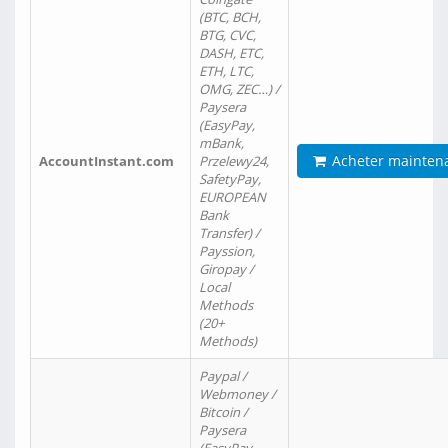
(BTC, BCH,
BTG, CVC,
DASH, ETC,
ETH, LTC,
OMG, ZEC…) /
Paysera
(EasyPay,
mBank,
Acheter mainten
AccountInstant.com
Przelewy24,
SafetyPay,
EUROPEAN
Bank
Transfer) /
Payssion,
Giropay /
Local
Methods
(20+
Methods)
Paypal /
Webmoney /
Bitcoin /
Paysera