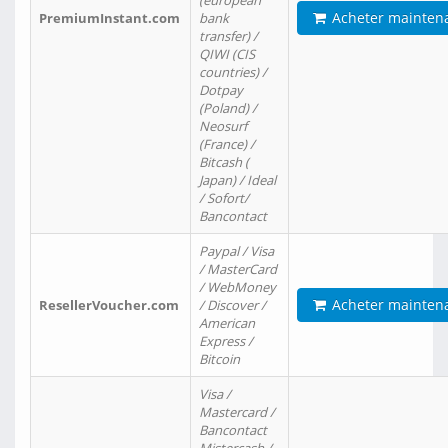
(european
Acheter mainten
PremiumInstant.com
bank
transfer) /
QIWI (CIS
countries) /
Dotpay
(Poland) /
Neosurf
(France) /
Bitcash (
Japan) / Ideal
/ Sofort/
Bancontact
Paypal / Visa
/ MasterCard
/ WebMoney
Acheter mainten
ResellerVoucher.com
/ Discover /
American
Express /
Bitcoin
Visa /
Mastercard /
Bancontact