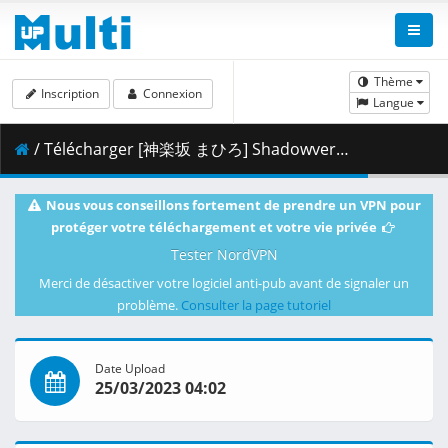
Thème
Inscription
Connexion
Langue
/ Télécharger [神楽坂 まひろ] Shadowverse Flame - 50 (CR 1920x1080 AVC AAC MKV) [CD9D0A6E].mkv.003 ( 461.43 MB )
Nous vous conseillons fortement de prendre un VPN pour
protéger votre téléchargement et votre vie privée
Tester NordVPN
Merci de désactiver votre logiciel anti-pub avant de signaler un
problème.
Consulter la page tutoriel
Date Upload
25/03/2023 04:02