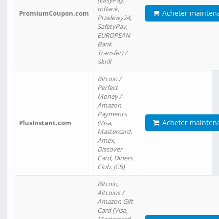
(EasyPay,
mBank,
Acheter mainten
PremiumCoupon.com
Przelewy24,
SafetyPay,
EUROPEAN
Bank
Transfer) /
Skrill
Bitcoin /
Perfect
Money /
Amazon
Payments
Acheter mainten
PlusInstant.com
(Visa,
Mastercard,
Amex,
Discover
Card, Diners
Club, JCB)
Bitcoin,
Altcoins /
Amazon Gift
Card (Visa,