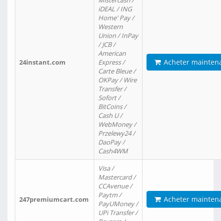
Mistercash /
iDEAL / ING
Home' Pay /
Western
Union / InPay
/ JCB /
American
Acheter mainten
24instant.com
Express /
Carte Bleue /
OKPay / Wire
Transfer /
Sofort /
BitCoins /
Cash U /
WebMoney /
Przelewy24 /
DaoPay /
Cash4WM
Visa /
Mastercard /
CCAvenue /
Paytm /
Acheter mainten
247premiumcart.com
PayUMoney /
UPi Transfer /