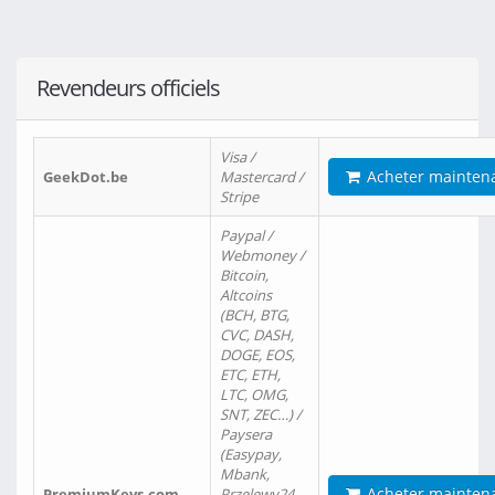
Revendeurs officiels
Visa /
Acheter mainten
GeekDot.be
Mastercard /
Stripe
Paypal /
Webmoney /
Bitcoin,
Altcoins
(BCH, BTG,
CVC, DASH,
DOGE, EOS,
ETC, ETH,
LTC, OMG,
SNT, ZEC…) /
Paysera
(Easypay,
Mbank,
Acheter mainten
PremiumKeys.com
Przelewy24,