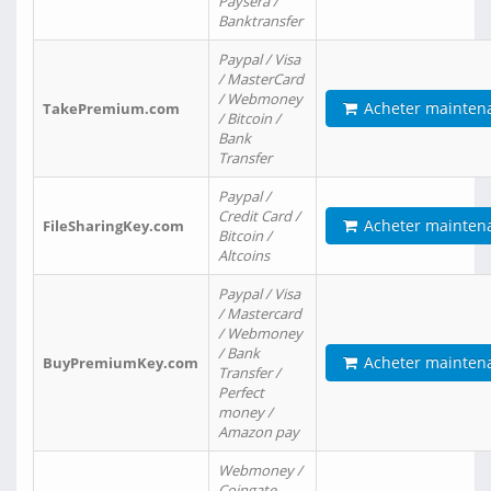
Paysera /
Banktransfer
Paypal / Visa
/ MasterCard
/ Webmoney
Acheter mainten
TakePremium.com
/ Bitcoin /
Bank
Transfer
Paypal /
Credit Card /
Acheter mainten
FileSharingKey.com
Bitcoin /
Altcoins
Paypal / Visa
/ Mastercard
/ Webmoney
/ Bank
Acheter mainten
BuyPremiumKey.com
Transfer /
Perfect
money /
Amazon pay
Webmoney /
Coingate