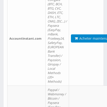
(BTC, BCH,
BTG, CVC,
DASH, ETC,
ETH, LTC,
OMG, ZEC…) /
Paysera
(EasyPay,
mBank,
Acheter mainten
AccountInstant.com
Przelewy24,
SafetyPay,
EUROPEAN
Bank
Transfer) /
Payssion,
Giropay /
Local
Methods
(20+
Methods)
Paypal /
Webmoney /
Bitcoin /
Paysera