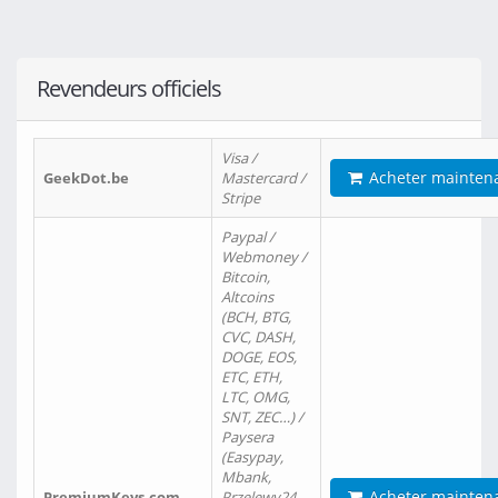
Revendeurs officiels
Visa /
Acheter mainten
GeekDot.be
Mastercard /
Stripe
Paypal /
Webmoney /
Bitcoin,
Altcoins
(BCH, BTG,
CVC, DASH,
DOGE, EOS,
ETC, ETH,
LTC, OMG,
SNT, ZEC…) /
Paysera
(Easypay,
Mbank,
Acheter mainten
PremiumKeys.com
Przelewy24,