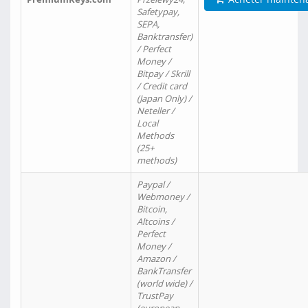
Safetypay,
SEPA,
Banktransfer)
/ Perfect
Money /
Bitpay / Skrill
/ Credit card
(Japan Only) /
Neteller /
Local
Methods
(25+
methods)
Paypal /
Webmoney /
Bitcoin,
Altcoins /
Perfect
Money /
Amazon /
BankTransfer
(world wide) /
TrustPay