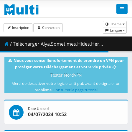
Thème
Inscription
Connexion
Langue
/ Télécharger Alya.Sometimes.Hides.Her.Feelings.in.Russian.S01E01.Alya.Hides.Her.Feelings.in.Russian.1080p.AMZN.WEB-DL.JPN.DDP2.0.H.264.MSubs-ToonsHub.mkv.002 ( 387.31 MB )
Nous vous conseillons fortement de prendre un VPN pour
protéger votre téléchargement et votre vie privée
Tester NordVPN
Merci de désactiver votre logiciel anti-pub avant de signaler un
problème.
Consulter la page tutoriel
Date Upload
04/07/2024 10:52