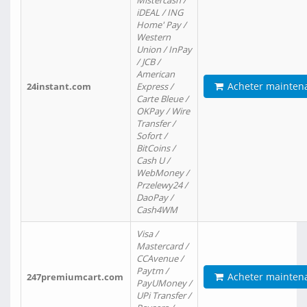
Mistercash /
iDEAL / ING
Home' Pay /
Western
Union / InPay
/ JCB /
American
Acheter mainten
24instant.com
Express /
Carte Bleue /
OKPay / Wire
Transfer /
Sofort /
BitCoins /
Cash U /
WebMoney /
Przelewy24 /
DaoPay /
Cash4WM
Visa /
Mastercard /
CCAvenue /
Paytm /
Acheter mainten
247premiumcart.com
PayUMoney /
UPi Transfer /