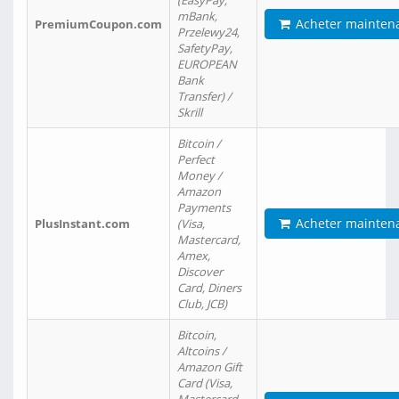
(EasyPay,
mBank,
Acheter mainten
PremiumCoupon.com
Przelewy24,
SafetyPay,
EUROPEAN
Bank
Transfer) /
Skrill
Bitcoin /
Perfect
Money /
Amazon
Payments
Acheter mainten
PlusInstant.com
(Visa,
Mastercard,
Amex,
Discover
Card, Diners
Club, JCB)
Bitcoin,
Altcoins /
Amazon Gift
Card (Visa,