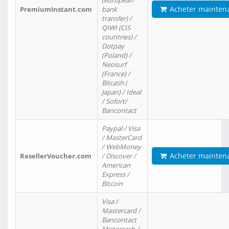
(european
Acheter mainten
PremiumInstant.com
bank
transfer) /
QIWI (CIS
countries) /
Dotpay
(Poland) /
Neosurf
(France) /
Bitcash (
Japan) / Ideal
/ Sofort/
Bancontact
Paypal / Visa
/ MasterCard
/ WebMoney
Acheter mainten
ResellerVoucher.com
/ Discover /
American
Express /
Bitcoin
Visa /
Mastercard /
Bancontact