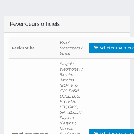
Revendeurs officiels
Visa /
Acheter mainten
GeekDot.be
Mastercard /
Stripe
Paypal /
Webmoney /
Bitcoin,
Altcoins
(BCH, BTG,
CVC, DASH,
DOGE, EOS,
ETC, ETH,
LTC, OMG,
SNT, ZEC…) /
Paysera
(Easypay,
Mbank,
Acheter mainten
PremiumKeys.com
Przelewy24,