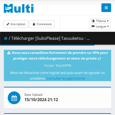
Thème
Inscription
Connexion
Langue
/ Télécharger [SubsPlease] Tasuuketsu - 14 (720p) [33B684FD].mkv.001 ( 337.84 MB )
Nous vous conseillons fortement de prendre un VPN pour
protéger votre téléchargement et votre vie privée
Tester NordVPN
Merci de désactiver votre logiciel anti-pub avant de signaler un
problème.
Consulter la page tutoriel
Date Upload
15/10/2024 21:12