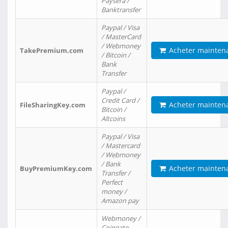
Paysera /
Banktransfer
Paypal / Visa
/ MasterCard
/ Webmoney
Acheter mainten
TakePremium.com
/ Bitcoin /
Bank
Transfer
Paypal /
Credit Card /
Acheter mainten
FileSharingKey.com
Bitcoin /
Altcoins
Paypal / Visa
/ Mastercard
/ Webmoney
/ Bank
Acheter mainten
BuyPremiumKey.com
Transfer /
Perfect
money /
Amazon pay
Webmoney /
Coingate