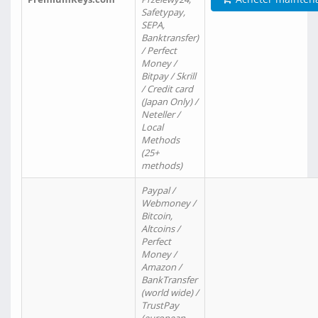
Safetypay,
SEPA,
Banktransfer)
/ Perfect
Money /
Bitpay / Skrill
/ Credit card
(Japan Only) /
Neteller /
Local
Methods
(25+
methods)
Paypal /
Webmoney /
Bitcoin,
Altcoins /
Perfect
Money /
Amazon /
BankTransfer
(world wide) /
TrustPay