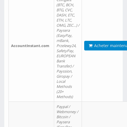
(BTC, BCH,
BTG, CVC,
DASH, ETC,
ETH, LTC,
OMG, ZEC…) /
Paysera
(EasyPay,
mBank,
Acheter mainten
AccountInstant.com
Przelewy24,
SafetyPay,
EUROPEAN
Bank
Transfer) /
Payssion,
Giropay /
Local
Methods
(20+
Methods)
Paypal /
Webmoney /
Bitcoin /
Paysera