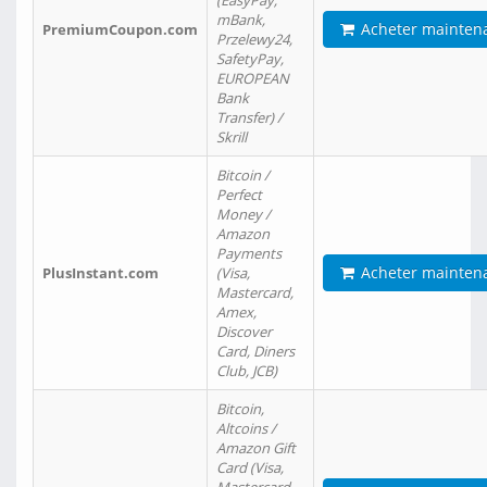
(EasyPay,
mBank,
Acheter mainten
PremiumCoupon.com
Przelewy24,
SafetyPay,
EUROPEAN
Bank
Transfer) /
Skrill
Bitcoin /
Perfect
Money /
Amazon
Payments
Acheter mainten
PlusInstant.com
(Visa,
Mastercard,
Amex,
Discover
Card, Diners
Club, JCB)
Bitcoin,
Altcoins /
Amazon Gift
Card (Visa,