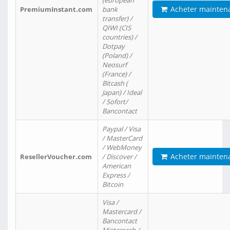
(european
Acheter mainten
PremiumInstant.com
bank
transfer) /
QIWI (CIS
countries) /
Dotpay
(Poland) /
Neosurf
(France) /
Bitcash (
Japan) / Ideal
/ Sofort/
Bancontact
Paypal / Visa
/ MasterCard
/ WebMoney
Acheter mainten
ResellerVoucher.com
/ Discover /
American
Express /
Bitcoin
Visa /
Mastercard /
Bancontact