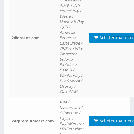
Mistercash /
iDEAL / ING
Home' Pay /
Western
Union / InPay
/ JCB /
American
Acheter mainten
24instant.com
Express /
Carte Bleue /
OKPay / Wire
Transfer /
Sofort /
BitCoins /
Cash U /
WebMoney /
Przelewy24 /
DaoPay /
Cash4WM
Visa /
Mastercard /
CCAvenue /
Paytm /
Acheter mainten
247premiumcart.com
PayUMoney /
UPi Transfer /