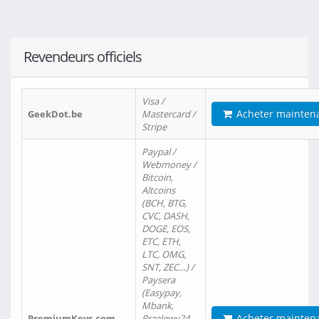
Revendeurs officiels
Visa /
Acheter mainten
GeekDot.be
Mastercard /
Stripe
Paypal /
Webmoney /
Bitcoin,
Altcoins
(BCH, BTG,
CVC, DASH,
DOGE, EOS,
ETC, ETH,
LTC, OMG,
SNT, ZEC…) /
Paysera
(Easypay,
Mbank,
Acheter mainten
PremiumKeys.com
Przelewy24,