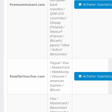
(european
Acheter mainten
PremiumInstant.com
bank
transfer) /
QIWI (CIS
countries) /
Dotpay
(Poland) /
Neosurf
(France) /
Bitcash (
Japan) / Ideal
/ Sofort/
Bancontact
Paypal / Visa
/ MasterCard
/ WebMoney
Acheter mainten
ResellerVoucher.com
/ Discover /
American
Express /
Bitcoin
Visa /
Mastercard /
Bancontact