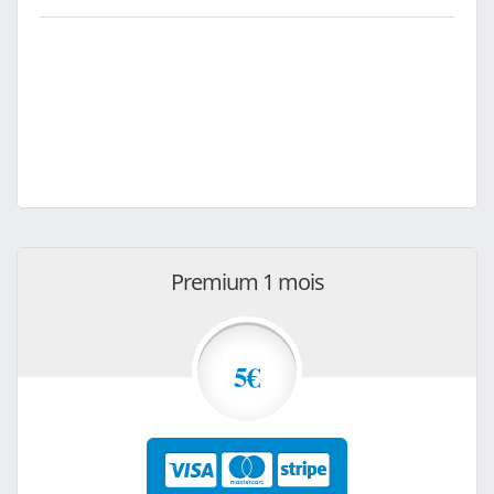
Premium 1 mois
5€