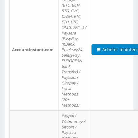
(BTC, BCH,
BTG, CVC,
DASH, ETC,
ETH, LTC,
OMG, ZEC…) /
Paysera
(EasyPay,
mBank,
Acheter mainten
AccountInstant.com
Przelewy24,
SafetyPay,
EUROPEAN
Bank
Transfer) /
Payssion,
Giropay /
Local
Methods
(20+
Methods)
Paypal /
Webmoney /
Bitcoin /
Paysera