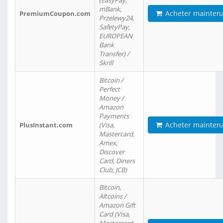
(EasyPay,
mBank,
Acheter mainten
PremiumCoupon.com
Przelewy24,
SafetyPay,
EUROPEAN
Bank
Transfer) /
Skrill
Bitcoin /
Perfect
Money /
Amazon
Payments
Acheter mainten
PlusInstant.com
(Visa,
Mastercard,
Amex,
Discover
Card, Diners
Club, JCB)
Bitcoin,
Altcoins /
Amazon Gift
Card (Visa,