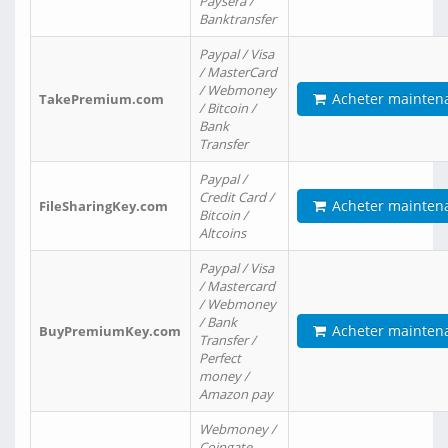
Paysera /
Banktransfer
Paypal / Visa
/ MasterCard
/ Webmoney
Acheter mainten
TakePremium.com
/ Bitcoin /
Bank
Transfer
Paypal /
Credit Card /
Acheter mainten
FileSharingKey.com
Bitcoin /
Altcoins
Paypal / Visa
/ Mastercard
/ Webmoney
/ Bank
Acheter mainten
BuyPremiumKey.com
Transfer /
Perfect
money /
Amazon pay
Webmoney /
Coingate