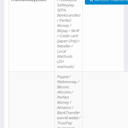
Safetypay,
SEPA,
Banktransfer)
/ Perfect
Money /
Bitpay / Skrill
/ Credit card
(Japan Only) /
Neteller /
Local
Methods
(25+
methods)
Paypal /
Webmoney /
Bitcoin,
Altcoins /
Perfect
Money /
Amazon /
BankTransfer
(world wide) /
TrustPay