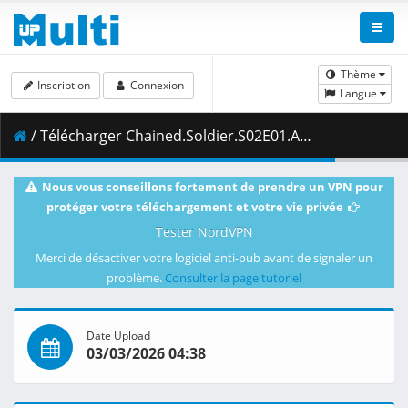
Thème
Inscription
Connexion
Langue
/ Télécharger Chained.Soldier.S02E01.ADN.WEB-DL.1080p.x264.AAC.EAC3.Dual.Audio.Uncensored-Freehold.mkv.001 ( 324.09 MB )
Nous vous conseillons fortement de prendre un VPN pour
protéger votre téléchargement et votre vie privée
Tester NordVPN
Merci de désactiver votre logiciel anti-pub avant de signaler un
problème.
Consulter la page tutoriel
Date Upload
03/03/2026 04:38