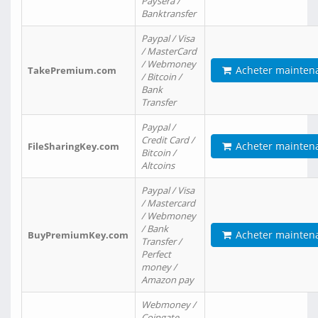
Paysera /
Banktransfer
Paypal / Visa
/ MasterCard
/ Webmoney
Acheter mainten
TakePremium.com
/ Bitcoin /
Bank
Transfer
Paypal /
Credit Card /
Acheter mainten
FileSharingKey.com
Bitcoin /
Altcoins
Paypal / Visa
/ Mastercard
/ Webmoney
/ Bank
Acheter mainten
BuyPremiumKey.com
Transfer /
Perfect
money /
Amazon pay
Webmoney /
Coingate