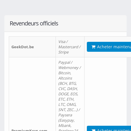
Revendeurs officiels
Visa /
Acheter mainten
GeekDot.be
Mastercard /
Stripe
Paypal /
Webmoney /
Bitcoin,
Altcoins
(BCH, BTG,
CVC, DASH,
DOGE, EOS,
ETC, ETH,
LTC, OMG,
SNT, ZEC…) /
Paysera
(Easypay,
Mbank,
Acheter mainten
PremiumKeys.com
Przelewy24,