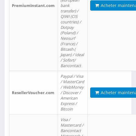
(european
Acheter mainten
PremiumInstant.com
bank
transfer) /
QIWI (CIS
countries) /
Dotpay
(Poland) /
Neosurf
(France) /
Bitcash (
Japan) / Ideal
/ Sofort/
Bancontact
Paypal / Visa
/ MasterCard
/ WebMoney
Acheter mainten
ResellerVoucher.com
/ Discover /
American
Express /
Bitcoin
Visa /
Mastercard /
Bancontact