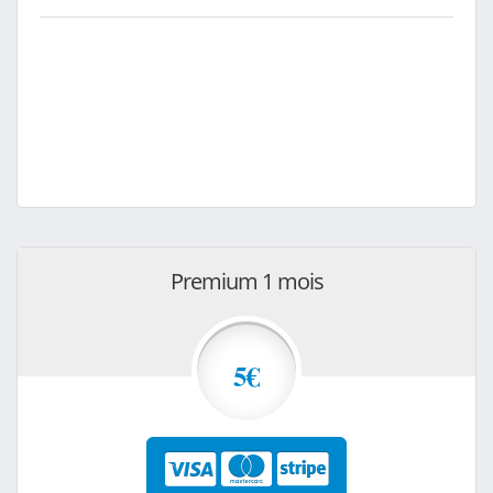
Premium 1 mois
5€