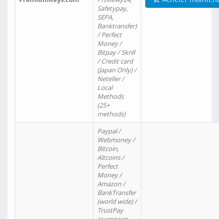
Safetypay,
SEPA,
Banktransfer)
/ Perfect
Money /
Bitpay / Skrill
/ Credit card
(Japan Only) /
Neteller /
Local
Methods
(25+
methods)
Paypal /
Webmoney /
Bitcoin,
Altcoins /
Perfect
Money /
Amazon /
BankTransfer
(world wide) /
TrustPay