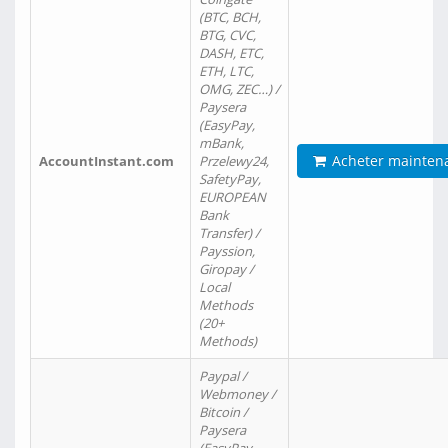
(BTC, BCH,
BTG, CVC,
DASH, ETC,
ETH, LTC,
OMG, ZEC…) /
Paysera
(EasyPay,
mBank,
Acheter mainten
AccountInstant.com
Przelewy24,
SafetyPay,
EUROPEAN
Bank
Transfer) /
Payssion,
Giropay /
Local
Methods
(20+
Methods)
Paypal /
Webmoney /
Bitcoin /
Paysera