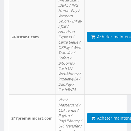
Mistercash /
iDEAL / ING
Home' Pay /
Western
Union / InPay
/ JCB /
American
Acheter mainten
24instant.com
Express /
Carte Bleue /
OKPay / Wire
Transfer /
Sofort /
BitCoins /
Cash U /
WebMoney /
Przelewy24 /
DaoPay /
Cash4WM
Visa /
Mastercard /
CCAvenue /
Paytm /
Acheter mainten
247premiumcart.com
PayUMoney /
UPi Transfer /