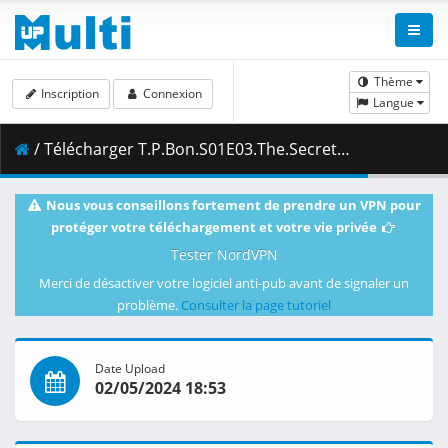
Thème
Inscription
Connexion
Langue
/ Télécharger T.P.Bon.S01E03.The.Secret.of.the.Pyramid.1080p.NF.WEB-DL.DUAL.DDP5.1.H.264-FLUX.mkv.003 ( 458.04 MB )
Nous vous conseillons fortement de prendre un VPN pour
protéger votre téléchargement et votre vie privée
Tester NordVPN
Merci de désactiver votre logiciel anti-pub avant de signaler un
problème.
Consulter la page tutoriel
Date Upload
02/05/2024 18:53