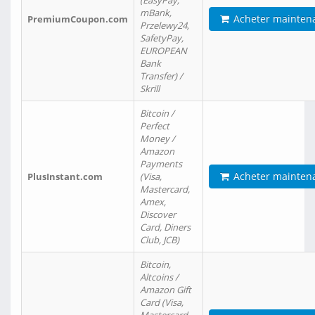
(EasyPay,
mBank,
Acheter mainten
PremiumCoupon.com
Przelewy24,
SafetyPay,
EUROPEAN
Bank
Transfer) /
Skrill
Bitcoin /
Perfect
Money /
Amazon
Payments
Acheter mainten
PlusInstant.com
(Visa,
Mastercard,
Amex,
Discover
Card, Diners
Club, JCB)
Bitcoin,
Altcoins /
Amazon Gift
Card (Visa,