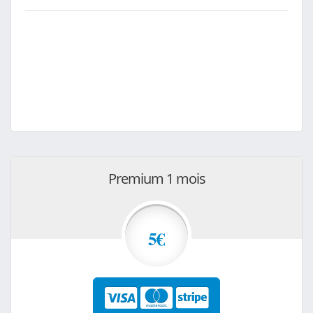
Premium 1 mois
5€