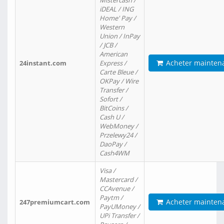
Mistercash /
iDEAL / ING
Home' Pay /
Western
Union / InPay
/ JCB /
American
Acheter mainten
24instant.com
Express /
Carte Bleue /
OKPay / Wire
Transfer /
Sofort /
BitCoins /
Cash U /
WebMoney /
Przelewy24 /
DaoPay /
Cash4WM
Visa /
Mastercard /
CCAvenue /
Paytm /
Acheter mainten
247premiumcart.com
PayUMoney /
UPi Transfer /