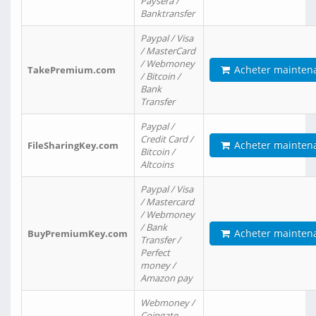
Paysera /
Banktransfer
Paypal / Visa
/ MasterCard
/ Webmoney
Acheter mainten
TakePremium.com
/ Bitcoin /
Bank
Transfer
Paypal /
Credit Card /
Acheter mainten
FileSharingKey.com
Bitcoin /
Altcoins
Paypal / Visa
/ Mastercard
/ Webmoney
/ Bank
Acheter mainten
BuyPremiumKey.com
Transfer /
Perfect
money /
Amazon pay
Webmoney /
Coingate