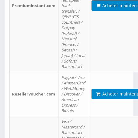
(european
Acheter mainten
PremiumInstant.com
bank
transfer) /
QIWI (CIS
countries) /
Dotpay
(Poland) /
Neosurf
(France) /
Bitcash (
Japan) / Ideal
/ Sofort/
Bancontact
Paypal / Visa
/ MasterCard
/ WebMoney
Acheter mainten
ResellerVoucher.com
/ Discover /
American
Express /
Bitcoin
Visa /
Mastercard /
Bancontact