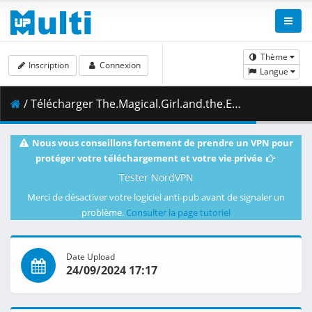
Thème
Inscription
Connexion
Langue
/ Télécharger The.Magical.Girl.and.the.Evil.Lieutenant.Used.to.Be.Archenemies.S01E12.Side.B.Side.M.1080p.CR.WEB-DL.JPN.AAC2.0.H.264.MSubs-ToonsHub.mkv.002 ( 364.26 MB )
Nous vous conseillons fortement de prendre un VPN pour
protéger votre téléchargement et votre vie privée
Tester NordVPN
Merci de désactiver votre logiciel anti-pub avant de signaler un
problème.
Consulter la page tutoriel
Date Upload
24/09/2024 17:17