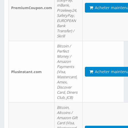
(EasyPay,
mBank,
Acheter mainten
PremiumCoupon.com
Przelewy24,
SafetyPay,
EUROPEAN
Bank
Transfer) /
Skrill
Bitcoin /
Perfect
Money /
Amazon
Payments
Acheter mainten
PlusInstant.com
(Visa,
Mastercard,
Amex,
Discover
Card, Diners
Club, JCB)
Bitcoin,
Altcoins /
Amazon Gift
Card (Visa,