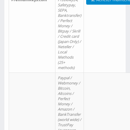
Safetypay,
SEPA,
Banktransfer)
/ Perfect
Money /
Bitpay / Skrill
/ Credit card
(Japan Only) /
Neteller /
Local
Methods
(25+
methods)
Paypal /
Webmoney /
Bitcoin,
Altcoins /
Perfect
Money /
Amazon /
BankTransfer
(world wide) /
TrustPay