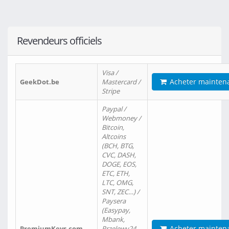
Revendeurs officiels
Visa /
Acheter mainten
GeekDot.be
Mastercard /
Stripe
Paypal /
Webmoney /
Bitcoin,
Altcoins
(BCH, BTG,
CVC, DASH,
DOGE, EOS,
ETC, ETH,
LTC, OMG,
SNT, ZEC…) /
Paysera
(Easypay,
Mbank,
Acheter mainten
PremiumKeys.com
Przelewy24,