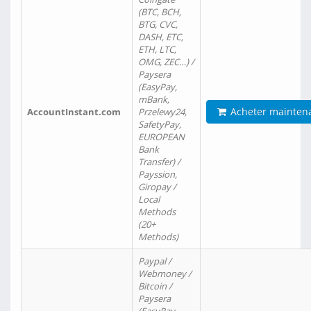
(BTC, BCH,
BTG, CVC,
DASH, ETC,
ETH, LTC,
OMG, ZEC…) /
Paysera
(EasyPay,
mBank,
Acheter mainten
AccountInstant.com
Przelewy24,
SafetyPay,
EUROPEAN
Bank
Transfer) /
Payssion,
Giropay /
Local
Methods
(20+
Methods)
Paypal /
Webmoney /
Bitcoin /
Paysera