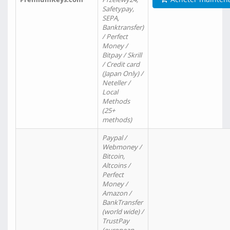
Safetypay,
SEPA,
Banktransfer)
/ Perfect
Money /
Bitpay / Skrill
/ Credit card
(Japan Only) /
Neteller /
Local
Methods
(25+
methods)
Paypal /
Webmoney /
Bitcoin,
Altcoins /
Perfect
Money /
Amazon /
BankTransfer
(world wide) /
TrustPay