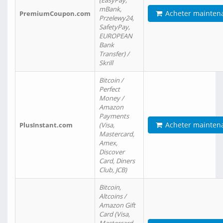
(EasyPay,
mBank,
Acheter mainten
PremiumCoupon.com
Przelewy24,
SafetyPay,
EUROPEAN
Bank
Transfer) /
Skrill
Bitcoin /
Perfect
Money /
Amazon
Payments
Acheter mainten
PlusInstant.com
(Visa,
Mastercard,
Amex,
Discover
Card, Diners
Club, JCB)
Bitcoin,
Altcoins /
Amazon Gift
Card (Visa,