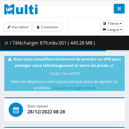
Thème
Inscription
Connexion
Langue
/ Télécharger 879.mkv.001 ( 449.28 MB )
Nous vous conseillons fortement de prendre un VPN pour
protéger votre téléchargement et votre vie privée
Tester NordVPN
Merci de désactiver votre logiciel anti-pub avant de signaler un
problème.
Consulter la page tutoriel
Date Upload
28/12/2022 08:28