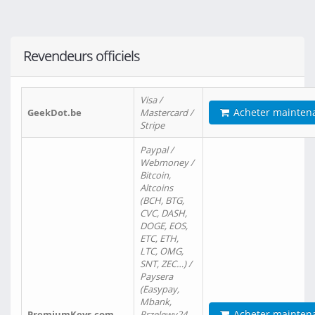
Revendeurs officiels
Visa /
Acheter mainten
GeekDot.be
Mastercard /
Stripe
Paypal /
Webmoney /
Bitcoin,
Altcoins
(BCH, BTG,
CVC, DASH,
DOGE, EOS,
ETC, ETH,
LTC, OMG,
SNT, ZEC…) /
Paysera
(Easypay,
Mbank,
Acheter mainten
PremiumKeys.com
Przelewy24,