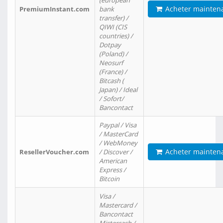
(european
Acheter mainten
PremiumInstant.com
bank
transfer) /
QIWI (CIS
countries) /
Dotpay
(Poland) /
Neosurf
(France) /
Bitcash (
Japan) / Ideal
/ Sofort/
Bancontact
Paypal / Visa
/ MasterCard
/ WebMoney
Acheter mainten
ResellerVoucher.com
/ Discover /
American
Express /
Bitcoin
Visa /
Mastercard /
Bancontact