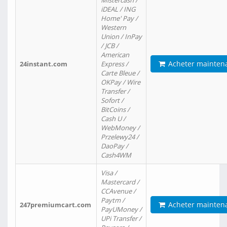
Mistercash /
iDEAL / ING
Home' Pay /
Western
Union / InPay
/ JCB /
American
Acheter mainten
24instant.com
Express /
Carte Bleue /
OKPay / Wire
Transfer /
Sofort /
BitCoins /
Cash U /
WebMoney /
Przelewy24 /
DaoPay /
Cash4WM
Visa /
Mastercard /
CCAvenue /
Paytm /
Acheter mainten
247premiumcart.com
PayUMoney /
UPi Transfer /