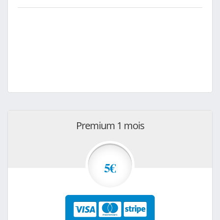
Premium 1 mois
5€