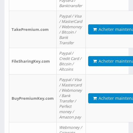
Paysera /
Banktransfer
Paypal / Visa
/ MasterCard
/ Webmoney
Acheter mainten
TakePremium.com
/ Bitcoin /
Bank
Transfer
Paypal /
Credit Card /
Acheter mainten
FileSharingKey.com
Bitcoin /
Altcoins
Paypal / Visa
/ Mastercard
/ Webmoney
/ Bank
Acheter mainten
BuyPremiumKey.com
Transfer /
Perfect
money /
Amazon pay
Webmoney /
Coingate