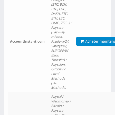
(BTC, BCH,
BTG, CVC,
DASH, ETC,
ETH, LTC,
OMG, ZEC…) /
Paysera
(EasyPay,
mBank,
Acheter mainten
AccountInstant.com
Przelewy24,
SafetyPay,
EUROPEAN
Bank
Transfer) /
Payssion,
Giropay /
Local
Methods
(20+
Methods)
Paypal /
Webmoney /
Bitcoin /
Paysera