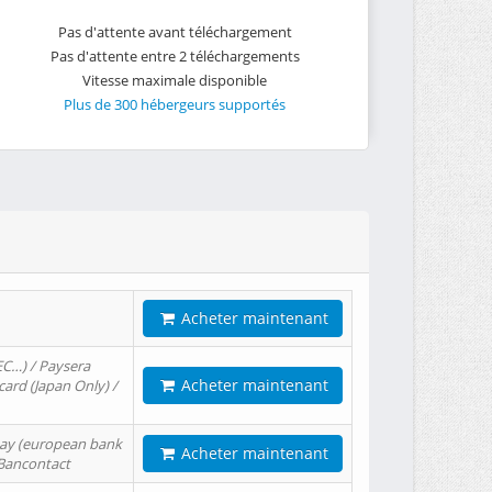
Pas d'attente avant téléchargement
Pas d'attente entre 2 téléchargements
Vitesse maximale disponible
Plus de 300 hébergeurs supportés
Acheter maintenant
EC…) / Paysera
Acheter maintenant
card (Japan Only) /
tPay (european bank
Acheter maintenant
/ Bancontact