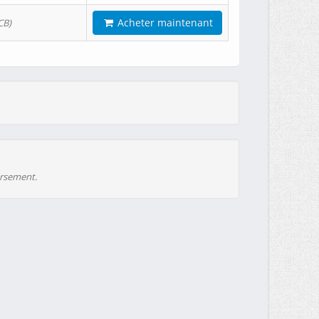
Acheter maintenant
CB)
ursement.