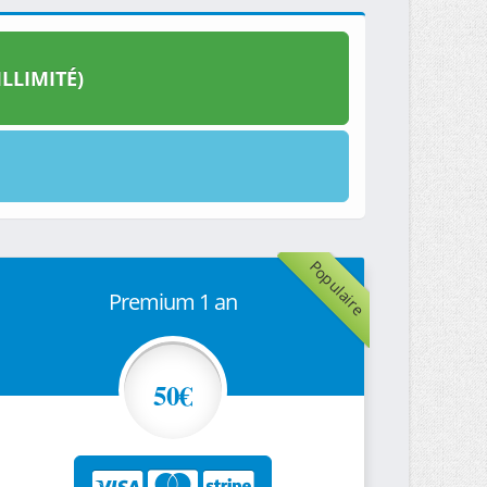
LLIMITÉ)
Populaire
Premium 1 an
50€