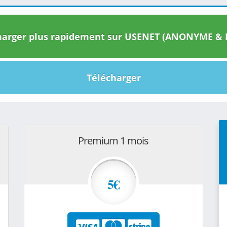
arger plus rapidement sur USENET (ANONYME & I
Télécharger
Premium 1 mois
5€