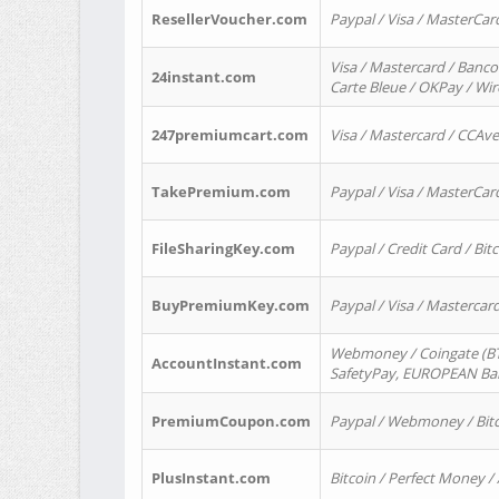
ResellerVoucher.com
Paypal / Visa / MasterCar
Visa / Mastercard / Banco
24instant.com
Carte Bleue / OKPay / Wi
247premiumcart.com
Visa / Mastercard / CCAv
TakePremium.com
Paypal / Visa / MasterCar
FileSharingKey.com
Paypal / Credit Card / Bitc
BuyPremiumKey.com
Paypal / Visa / Masterca
Webmoney / Coingate (BTC
AccountInstant.com
SafetyPay, EUROPEAN Bank
PremiumCoupon.com
Paypal / Webmoney / Bitc
PlusInstant.com
Bitcoin / Perfect Money /