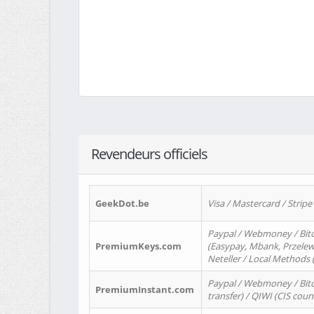
Revendeurs officiels
GeekDot.be
Visa / Mastercard / Stripe
Paypal / Webmoney / Bitc
PremiumKeys.com
(Easypay, Mbank, Przelewy2
Neteller / Local Methods
Paypal / Webmoney / Bitc
PremiumInstant.com
transfer) / QIWI (CIS coun