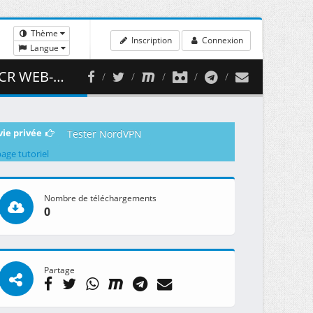
Thème
Inscription
Connexion
Langue
354.29 MB )
vie privée
Tester NordVPN
page tutoriel
Nombre de téléchargements
0
Partage