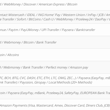
d / WebMoney / Discover / American Express / Bitcoin
ntact Mistercash / iDEAL / ING Home' Pay / Western Union / InPay / JCB / Am
re Transfer / Sofort / BitCoins / Cash U / WebMoney / Przelewy24 / DaoPay 
enue / Paytm / PayUMoney / UPi Transfer / Paysera / Banktransfer
d / Webmoney / Bitcoin / Bank Transfer
oin / Altcoins
rd / Webmoney / Bank Transfer / Perfect money / Amazon pay
, BCH, BTG, CVC, DASH, ETC, ETH, LTC, OMG, ZEC…) / Paysera (EasyPay, mB
 Transfer) / Payssion, Giropay / Local Methods (20+ Methods)
oin / Paysera (EasyPay, mBank, Przelewy24, SafetyPay, EUROPEAN Bank Transf
 Amazon Payments (Visa, Mastercard, Amex, Discover Card, Diners Club, JCB)