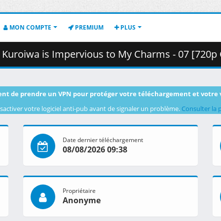
MON COMPTE
PREMIUM
PLUS
mpervious to My Charms - 07 [720p CR WEB-DL AVC AAC].mkv.001 ( 
nt de prendre un VPN pour protéger votre téléchargement et votre 
sactiver votre logiciel anti-pub avant de signaler un problème.
Consulter la 
Date dernier téléchargement
08/08/2026 09:38
Propriétaire
Anonyme