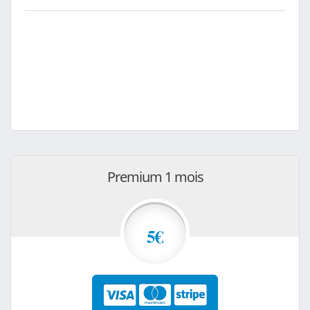
Premium 1 mois
5€