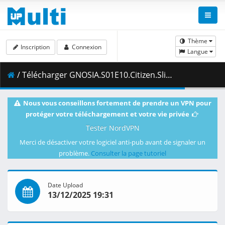
Thème
Inscription
Connexion
Langue
/ Télécharger GNOSIA.S01E10.Citizen.Slime.1080p.CR.WEB-DL.AAC2.0.H.264-VARYG.mkv.002 ( 482.13 MB )
Nous vous conseillons fortement de prendre un VPN pour
protéger votre téléchargement et votre vie privée
Tester NordVPN
Merci de désactiver votre logiciel anti-pub avant de signaler un
problème.
Consulter la page tutoriel
Date Upload
13/12/2025 19:31