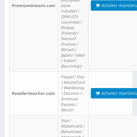
(european
Acheter mainten
PremiumInstant.com
bank
transfer) /
QIWI (CIS
countries) /
Dotpay
(Poland) /
Neosurf
(France) /
Bitcash (
Japan) / Ideal
/ Sofort/
Bancontact
Paypal / Visa
/ MasterCard
/ WebMoney
Acheter mainten
ResellerVoucher.com
/ Discover /
American
Express /
Bitcoin
Visa /
Mastercard /
Bancontact