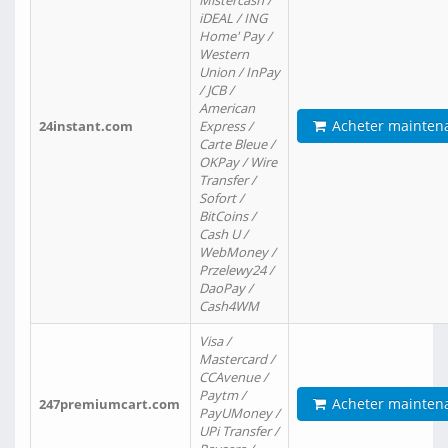
Mistercash /
iDEAL / ING
Home' Pay /
Western
Union / InPay
/ JCB /
American
Acheter mainten
24instant.com
Express /
Carte Bleue /
OKPay / Wire
Transfer /
Sofort /
BitCoins /
Cash U /
WebMoney /
Przelewy24 /
DaoPay /
Cash4WM
Visa /
Mastercard /
CCAvenue /
Paytm /
Acheter mainten
247premiumcart.com
PayUMoney /
UPi Transfer /