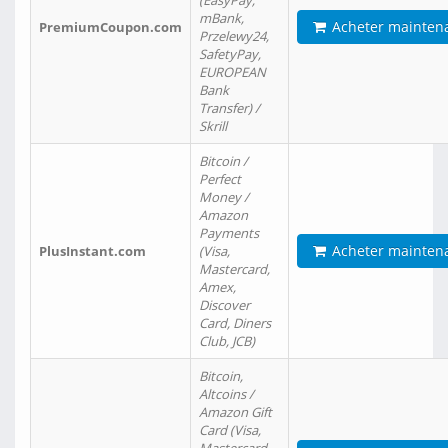
(EasyPay,
mBank,
Acheter mainten
PremiumCoupon.com
Przelewy24,
SafetyPay,
EUROPEAN
Bank
Transfer) /
Skrill
Bitcoin /
Perfect
Money /
Amazon
Payments
Acheter mainten
PlusInstant.com
(Visa,
Mastercard,
Amex,
Discover
Card, Diners
Club, JCB)
Bitcoin,
Altcoins /
Amazon Gift
Card (Visa,