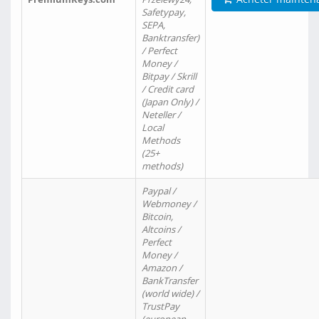
Safetypay,
SEPA,
Banktransfer)
/ Perfect
Money /
Bitpay / Skrill
/ Credit card
(Japan Only) /
Neteller /
Local
Methods
(25+
methods)
Paypal /
Webmoney /
Bitcoin,
Altcoins /
Perfect
Money /
Amazon /
BankTransfer
(world wide) /
TrustPay