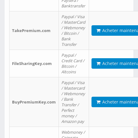
Paysera /
Banktransfer
Paypal / Visa
/ MasterCard
/ Webmoney
Acheter mainten
TakePremium.com
/ Bitcoin /
Bank
Transfer
Paypal /
Credit Card /
Acheter mainten
FileSharingKey.com
Bitcoin /
Altcoins
Paypal / Visa
/ Mastercard
/ Webmoney
/ Bank
Acheter mainten
BuyPremiumKey.com
Transfer /
Perfect
money /
Amazon pay
Webmoney /
Coingate