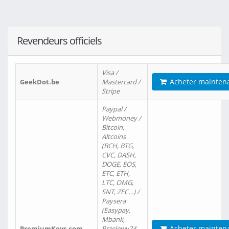
Revendeurs officiels
Visa /
Acheter mainten
GeekDot.be
Mastercard /
Stripe
Paypal /
Webmoney /
Bitcoin,
Altcoins
(BCH, BTG,
CVC, DASH,
DOGE, EOS,
ETC, ETH,
LTC, OMG,
SNT, ZEC…) /
Paysera
(Easypay,
Mbank,
Acheter mainten
PremiumKeys.com
Przelewy24,