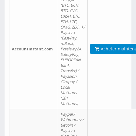
(BTC, BCH,
BTG, CVC,
DASH, ETC,
ETH, LTC,
OMG, ZEC…) /
Paysera
(EasyPay,
mBank,
Acheter mainten
AccountInstant.com
Przelewy24,
SafetyPay,
EUROPEAN
Bank
Transfer) /
Payssion,
Giropay /
Local
Methods
(20+
Methods)
Paypal /
Webmoney /
Bitcoin /
Paysera