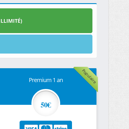
LLIMITÉ)
Populaire
Premium 1 an
50€