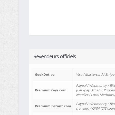
Revendeurs officiels
GeekDot.be
Visa / Mastercard / Stripe
Paypal / Webmoney / Bitc
PremiumKeys.com
(Easypay, Mbank, Przelewy2
Neteller / Local Methods
Paypal / Webmoney / Bitc
PremiumInstant.com
transfer) / QIWI (CIS coun