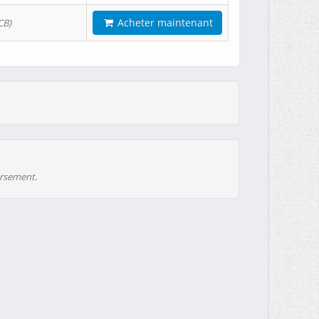
Acheter maintenant
CB)
ursement.