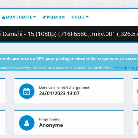
MON COMPTE
PREMIUM
PLUS
i Danshi - 15 (1080p) [716F658C].mkv.001 ( 326.8
nt de prendre un VPN pour protéger votre téléchargement et votre 
sactiver votre logiciel anti-pub avant de signaler un problème.
Consulter la 
Date dernier téléchargement
24/01/2023 13:07
Propriétaire
Anonyme