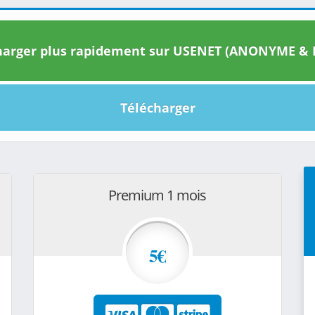
arger plus rapidement sur USENET (ANONYME & I
Télécharger
Premium 1 mois
5€