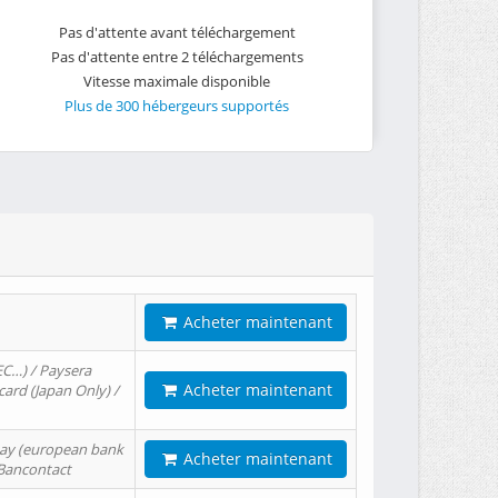
Pas d'attente avant téléchargement
Pas d'attente entre 2 téléchargements
Vitesse maximale disponible
Plus de 300 hébergeurs supportés
Acheter maintenant
EC…) / Paysera
Acheter maintenant
card (Japan Only) /
tPay (european bank
Acheter maintenant
/ Bancontact