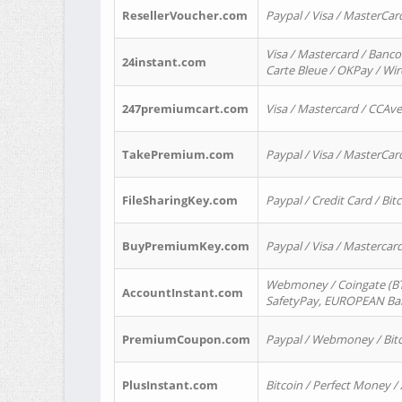
ResellerVoucher.com
Paypal / Visa / MasterCar
Visa / Mastercard / Banco
24instant.com
Carte Bleue / OKPay / Wi
247premiumcart.com
Visa / Mastercard / CCAv
TakePremium.com
Paypal / Visa / MasterCar
FileSharingKey.com
Paypal / Credit Card / Bitc
BuyPremiumKey.com
Paypal / Visa / Masterca
Webmoney / Coingate (BTC
AccountInstant.com
SafetyPay, EUROPEAN Bank
PremiumCoupon.com
Paypal / Webmoney / Bitc
PlusInstant.com
Bitcoin / Perfect Money /