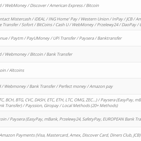
d / WebMoney / Discover / American Express / Bitcoin
ntact Mistercash / iDEAL / ING Home' Pay / Western Union / InPay / JCB / Am
re Transfer / Sofort / BitCoins / Cash U / WebMoney / Przelewy24 / DaoPay 
enue / Paytm / PayUMoney / UPi Transfer / Paysera / Banktransfer
d / Webmoney / Bitcoin / Bank Transfer
oin / Altcoins
rd / Webmoney / Bank Transfer / Perfect money / Amazon pay
, BCH, BTG, CVC, DASH, ETC, ETH, LTC, OMG, ZEC…) / Paysera (EasyPay, mB
 Transfer) / Payssion, Giropay / Local Methods (20+ Methods)
oin / Paysera (EasyPay, mBank, Przelewy24, SafetyPay, EUROPEAN Bank Transf
 Amazon Payments (Visa, Mastercard, Amex, Discover Card, Diners Club, JCB)